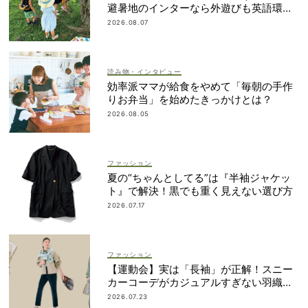
避暑地のインターなら外遊びも英語環境
もいいとこ取り
2026.08.07
読み物・インタビュー
効率派ママが給食をやめて「毎朝の手作
りお弁当」を始めたきっかけとは？
2026.08.05
ファッション
夏の“ちゃんとしてる”は『半袖ジャケッ
ト』で解決！黒でも重く見えない選び方
2026.07.17
ファッション
【運動会】実は「長袖」が正解！スニー
カーコーデがカジュアルすぎない羽織り
アイデア
2026.07.23