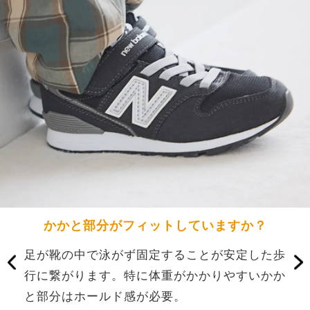
でき
かかと部分がフィットしていますか？
足が靴の中で泳がず固定することが安定した歩
地
がベ
行に繋がります。特に体重がかかりやすいかか
ん
てあ
と部分はホールド感が必要。
す