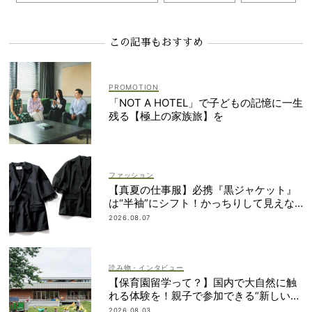
この記事もおすすめ
「NOT A HOTEL」で子どもの記憶に一生
残る【極上の家族旅】を
ファッション
【真夏の仕事服】必携『黒ジャケット』
は“半袖”にシフト！かっちりして見えな
いデザインに注目
2026.08.07
読み物・インタビュー
【保育園留学って？】国内で大自然に触
れる体験を！親子で参加できる“新しい選
択肢”
2026.08.03