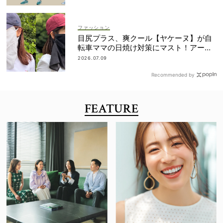
ファッション
目尻プラス、爽クール【ヤケーヌ】が自
転車ママの日焼け対策にマスト！アーム
カバーの愛用者も
2026.07.09
Recommended by
FEATURE