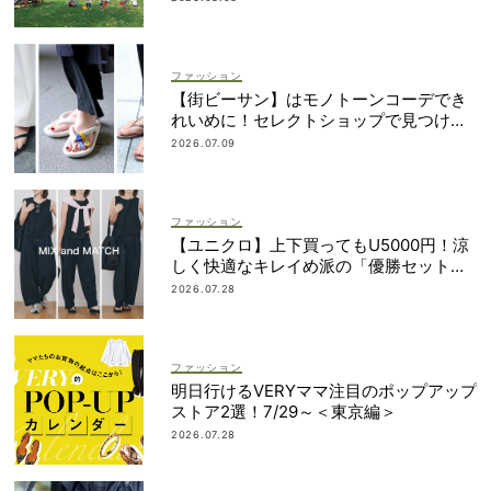
ファッション
【街ビーサン】はモノトーンコーデでき
れいめに！セレクトショップで見つける
ママ多数
2026.07.09
ファッション
【ユニクロ】上下買ってもU5000円！涼
しく快適なキレイめ派の「優勝セット」
は着回し力も
2026.07.28
ファッション
明日行けるVERYママ注目のポップアップ
ストア2選！7/29～＜東京編＞
2026.07.28