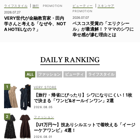
ライフスタイル
|
旅行
ビューティー
|
スキンケア
2026.07.27
VERY世代が金融教育家・田内
2026.07.07
ベスコス受賞の「エリクシー
学さんと考える「なぜ今、NOT
ル」が最適解！？ママのシワに
A HOTELなの？」
幸せ感が滲む理由とは
DAILY RANKING
ALL
ファッション
ビューティ
ライフスタイル
VERY STORE
【旅行・帰省にぴったり】シワになりにくい！1枚
で決まる「ワンピ&オールインワン」2選
2026.08.05
ファッション
【U1万円〜】技ありシルエットで着映える「イージ
ーケアワンピ」4選！
2026.08.01