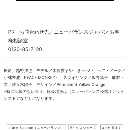
PR・お問合わせ先／ニューバランスジャパン お客
様相談室
0120-85-7120
撮影／越野夕也 モデル／木佐貫まや、きっぺい ヘア・メーク／
小林未波〈PEACE MONKEY〉 スタイリング／坂野陽子 取材・
文／佐々木陽子 デザイン／Permanent Yellow Orange
※特に記載のない限り、販売場所は［ニューバランス公式オンライ
ンストアなど］になります。
#New Balance（ニューバランス）
#キッズシューズ
#木佐貫まや