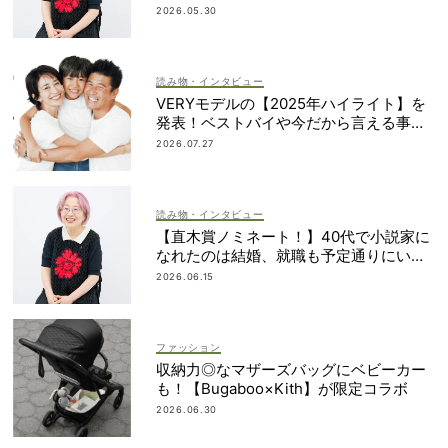
みさん】
2026.05.30
読み物・インタビュー
VERYモデルの【2025年ハイライト】を
発表！ベストバイや今だから言える事件
簿も大公開
2026.07.27
読み物・インタビュー
【直木賞ノミネート！】40代で小説家に
なれたのは結婚、就職も予定通りにいか
なかったから｜朝倉かすみさん
2026.06.15
ファッション
収納力◎なマザーズバッグにベビーカー
も！【Bugaboo×Kith】が限定コラボ
2026.06.30