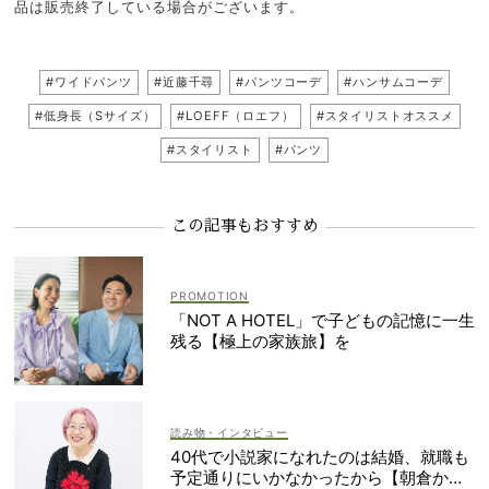
品は販売終了している場合がございます。
#ワイドパンツ
#近藤千尋
#パンツコーデ
#ハンサムコーデ
#低身長（Sサイズ）
#LOEFF（ロエフ）
#スタイリストオススメ
#スタイリスト
#パンツ
この記事もおすすめ
「NOT A HOTEL」で子どもの記憶に一生
残る【極上の家族旅】を
読み物・インタビュー
40代で小説家になれたのは結婚、就職も
予定通りにいかなかったから【朝倉かす