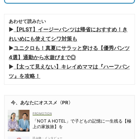
あわせて読みたい
▶︎
【PLST】イージーパンツは帰省におすすめ！き
れいめにも使えてシワ対策も
▶︎
ユニクロも！真夏にサラッと穿ける【優秀パンツ
4選】通勤から水遊びまで◎
▶︎
【太って見えない】キレイめママは『ハーフパン
ツ』を攻略！
今、あなたにオススメ〈PR〉
「NOT A HOTEL」で子どもの記憶に一生残る【極
上の家族旅】を
読み物・インタビュー