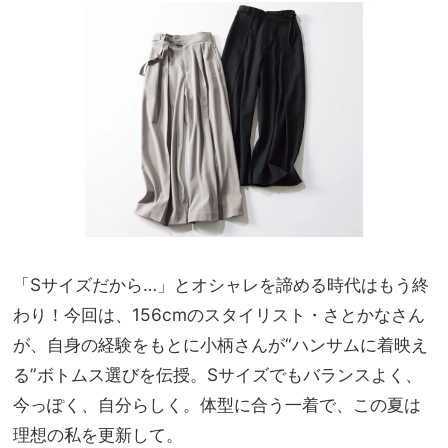
レ
家族
90
旅】
」は
を
薄着
の季
節こ
そ重
宝
「Sサイズだから…」とオシャレを諦める時代はもう終
わり！今回は、156cmのスタイリスト・さとかなさん
が、自身の経験をもとに小柄さんが“ハンサムに着映え
る”ボトムス選びを伝授。Sサイズでもバランスよく、
今っぽく、自分らしく。体型に合う一着で、この夏は
理想の私を更新して。