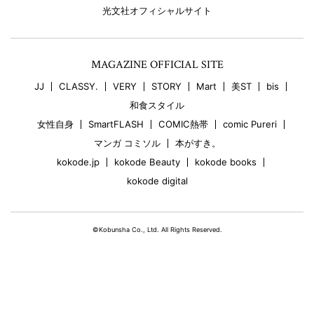
光文社オフィシャルサイト
MAGAZINE OFFICIAL SITE
JJ
CLASSY.
VERY
STORY
Mart
美ST
bis
和食スタイル
女性自身
SmartFLASH
COMIC熱帯
comic Pureri
マンガ コミソル
本がすき。
kokode.jp
kokode Beauty
kokode books
kokode digital
©Kobunsha Co., Ltd. All Rights Reserved.