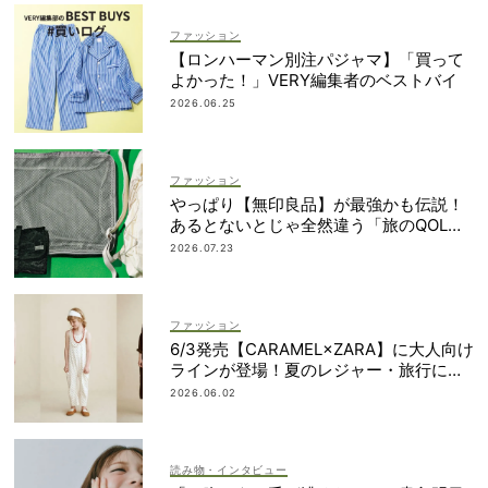
ファッション
【ロンハーマン別注パジャマ】「買って
よかった！」VERY編集者のベストバイ
2026.06.25
ファッション
やっぱり【無印良品】が最強かも伝説！
あるとないとじゃ全然違う「旅のQOL爆
上げアイテム」
2026.07.23
ファッション
6/3発売【CARAMEL×ZARA】に大人向け
ラインが登場！夏のレジャー・旅行にも
おすすめ
2026.06.02
読み物・インタビュー