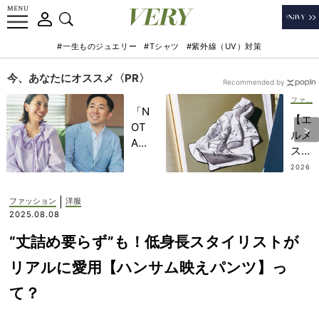
#一生ものジュエリー
#Tシャツ
#紫外線（UV）対策
今、あなたにオススメ〈PR〉
Recommended by
ファッション
「N
【エ
OT
ルメ
A
ス】
HO
10
2026
TEL
.08.0
万円
4
」で
の予
|
ファッション
洋服
子ど
算で
2025.08.08
もの
手に
記憶
“丈詰め要らず”も！低身長スタイリストが
入る
に一
一生
リアルに愛用【ハンサム映えパンツ】っ
生残
も
る
て？
の！
【極
「カ
上の