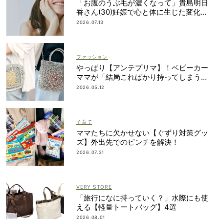
「お腹のうぶ毛が濃くなって」貴島明日
香さん(30)妊娠で心と体に生じた変化も
「愛しいです」
2026.07.13
ファッション
やっぱり【アンテプリマ】！ベビーカー
ママが「結局こればかり持ってしまう」
納得の理由
2026.05.12
子育て
ママたちに欠かせない【ぐずり対策グッ
ズ】外出先でのピンチを解決！
2026.07.31
VERY STORE
「旅行になに持っていく？」水際にも使
える【軽量トートバッグ】4選
2026.08.01