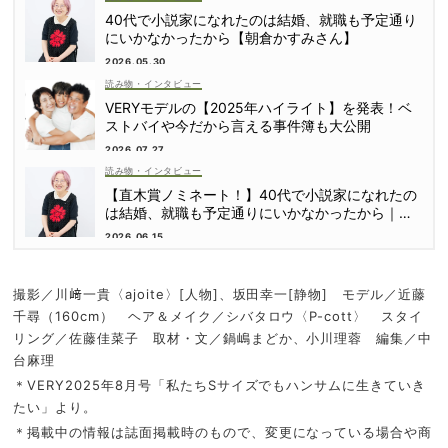
40代で小説家になれたのは結婚、就職も予定通り
にいかなかったから【朝倉かすみさん】
2026.05.30
読み物・インタビュー
VERYモデルの【2025年ハイライト】を発表！ベ
ストバイや今だから言える事件簿も大公開
2026.07.27
読み物・インタビュー
【直木賞ノミネート！】40代で小説家になれたの
は結婚、就職も予定通りにいかなかったから｜朝
倉かすみさん
2026.06.15
撮影／川﨑一貴〈ajoite〉[人物]、坂田幸一[静物] モデル／近藤
千尋（160cm） ヘア＆メイク／シバタロウ〈P-cott〉 スタイ
リング／佐藤佳菜子 取材・文／鍋嶋まどか、小川理蓉 編集／中
台麻理
＊VERY2025年8月号「私たちSサイズでもハンサムに生きていき
たい」より。
＊掲載中の情報は誌面掲載時のもので、変更になっている場合や商