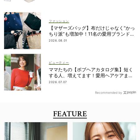
ファッション
【マザーズバッグ】布だけじゃなく“かっ
ちり派”も増加中！11名の愛用ブランド
は？
2026.08.01
ビューティー
ママたちの【ボブヘアカタログ集】短く
する人、増えてます！愛用ヘアケアまで
全部見せ
2026.07.07
Recommended by
FEATURE