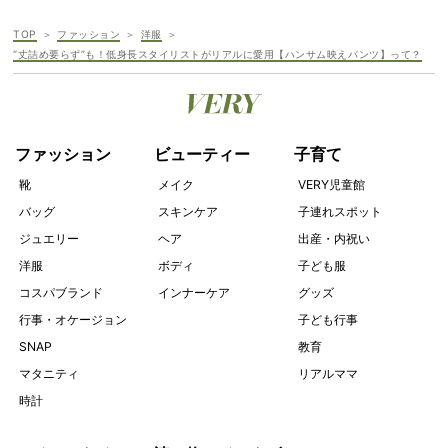
TOP
ファッション
洋服
“丈詰め要らず”も！低身長スタイリストがリアルに愛用【ハンサム映えパンツ】って？
ファッション
ビューティー
子育て
靴
メイク
VERY児童館
バッグ
スキンケア
子連れスポット
ジュエリー
ヘア
出産・内祝い
洋服
ボディ
子ども服
コスパブランド
インナーケア
グッズ
行事・オケージョン
子ども行事
SNAP
教育
マタニティ
リアルママ
時計