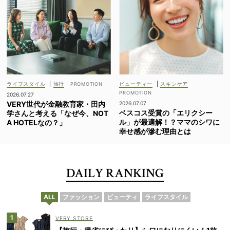
ライフスタイル
|
旅行
ビューティー
|
スキンケア
2026.07.27
VERY世代が金融教育家・田内
2026.07.07
ベスコス受賞の「エリクシー
学さんと考える「なぜ今、NOT
ル」が最適解！？ママのシワに
A HOTELなの？」
幸せ感が滲む理由とは
DAILY RANKING
ALL
ファッション
ビューティ
ライフスタイル
VERY STORE