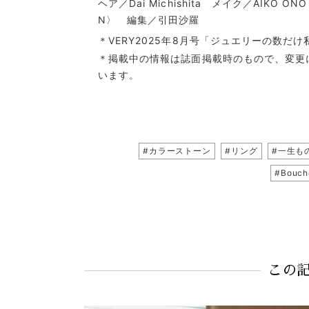
ヘア／Dai Michishita メイク／AIK
N〉 編集／引田沙羅
＊VERY2025年8月号「ジュエリーの数
＊掲載中の情報は誌面掲載時のもので、変更
います。
#カラーストーン
#リング
#一生も
#Bouc
この