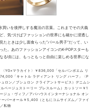
清水買いを後押しする魔法の言葉。これまでその大義
ど、気づけばファッションの世界にも確かに浸透し
見たときは少し面食らった“パール男子”だって、い
た。あのファッションアイコンのK-POPスターも
なる頃には、もっともっと自由に楽しめる世界にな
〈YG×マラカイト〉￥836,000「セルパンボエム リ
4,000「キャトル ラディアント リング ハーフ」〈P
ブシュロン／ブシュロン クライアントサービス）デニムシ
／アルページュストーリー プレスルーム）カットソー￥1
0（ルージュ・ヴィフ／アバハウスインターナショナル オン
オーバーオール￥5,400（ともにコムサイズム／ファイ
ス／私物