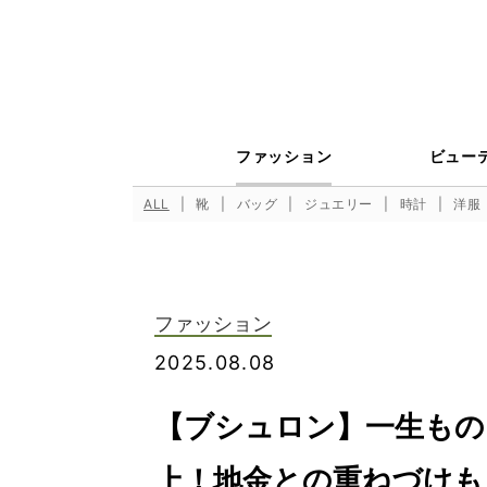
ファッション
ビュー
ALL
靴
バッグ
ジュエリー
時計
洋服
ファッション
2025.08.08
【ブシュロン】一生もの
上！地金との重ねづけも