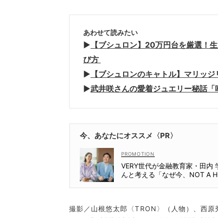
あわせて読みたい
▶︎
【ブシュロン】20万円台を厳選！
び方
▶︎
【ブシュロンのキャトル】マリッジ
▶︎
武井咲さんの愛着ジュエリー秘話「
今、あなたにオススメ〈PR〉
VERY世代が金融教育家・田内 
んと考える「なぜ今、NOT A H
Lなの？」
撮影／山根悠太郎〈TRON〉（人物）、西原