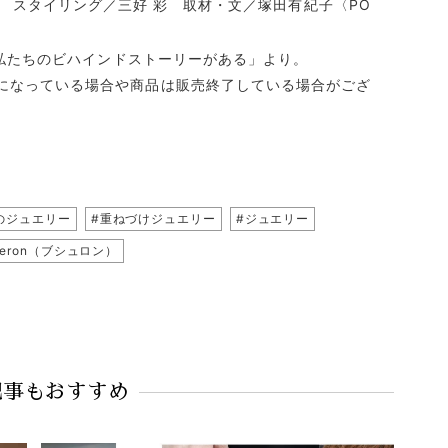
O ONO スタイリング／三好 彩 取材・文／塚田有紀子〈PO
だけ私たちのビハインドストーリーがある」より。
になっている場合や商品は販売終了している場合がござ
のジュエリー
#重ねづけジュエリー
#ジュエリー
heron（ブシュロン）
記事もおすすめ