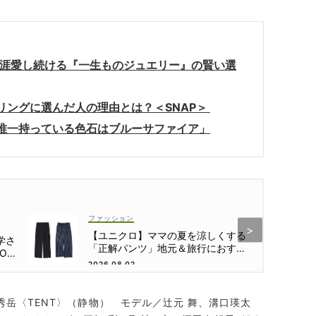
生涯愛し続ける『一生ものジュエリー』の賢い選
リングに選んだ人の理由とは？＜SNAP＞
唯一持っている色石はブルーサファイア」
ファッション
【ユニクロ】ママの夏を涼しくする
学さ
「正解パンツ」地元＆旅行におすす
OTE
めは？
2026.08.02
秀岳〈TENT〉（静物） モデル／辻元 舞、溝口瑛太