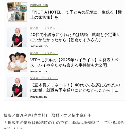
「NOT A HOTEL」で子どもの記憶に一生残る【極
上の家族旅】を
読み物・インタビュー
40代で小説家になれたのは結婚、就職も予定通り
にいかなかったから【朝倉かすみさん】
2026.05.30
読み物・インタビュー
VERYモデルの【2025年ハイライト】を発表！ベ
ストバイや今だから言える事件簿も大公開
2026.07.27
読み物・インタビュー
【直木賞ノミネート！】40代で小説家になれたの
は結婚、就職も予定通りにいかなかったから｜朝
倉かすみさん
2026.06.15
撮影／白倉利恵(光文社) 取材・文／植木麻利子
＊掲載中の情報は配信時のものです。商品は販売終了している場合
があります。