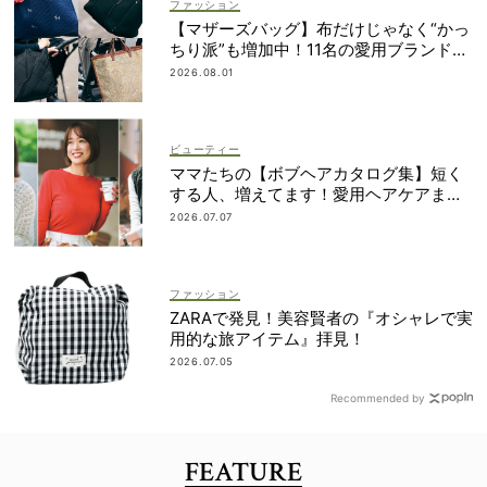
ファッション
【マザーズバッグ】布だけじゃなく“かっ
ちり派”も増加中！11名の愛用ブランド
は？
2026.08.01
ビューティー
ママたちの【ボブヘアカタログ集】短く
する人、増えてます！愛用ヘアケアまで
全部見せ
2026.07.07
ファッション
ZARAで発見！美容賢者の『オシャレで実
用的な旅アイテム』拝見！
2026.07.05
Recommended by
FEATURE