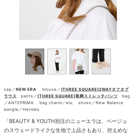
cap／
NEW ERA
blouse／
[THREE SQUARE]2WAYタフタブ
ラウス
pants／
[THREE SQUARE]美脚ストレッチパンツ
bag
／ANTEPRIMA bag charm／elu. shoes／New Balance
bangle／Hermès
「BEAUTY & YOUTH別注のニューエラは、ベージュ
のスウェードライクな生地で上品さもあり、控えめな