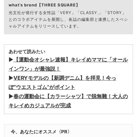
what’s brand【THREE SQUARE】
光文社が発行する女性誌「VERY」「CLASSY.」「STORY」
とのコラボアイテムを展開し、各誌の編集部と連携したスペシ
ャルアイテムをリリースしています。
あわせて読みたい
▶︎
【運動会オシャレ速報】キレイめママに「オール
インワン」が最強説！
▶︎
VERYモデルの【新調デニム】を拝見！今っ
ぽ“ウエストゴム”がポイント
▶︎
春の運動会に【カラーシャツ】で脱無難！大人の
キレイめカジュアルが完成
今、あなたにオススメ〈PR〉