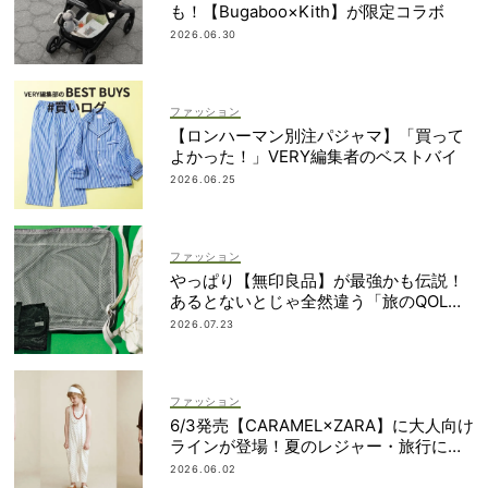
も！【Bugaboo×Kith】が限定コラボ
2026.06.30
ファッション
【ロンハーマン別注パジャマ】「買って
よかった！」VERY編集者のベストバイ
2026.06.25
ファッション
やっぱり【無印良品】が最強かも伝説！
あるとないとじゃ全然違う「旅のQOL爆
上げアイテム」
2026.07.23
ファッション
6/3発売【CARAMEL×ZARA】に大人向け
ラインが登場！夏のレジャー・旅行にも
おすすめ
2026.06.02