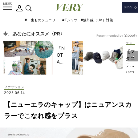
#一生ものジュエリー
#Tシャツ
#紫外線（UV）対策
今、あなたにオススメ〈PR〉
Recommended by
ファッション
「N
【マ
OT
タニ
A
ティ
HO
コー
2023
TEL
.08.0
デ】
1
」で
キレ
ファッション
子ど
イめ
2025.06.14
もの
派
記憶
【ニューエラのキャップ】はニュアンスカ
VER
に一
Yバ
ラーでこなれ感をプラス
生残
イヤ
る
ーは
【極
「手
上の