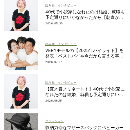
読み物・インタビュー
40代で小説家になれたのは結婚、就職も
予定通りにいかなかったから【朝倉かす
みさん】
2026.05.30
読み物・インタビュー
VERYモデルの【2025年ハイライト】を
発表！ベストバイや今だから言える事件
簿も大公開
2026.07.27
読み物・インタビュー
【直木賞ノミネート！】40代で小説家に
なれたのは結婚、就職も予定通りにいか
なかったから｜朝倉かすみさん
2026.06.15
ファッション
収納力◎なマザーズバッグにベビーカー