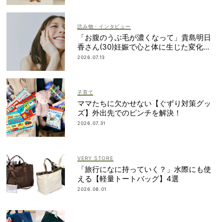
読み物・インタビュー
「お腹のうぶ毛が濃くなって」貴島明日
香さん(30)妊娠で心と体に生じた変化も
「愛しいです」
2026.07.13
子育て
ママたちに欠かせない【ぐずり対策グッ
ズ】外出先でのピンチを解決！
2026.07.31
VERY STORE
「旅行になに持っていく？」水際にも使
える【軽量トートバッグ】4選
2026.08.01