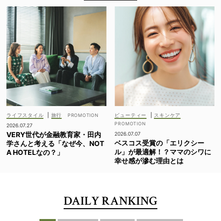
ライフスタイル
|
旅行
ビューティー
|
スキンケア
2026.07.27
VERY世代が金融教育家・田内
2026.07.07
ベスコス受賞の「エリクシー
学さんと考える「なぜ今、NOT
ル」が最適解！？ママのシワに
A HOTELなの？」
幸せ感が滲む理由とは
DAILY RANKING