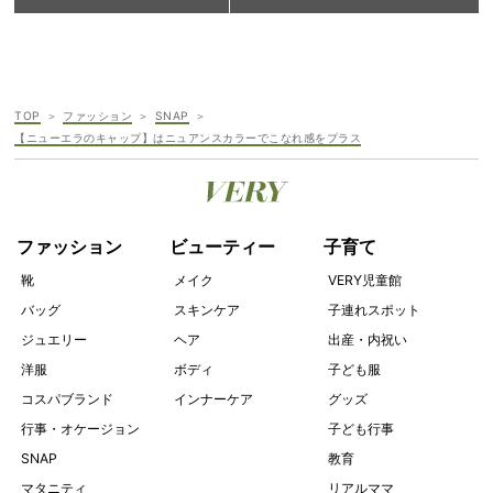
TOP
ファッション
SNAP
【ニューエラのキャップ】はニュアンスカラーでこなれ感をプラス
ファッション
ビューティー
子育て
靴
メイク
VERY児童館
バッグ
スキンケア
子連れスポット
ジュエリー
ヘア
出産・内祝い
洋服
ボディ
子ども服
コスパブランド
インナーケア
グッズ
行事・オケージョン
子ども行事
SNAP
教育
マタニティ
リアルママ