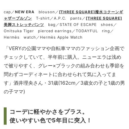
cap／
NEW ERA
blouson／
[THREE SQUARE]撥水コクーンギ
ャザーブルゾン
T-shirt／A.P.C. pants／
[THREE SQUARE]
美脚ストレッチパンツ
bag／STATE OF ESCAPE shoes／
Onitsuka Tiger pierced earrings／TODAYFUL ring／
Hermès watch／Hermès Apple Watch
「VERYの公園ママや自転車ママのファッション企画で
チェックしていて、半年前に購入。ニューエラは浅め
で被りやすく、グレー×ブラックの組み合わせも季節を
問わずコーディネートに合わせられて気に入ってま
す」酒井理央さん・31歳(162cm／3歳女の子と1歳の男
の子ママ)
コーデに軽やかさをプラス。
使いやすい色で5年目に突入！