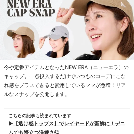
持ち
家族
服に
旅】
キャ
を
ッ
プ」
で旬
オシ
ャ
レ！
今や定番アイテムとなったNEW ERA（ニューエラ）の
キャップ。一点投入するだけでいつものコーデにこな
れ感をプラスできると愛用しているママが急増！リア
ルなスナップを公開します。
こちらの記事も読まれています
▶︎
【透け感トップス】でレイヤードが新鮮に！デニ
ムでも際立つ洗練さ◎