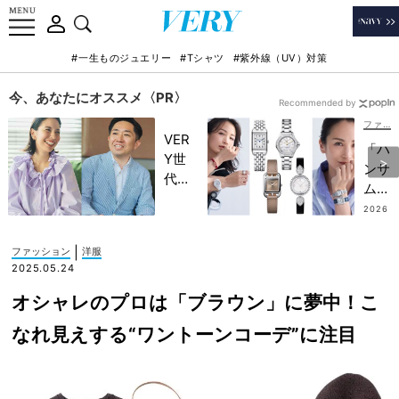
#一生ものジュエリー
#Tシャツ
#紫外線（UV）対策
今、あなたにオススメ〈PR〉
Recommended by
ファッション
VER
「ハ
Y世
ンサ
代が
ムor
金融
レデ
2026
教育
.07.19
ィ」
家・
で選
|
ファッション
洋服
田内
ぶ
2025.05.24
学さ
【マ
んと
オシャレのプロは「ブラウン」に夢中！こ
マの
考え
本命
なれ見えする“ワントーンコーデ”に注目
る
ウォ
「な
ッ
ぜ
チ】
今、