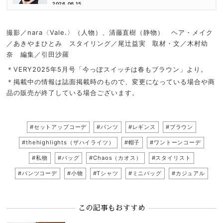
倉かすみさん
2026.06.15
撮影／nara〈Vale.〉（人物）、清藤直樹（静物） ヘア・メイク
／あきやまひとみ スタイリング／尾辻益実 取材・文／木村幼
奈 編集／引田沙羅
＊VERY2025年5月号「今っぽスイッチは春もブラウン」より。
＊掲載中の情報は誌面掲載時のもので、変更になっている場合や商
品の販売が終了している場合ございます。
#セットアップコーデ
#パンツ
#レギンス
#ブラウン
#thehighlights（ザハイライツ）
#帽子
#ワントーンコーデ
#私物
#バッグ
#Chaos（カオス）
#スタイリスト
#パンツコーデ
#小物
#Tシャツ
#ミニバッグ
#カジュアル
この記事もおすすめ