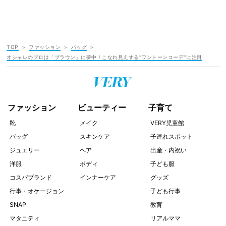
TOP
ファッション
バッグ
オシャレのプロは「ブラウン」に夢中！こなれ見えする“ワントーンコーデ”に注目
ファッション
ビューティー
子育て
靴
メイク
VERY児童館
バッグ
スキンケア
子連れスポット
ジュエリー
ヘア
出産・内祝い
洋服
ボディ
子ども服
コスパブランド
インナーケア
グッズ
行事・オケージョン
子ども行事
SNAP
教育
マタニティ
リアルママ