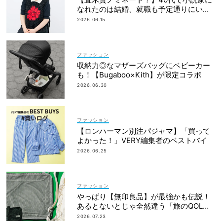
なれたのは結婚、就職も予定通りにいか
なかったから｜朝倉かすみさん
2026.06.15
ファッション
収納力◎なマザーズバッグにベビーカー
も！【Bugaboo×Kith】が限定コラボ
2026.06.30
ファッション
【ロンハーマン別注パジャマ】「買って
よかった！」VERY編集者のベストバイ
2026.06.25
ファッション
やっぱり【無印良品】が最強かも伝説！
あるとないとじゃ全然違う「旅のQOL爆
上げアイテム」
2026.07.23