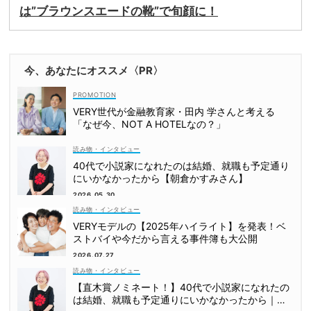
は”ブラウンスエードの靴”で旬顔に！
今、あなたにオススメ〈PR〉
VERY世代が金融教育家・田内 学さんと考える
「なぜ今、NOT A HOTELなの？」
読み物・インタビュー
40代で小説家になれたのは結婚、就職も予定通り
にいかなかったから【朝倉かすみさん】
2026.05.30
読み物・インタビュー
VERYモデルの【2025年ハイライト】を発表！ベ
ストバイや今だから言える事件簿も大公開
2026.07.27
読み物・インタビュー
【直木賞ノミネート！】40代で小説家になれたの
は結婚、就職も予定通りにいかなかったから｜朝