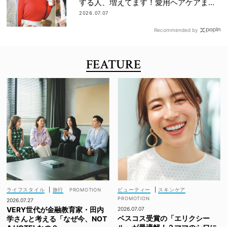
する人、増えてます！愛用ヘアケアまで
全部見せ
2026.07.07
Recommended by
FEATURE
ライフスタイル
|
旅行
ビューティー
|
スキンケア
2026.07.27
VERY世代が金融教育家・田内
2026.07.07
ベスコス受賞の「エリクシー
学さんと考える「なぜ今、NOT