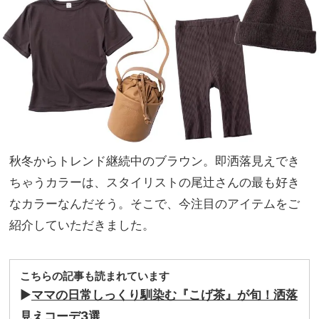
特
NO
集！
T A
今こ
HO
そ選
TEL
びた
な
いブ
の？
ラン
」
ド
19
選
秋冬からトレンド継続中のブラウン。即洒落見えでき
ちゃうカラーは、スタイリストの尾辻さんの最も好き
なカラーなんだそう。そこで、今注目のアイテムをご
紹介していただきました。
こちらの記事も読まれています
▶︎
ママの日常しっくり馴染む『こげ茶』が旬！洒落
見えコーデ3選