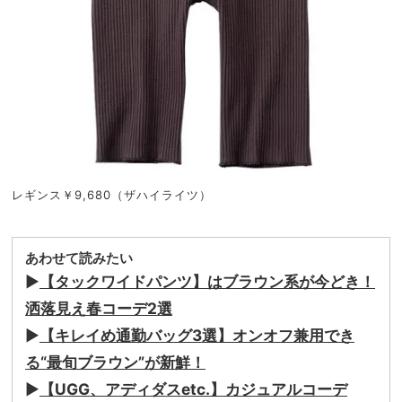
レギンス￥9,680（ザハイライツ）
あわせて読みたい
▶︎
【タックワイドパンツ】はブラウン系が今どき！
洒落見え春コーデ2選
▶︎
【キレイめ通勤バッグ3選】オンオフ兼用でき
る“最旬ブラウン”が新鮮！
▶︎
【UGG、アディダスetc.】カジュアルコーデ