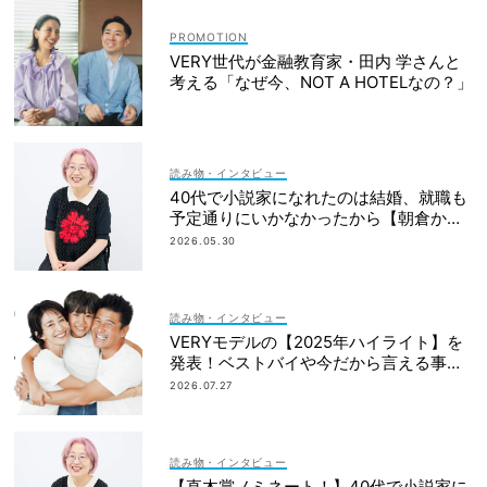
VERY世代が金融教育家・田内 学さんと
考える「なぜ今、NOT A HOTELなの？」
読み物・インタビュー
40代で小説家になれたのは結婚、就職も
予定通りにいかなかったから【朝倉かす
みさん】
2026.05.30
読み物・インタビュー
VERYモデルの【2025年ハイライト】を
発表！ベストバイや今だから言える事件
簿も大公開
2026.07.27
読み物・インタビュー
【直木賞ノミネート！】40代で小説家に