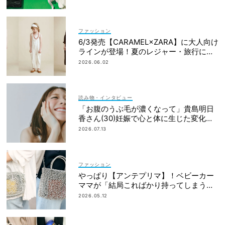
ファッション
6/3発売【CARAMEL×ZARA】に大人向け
ラインが登場！夏のレジャー・旅行にも
おすすめ
2026.06.02
読み物・インタビュー
「お腹のうぶ毛が濃くなって」貴島明日
香さん(30)妊娠で心と体に生じた変化も
「愛しいです」
2026.07.13
ファッション
やっぱり【アンテプリマ】！ベビーカー
ママが「結局こればかり持ってしまう」
納得の理由
2026.05.12