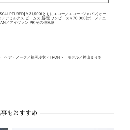
ッグ[SCULPTURED]￥31,900(ともにエコー／エコー･ジャパン)オー
ス／デミルクス ビームス 新宿)ワンピース￥70,000(ボーメ／エ
VAN／アイヴァン PR)その他私物
曜子 ヘア・メーク／福岡玲衣＜TRON＞ モデル／神山まりあ
記事もおすすめ