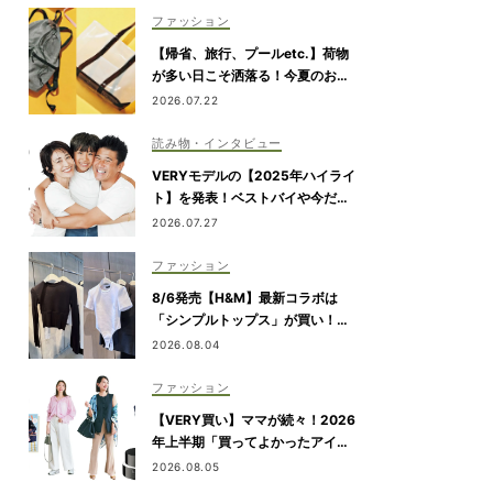
ファッション
【帰省、旅行、プールetc.】荷物
が多い日こそ洒落る！今夏のお出
かけ名品「トート＆リュック」５
2026.07.22
選
読み物・インタビュー
VERYモデルの【2025年ハイライ
ト】を発表！ベストバイや今だか
ら言える事件簿も大公開
2026.07.27
ファッション
8/6発売【H&M】最新コラボは
「シンプルトップス」が買い！黒
パンツ合わせも即サマ見え
2026.08.04
ファッション
【VERY買い】ママが続々！2026
年上半期「買ってよかったアイテ
ム」を発表
2026.08.05