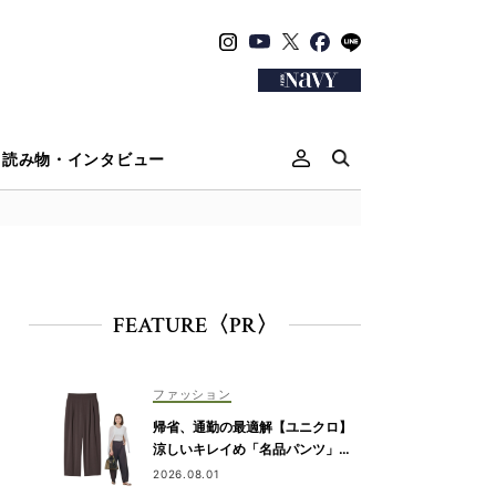
読み物・インタビュー
FEATURE〈PR〉
ファッション
帰省、通勤の最適解【ユニクロ】
涼しいキレイめ「名品パンツ」は
ブラウンが使える！
2026.08.01