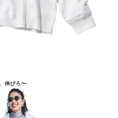
、伸びろ〜