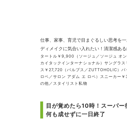
仕事、家事、育児で目まぐるしい思考を一
ディメイクに気合い入れたい！清潔感ある白
タートル￥9,900（ソージュ／ソージュ オ
カイタックインターナショナル）サングラス￥
ス￥27,720（バルブス／ZUTTOHOLIC）
ロペ／サロン アダム エ ロペ）スニーカー￥3
の他／スタイリスト私物
目が覚めたら10時！スーパー
何も成せずに一日終了