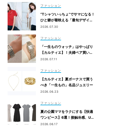
ファッション
“Tシャツいっちょ”でサマになる！
ひと癖が着映える「最旬デザイン
T」4選
2026.07.30
ファッション
「一生ものウォッチ」はやっぱり
【カルティエ】！夫婦ペア買い
も。ママたちがリアルに選んだモ
2026.07.11
デル
ファッション
【カルティエ】夏ボーナスで買う
べき「一生もの」名品ジュエリー
2026.06.23
ファッション
夏の公園ママをラクにする【快適
ワンピース】6選！接触冷感、UV
カット機能付きも
2026.06.17