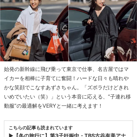
7/2
家族
9～
旅】
＜東
を
京編
＞
始発の新幹線に飛び乗って東京で仕事、名古屋ではマ
イカーを相棒に子育てに奮闘！ハードな日々も晴れや
かな笑顔でこなすあずさちゃん。「ズボラだけどきれ
いめでいたい（笑）」という本音に応える、“子連れ移
動服”の最適解をVERYと一緒に考えます！
こちらの記事も読まれています
▶︎
【冬の旅行に】第3子妊娠中・TBS古谷有美アナ