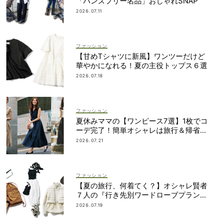
「ハンズフリー名品」おしゃれSNAP
2026.07.11
ファッション
【甘めTシャツに新風】ワンツーだけど
華やかになれる！夏の主役トップス６選
2026.07.18
ファッション
夏休みママの【ワンピース7選】1枚でコ
ーデ完了！簡単オシャレは旅行＆帰省に
も
2026.07.21
ファッション
【夏の旅行、何着てく？】オシャレ賢者
７人の『行き先別ワードローブプラン』
大公開！
2026.07.19