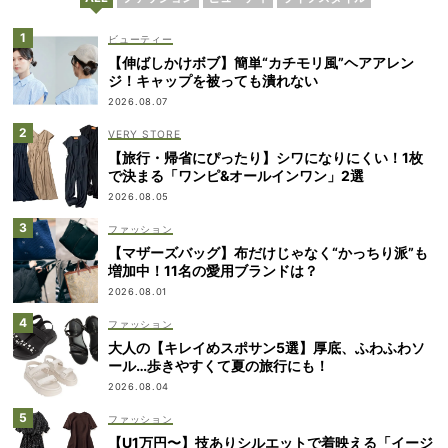
ビューティー
【伸ばしかけボブ】簡単“カチモリ風”ヘアアレン
ジ！キャップを被っても潰れない
2026.08.07
VERY STORE
【旅行・帰省にぴったり】シワになりにくい！1枚
で決まる「ワンピ&オールインワン」2選
2026.08.05
ファッション
【マザーズバッグ】布だけじゃなく“かっちり派”も
増加中！11名の愛用ブランドは？
2026.08.01
ファッション
大人の【キレイめスポサン5選】厚底、ふわふわソ
ール…歩きやすくて夏の旅行にも！
2026.08.04
ファッション
【U1万円〜】技ありシルエットで着映える「イージ