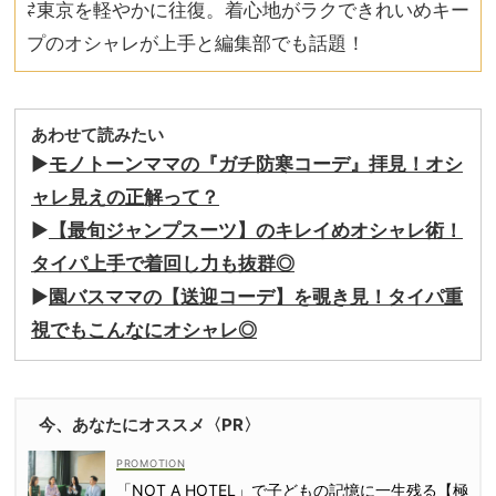
⇄東京を軽やかに往復。着心地がラクできれいめキー
プのオシャレが上手と編集部でも話題！
あわせて読みたい
▶︎
モノトーンママの『ガチ防寒コーデ』拝見！オシ
ャレ見えの正解って？
▶︎
【最旬ジャンプスーツ】のキレイめオシャレ術！
タイパ上手で着回し力も抜群◎
▶︎
園バスママの【送迎コーデ】を覗き見！タイパ重
視でもこんなにオシャレ◎
今、あなたにオススメ〈PR〉
「NOT A HOTEL」で子どもの記憶に一生残る【極