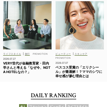
ライフスタイル
|
旅行
ビューティー
|
スキンケア
2026.07.27
VERY世代が金融教育家・田内
2026.07.07
ベスコス受賞の「エリクシー
学さんと考える「なぜ今、NOT
ル」が最適解！？ママのシワに
A HOTELなの？」
幸せ感が滲む理由とは
DAILY RANKING
ALL
ファッション
ビューティ
ライフスタイル