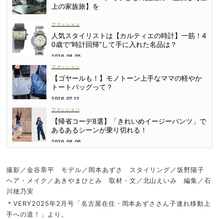
上の家族旅】を
ファッション
人気スタイリストは【カルティエの時計】一筋！4
0歳で“時計回帰”して手に入れた名品は？
2026.08.05
ファッション
【ゴヤールも！】モノトーン上手なママの軽やか
トートバッグって？
2026.07.12
ファッション
【帰省コーデ8選】「きれいめイージーパンツ」で
あるあるシーンが乗り切れる！
2026.08.06
撮影／金谷章平 モデル／岡本あずさ スタイリング／坂野陽子
ヘア・メイク／あきやまひとみ 取材・文／北山えいみ 編集／石
川穂乃実
＊VERY2025年2月号「名古屋在住・岡本あずささん子連れ移動上
手への道！」より。