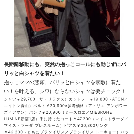
長距離移動にも、突然の抱っこコールにも動じずにパ
リッと白シャツを着たい！
抱っこママの悲願、パリッと白シャツを素敵に着た
い！を叶える、シワにならないシャツは要チェック！
シャツ￥29,700（ザ・リラクス）カットソー￥19,800（ATON／
エイトン青山）ベルト￥20,900※参考価格（アトリエ アンボワー
ズ／アマン）パンツ￥20,900（ミースロエ／MIESROHE
LUMINE新宿1店）手に持ったコート￥47,300（マイストラーダ／
マイストラーダ プレスルーム）ピアス￥30,800リング
￥46,200（ともにブランイリス／ブランイリス トーキョー）バッ