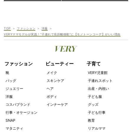
TOP
ファッション
洋服
VERYママモデルが実践！“子連れで長距離移動”に【モノトーンコーデ】がいい理由
ファッション
ビューティー
子育て
靴
メイク
VERY児童館
バッグ
スキンケア
子連れスポット
ジュエリー
ヘア
出産・内祝い
洋服
ボディ
子ども服
コスパブランド
インナーケア
グッズ
行事・オケージョン
子ども行事
SNAP
教育
マタニティ
リアルママ