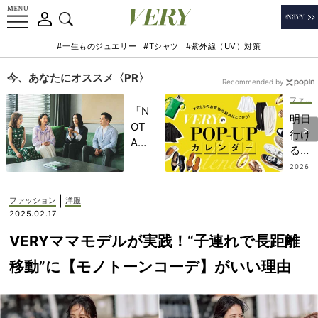
#一生ものジュエリー
#Tシャツ
#紫外線（UV）対策
今、あなたにオススメ〈PR〉
Recommended by
ファッション
「N
明日
OT
行け
A
る
HO
VER
2026
TEL
.07.2
Yマ
8
」で
マ注
|
ファッション
洋服
子ど
目の
2025.02.17
もの
ポッ
記憶
VERYママモデルが実践！“子連れで長距離
プア
に一
ップ
移動”に【モノトーンコーデ】がいい理由
生残
スト
る
ア2
【極
選！
上の