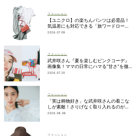
ファッション
【ユニクロ】の楽ちんパンツは必需品！
気温差にも対応できる「旅ワードロー
ブ」7選
2026.07.09
ファッション
武井咲さん『夏を楽しむピンクコーデ』
画像集！ママの日常にハマる“甘さ”を徹
底ガイド
2026.07.20
ファッション
「実は柄物好き」な武井咲さんの着こな
しが素敵！さりげなく取り入れるのが気
分
2026.08.06
ファッション