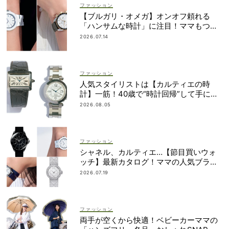
ファッション
【ブルガリ・オメガ】オンオフ頼れる
「ハンサムな時計」に注目！ママもつけ
やすいサイズ感って？
2026.07.14
ファッション
人気スタイリストは【カルティエの時
計】一筋！40歳で“時計回帰”して手に入
れた名品は？
2026.08.05
ファッション
シャネル、カルティエ…【節目買いウォ
ッチ】最新カタログ！ママの人気ブラン
ドを網羅
2026.07.19
ファッション
両手が空くから快適！ベビーカーママの