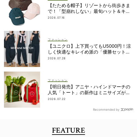
【たためる帽子】リゾートから街歩きま
で！「型崩れしない」最旬ハット＆キャ
ップ
2026.07.16
ファッション
【ユニクロ】上下買ってもU5000円！涼
しく快適なキレイめ派の「優勝セット」
は着回し力も
2026.07.28
ファッション
【明日発売】アニヤ・ハインドマーチの
人気「トート」の新作はミニサイズがセ
ット！
2026.07.22
Recommended by
FEATURE