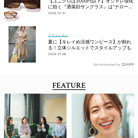
【ユニクロは3000円以下】オシャレ強化
に効く『洒落顔サングラス』は“ナローフ
ォルム”が最旬！
2026.07.31
ファッション
夏に【キレイめ涼感ワンピース】が頼れ
る！立体シルエットでスタイルアップも
2026.07.08
Recommended by
FEATURE