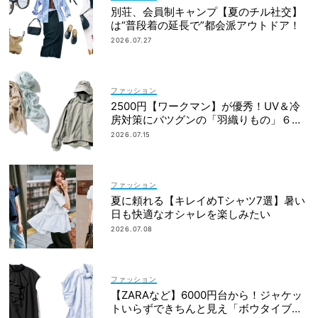
別荘、会員制キャンプ【夏のチル社交】
は“普段着の延長で”都会派アウトドア！
2026.07.27
ファッション
2500円【ワークマン】が優秀！UV＆冷
房対策にバツグンの「羽織りもの」６選
＜水際、旅行etc.＞
2026.07.15
ファッション
夏に頼れる【キレイめTシャツ7選】暑い
日も快適なオシャレを楽しみたい
2026.07.08
ファッション
【ZARAなど】6000円台から！ジャケッ
トいらずできちんと見え「ボウタイブラ