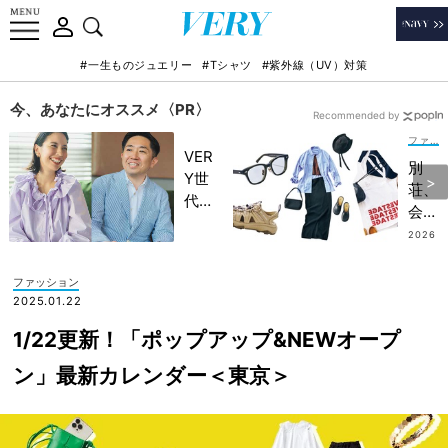
#一生ものジュエリー
#Tシャツ
#紫外線（UV）対策
今、あなたにオススメ〈PR〉
Recommended by
ファッション
VER
別
Y世
荘、
代が
会員
金融
制キ
2026
教育
.07.2
ャン
7
家・
プ
ファッション
田内
【夏
2025.01.22
学さ
のチ
んと
1/22更新！「ポップアップ&NEWオープ
ル社
考え
交】
ン」最新カレンダー＜東京＞
る
は“
「な
普段
ぜ
着の
今、