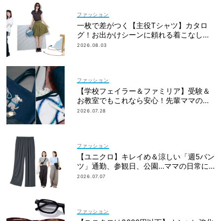
ファッション
一枚で差がつく【主役Tシャツ】カタロ
グ！お出かけシーンに頼れる着こなし実
例も
2026.08.03
ファッション
【学校フェイラー＆ファミリア】受験＆
お教室でもこれなら安心！先輩ママの地
味見えしないネイビー小物
2026.07.28
ファッション
【ユニクロ】キレイめ＆涼しい「週5パン
ツ」通勤、参観日、公園…ママの日常に
最適
2026.07.07
ファッション