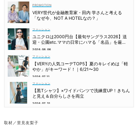
VERY世代が金融教育家・田内 学さんと考える
「なぜ今、NOT A HOTELなの？」
ファッション
ユニクロは2000円台【最旬サングラス2026】送
迎・公園etc.ママの日常にハマる「名品」を厳
選！
2026.08.06
ファッション
【VERYの人気コーデTOP5】夏のキレイめは「軽
やか」がキーワード！｜6/21〜30
2026.07.11
ファッション
【黒Tシャツ】×ワイドパンツで洗練度UP！きちん
と見え＆自分らしさを両立
2026.07.31
取材／里見友梨子