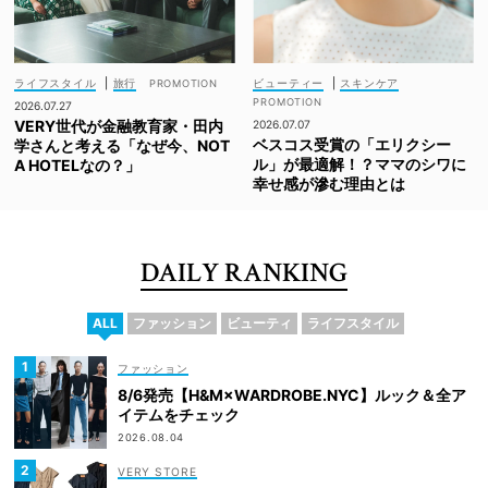
ライフスタイル
|
旅行
ビューティー
|
スキンケア
2026.07.27
VERY世代が金融教育家・田内
2026.07.07
ベスコス受賞の「エリクシー
学さんと考える「なぜ今、NOT
ル」が最適解！？ママのシワに
A HOTELなの？」
幸せ感が滲む理由とは
DAILY RANKING
ALL
ファッション
ビューティ
ライフスタイル
ファッション
8/6発売【H&M×WARDROBE.NYC】ルック＆全ア
イテムをチェック
2026.08.04
VERY STORE