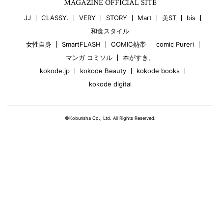
MAGAZINE OFFICIAL SITE
JJ
CLASSY.
VERY
STORY
Mart
美ST
bis
和食スタイル
女性自身
SmartFLASH
COMIC熱帯
comic Pureri
マンガ コミソル
本がすき。
kokode.jp
kokode Beauty
kokode books
kokode digital
©Kobunsha Co., Ltd. All Rights Reserved.