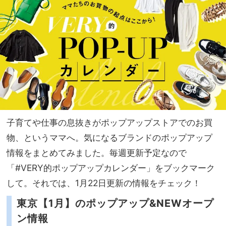
延長
NO
で”
T A
都会
HO
派ア
TEL
ウト
な
ド
の？
ア！
」
子育てや仕事の息抜きがポップアップストアでのお買
物、というママへ。気になるブランドのポップアップ
情報をまとめてみました。毎週更新予定なので
「#VERY的ポップアップカレンダー」をブックマーク
して。それでは、1月22日更新の情報をチェック！
東京【1月】のポップアップ&NEWオープ
ン情報