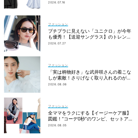
ウス」4選
2026.07.16
ファッション
プチプラに見えない「ユニクロ」が今年
も優秀！【送迎サングラス】のトレンド
は“黒”のフレーム
2026.07.27
ファッション
「実は柄物好き」な武井咲さんの着こな
しが素敵！さりげなく取り入れるのが気
分
2026.08.06
ファッション
全ママをラクにする【イージーケア服】
図鑑！“コーデ0秒”のワンピ、セットアッ
プetc.
2026.08.05