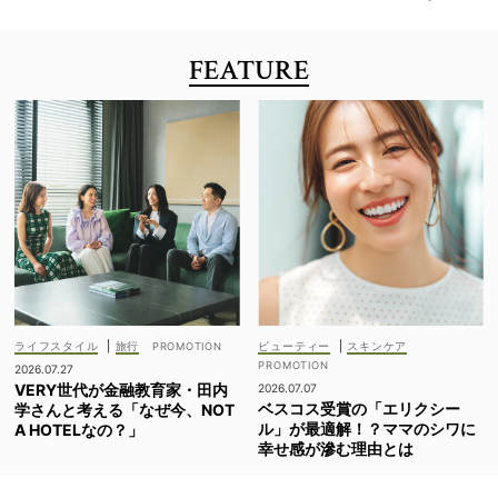
FEATURE
ライフスタイル
|
旅行
ビューティー
|
スキンケア
2026.07.27
VERY世代が金融教育家・田内
2026.07.07
ベスコス受賞の「エリクシー
学さんと考える「なぜ今、NOT
ル」が最適解！？ママのシワに
A HOTELなの？」
幸せ感が滲む理由とは