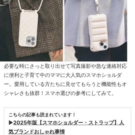
一大
家族
トレ
旅】
ンド
を
必要な時にさっと取り出せて写真撮影や急な連絡対応
に便利と子育て中のママに大人気のスマホショルダ
ー。愛用している方たちに見せてもらうと機能性もオ
シャレさも抜群！スマホ選びの参考にしてみて。
こちらの記事も読まれています！
▶︎
2025年版【スマホショルダー・ストラップ】人
気ブランドおしゃれ事情