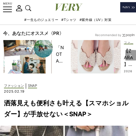
#一生ものジュエリー
#Tシャツ
#紫外線（UV）対策
今、あなたにオススメ〈PR〉
Recommended by
ファッション
「N
【Z
OT
ARA
A
】も
HO
可愛
2026
TEL
.07.2
い！
1
」で
今夏
|
ファッション
SNAP
子ど
「サ
2025.02.19
もの
ンダ
記憶
洒落見えも便利さも叶える【スマホショル
ル」
に一
は甘
ダー】が手放せない＜SNAP＞
生残
ディ
る
テー
【極
ルが
上の