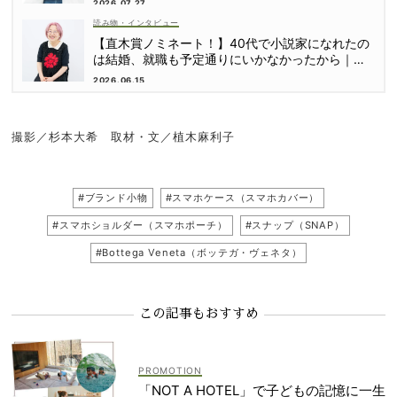
2026.07.27
読み物・インタビュー
【直木賞ノミネート！】40代で小説家になれたの
は結婚、就職も予定通りにいかなかったから｜朝
倉かすみさん
2026.06.15
撮影／杉本大希 取材・文／植木麻利子
#ブランド小物
#スマホケース（スマホカバー）
#スマホショルダー（スマホポーチ）
#スナップ（SNAP）
#Bottega Veneta（ボッテガ・ヴェネタ）
この記事もおすすめ
「NOT A HOTEL」で子どもの記憶に一生