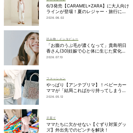
6/3発売【CARAMEL×ZARA】に大人向け
ラインが登場！夏のレジャー・旅行にも
おすすめ
2026.06.02
読み物・インタビュー
「お腹のうぶ毛が濃くなって」貴島明日
香さん(30)妊娠で心と体に生じた変化も
「愛しいです」
2026.07.13
ファッション
やっぱり【アンテプリマ】！ベビーカー
ママが「結局こればかり持ってしまう」
納得の理由
2026.05.12
子育て
ママたちに欠かせない【ぐずり対策グッ
ズ】外出先でのピンチを解決！