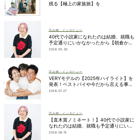
残る【極上の家族旅】を
読み物・インタビュー
40代で小説家になれたのは結婚、就職も
予定通りにいかなかったから【朝倉かす
みさん】
2026.05.30
読み物・インタビュー
VERYモデルの【2025年ハイライト】を
発表！ベストバイや今だから言える事件
簿も大公開
2026.07.27
読み物・インタビュー
【直木賞ノミネート！】40代で小説家に
なれたのは結婚、就職も予定通りにいか
なかったから｜朝倉かすみさん
2026.06.15