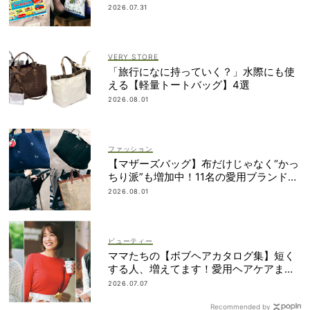
2026.07.31
VERY STORE
「旅行になに持っていく？」水際にも使
える【軽量トートバッグ】4選
2026.08.01
ファッション
【マザーズバッグ】布だけじゃなく“かっ
ちり派”も増加中！11名の愛用ブランド
は？
2026.08.01
ビューティー
ママたちの【ボブヘアカタログ集】短く
する人、増えてます！愛用ヘアケアまで
全部見せ
2026.07.07
Recommended by