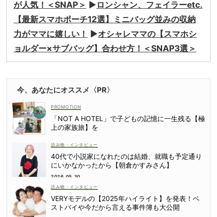
が人気！＜SNAP＞
▶︎
ロンシャン、フェイラーetc.
【最新スマホポーチ12選】ミニバッグ並みの収納
力がママに嬉しい！
▶︎
オシャレママの【スマホシ
ョルダー×サブバッグ】合わせ方！＜SNAP3選＞
今、あなたにオススメ〈PR〉
「NOT A HOTEL」で子どもの記憶に一生残る【極
上の家族旅】を
読み物・インタビュー
40代で小説家になれたのは結婚、就職も予定通り
にいかなかったから【朝倉かすみさん】
2026.05.30
読み物・インタビュー
VERYモデルの【2025年ハイライト】を発表！ベ
ストバイや今だから言える事件簿も大公開