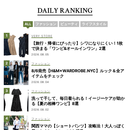
DAILY RANKING
ALL
ファッション
ビューティ
ライフスタイル
VERY STORE
【旅行・帰省にぴったり】シワになりにくい！1枚
で決まる「ワンピ&オールインワン」2選
2026.08.05
ファッション
8/6発売【H&M×WARDROBE.NYC】ルック＆全ア
イテムをチェック
2026.08.04
ファッション
洗って干して、毎日着られる！イージーケアが助か
る【夏の相棒ワンピ】8選
2026.08.02
ファッション
関西ママの【ショートパンツ】攻略法！大人っぽく