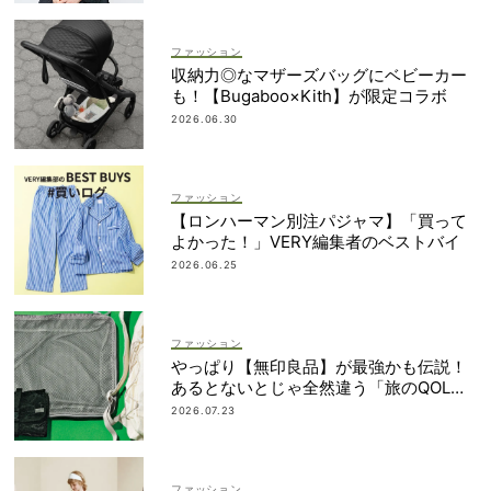
ファッション
収納力◎なマザーズバッグにベビーカー
も！【Bugaboo×Kith】が限定コラボ
2026.06.30
ファッション
【ロンハーマン別注パジャマ】「買って
よかった！」VERY編集者のベストバイ
2026.06.25
ファッション
やっぱり【無印良品】が最強かも伝説！
あるとないとじゃ全然違う「旅のQOL爆
上げアイテム」
2026.07.23
ファッション