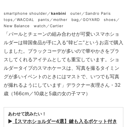
smartphone shoulder／
kanbini
outer／Sandro Paris
tops／WACOAL pants／mother bag／GOYARD shoes／
New Balance watch／Cartier
「パールとチェーンの組み合わせが可愛いスマホショ
ルダーは韓国食品が手に入る“韓ビニ”というお店で購入
しました。ブラックコーデが多いので華やかさをプラ
スしてくれるアイテムとしても重宝しています。ショ
ルダータイプのスマホケースは、写真を撮るタイミン
グが多いイベントのときにはマストで、いつでも写真
が撮れるようにしています」デラクナー友理さん・32
歳（166cm／10歳と5歳の女の子ママ）
あわせて読みたい！
▶︎
【スマホショルダー4選】鍵も入るポケット付き