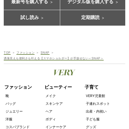
最新号を購入する
デジタル版を購入する
試し読み
定期購読
TOP
ファッション
SNAP
洒落見えも便利さも叶える【スマホショルダー】が手放せない＜SNAP＞
ファッション
ビューティー
子育て
靴
メイク
VERY児童館
バッグ
スキンケア
子連れスポット
ジュエリー
ヘア
出産・内祝い
洋服
ボディ
子ども服
コスパブランド
インナーケア
グッズ