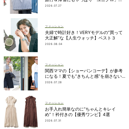
最強説！
2026.07.27
ファッション
夫婦で時計好き！VERYモデルの“買って
大正解”な【人生ウォッチ】ベスト３
2026.08.04
ファッション
関西ママの【ショーパンコーデ】が参考
になる！夏でも“きちんと感”を崩さない
コツに注目
2026.07.28
ファッション
お手入れ簡単なのに“ちゃんとキレイ
め”！衿付きの【優秀ワンピ】4選
2026.07.31