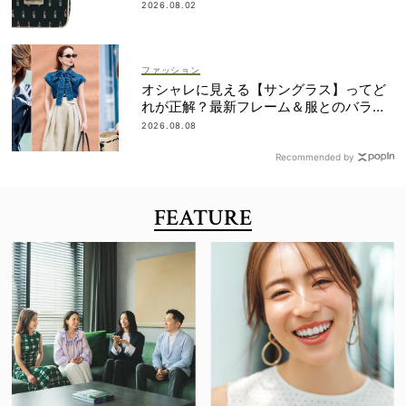
2026.08.02
ファッション
オシャレに見える【サングラス】ってど
れが正解？最新フレーム＆服とのバラン
スを見て攻略！
2026.08.08
Recommended by
FEATURE