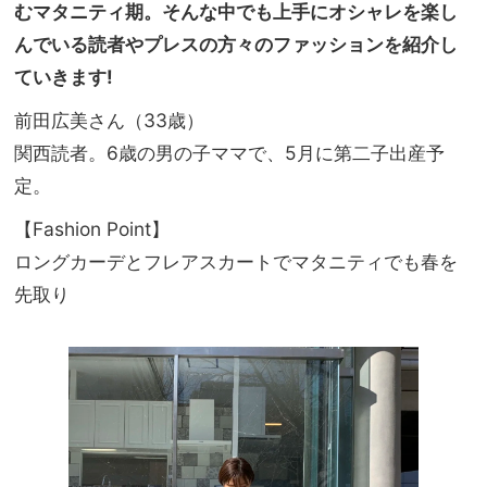
プロ
むマタニティ期。そんな中でも上手にオシャレを楽し
家族
に聞
旅】
んでいる読者やプレスの方々のファッションを紹介し
く
を
ていきます!
「長
く愛
前田広美さん（33歳）
せる
1
関西読者。6歳の男の子ママで、5月に第二子出産予
本」
定。
の選
び方
【Fashion Point】
ロングカーデとフレアスカートでマタニティでも春を
先取り