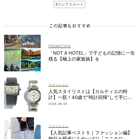
#フレアスカート
この記事もおすすめ
「NOT A HOTEL」で子どもの記憶に一生
残る【極上の家族旅】を
ファッション
人気スタイリストは【カルティエの時
計】一筋！40歳で“時計回帰”して手に入
れた名品は？
2026.08.05
ファッション
【人気記事ベスト５｜ファッション編】
旅行＆帰省にもやっぱり「ユニクロ」が