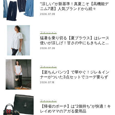
“涼しい”が新基準！真夏こそ【高機能デ
ニム7選】人気ブランドから続々
2026.07.09
ファッション
猛暑を乗り切る【夏ブラウス】はレース
使いが涼しげ！甘さの中にもきちんと感
を
2026.07.26
ファッション
【楽ちんパンツ】で華やぐ！ジレ＆イン
ナーがついた3点セットでコーデ要らず
2026.07.18
ファッション
【帰省のポーチ】は“2個持ち”が快適！キ
レイめママのアガる愛用品