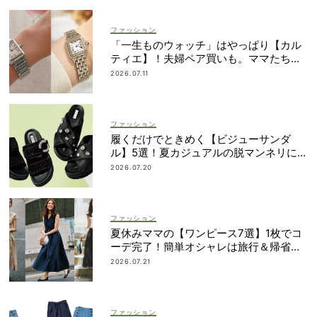
ファッション
「一生ものウォッチ」はやっぱり【カル
ティエ】！夫婦ペア買いも。ママたちが
リアルに選んだモデル
2026.07.11
ファッション
履くだけでときめく【ビジューサンダ
ル】5選！夏カジュアルの脱マンネリに効
果大
2026.07.20
ファッション
夏休みママの【ワンピース7選】1枚でコ
ーデ完了！簡単オシャレは旅行＆帰省に
も
2026.07.21
ファッション