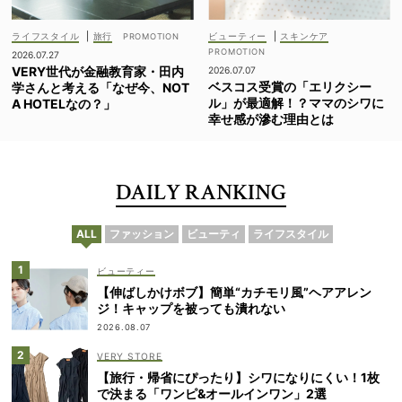
ライフスタイル
|
旅行
ビューティー
|
スキンケア
2026.07.27
VERY世代が金融教育家・田内
2026.07.07
ベスコス受賞の「エリクシー
学さんと考える「なぜ今、NOT
ル」が最適解！？ママのシワに
A HOTELなの？」
幸せ感が滲む理由とは
DAILY RANKING
ALL
ファッション
ビューティ
ライフスタイル
ビューティー
【伸ばしかけボブ】簡単“カチモリ風”ヘアアレン
ジ！キャップを被っても潰れない
2026.08.07
VERY STORE
【旅行・帰省にぴったり】シワになりにくい！1枚
で決まる「ワンピ&オールインワン」2選