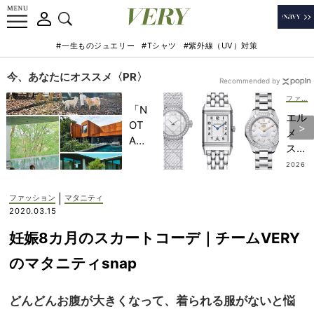
#一生ものジュエリー
#Tシャツ
#紫外線（UV）対策
今、あなたにオススメ〈PR〉
Recommended by
ファッション
「N
エル
OT
メ
A
ス、
HO
ディ
2026
TEL
.07.15
オー
」で
ル
|
ファッション
マタニティ
子ど
etc.
2020.03.15
もの
【節
記憶
妊娠8カ月のスカートコーデ｜チームVERY
目買
に一
いウ
のマタニティsnap
生残
ォッ
る
チ5
【極
どんどんお腹が大きくなって、着られる服がないと悩
選】
上の