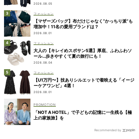
2026.08.05
ファッション
【マザーズバッグ】布だけじゃなく“かっちり派”も
増加中！11名の愛用ブランドは？
2026.08.01
ファッション
大人の【キレイめスポサン5選】厚底、ふわふわソ
ール…歩きやすくて夏の旅行にも！
2026.08.04
ファッション
【U1万円〜】技ありシルエットで着映える「イージ
ーケアワンピ」4選！
2026.08.01
「NOT A HOTEL」で子どもの記憶に一生残る【極
上の家族旅】を
Recommended by