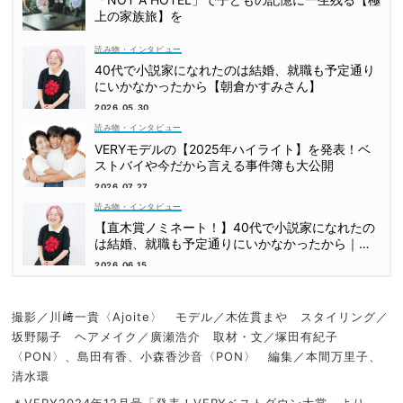
上の家族旅】を
読み物・インタビュー
40代で小説家になれたのは結婚、就職も予定通り
にいかなかったから【朝倉かすみさん】
2026.05.30
読み物・インタビュー
VERYモデルの【2025年ハイライト】を発表！ベ
ストバイや今だから言える事件簿も大公開
2026.07.27
読み物・インタビュー
【直木賞ノミネート！】40代で小説家になれたの
は結婚、就職も予定通りにいかなかったから｜朝
倉かすみさん
2026.06.15
撮影／川﨑一貴〈Ajoite〉 モデル／木佐貫まや スタイリング／
坂野陽子 ヘアメイク／廣瀬浩介 取材・文／塚田有紀子
〈PON〉、島田有香、小森香沙音〈PON〉 編集／本間万里子、
清水環