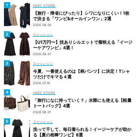
VERY STORE
【旅行・帰省にぴったり】シワになりにくい！1枚
で決まる「ワンピ&オールインワン」2選
2026.08.05
ファッション
【U1万円〜】技ありシルエットで着映える「イージ
ーケアワンピ」4選！
2026.08.01
ファッション
今夏、一番使えるのは【柄パンツ】に決定！Tシャ
ツだけでキマる４選
2026.07.15
VERY STORE
「旅行になに持っていく？」水際にも使える【軽量
トートバッグ】4選
2026.08.01
ファッション
洗って干して、毎日着られる！イージーケアが助か
る【夏の相棒ワンピ】8選