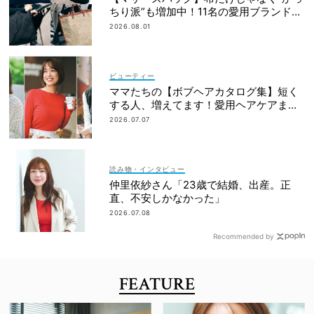
ちり派”も増加中！11名の愛用ブランド
は？
2026.08.01
ビューティー
ママたちの【ボブヘアカタログ集】短く
する人、増えてます！愛用ヘアケアまで
全部見せ
2026.07.07
読み物・インタビュー
仲里依紗さん「23歳で結婚、出産。正
直、不安しかなかった」
2026.07.08
Recommended by
FEATURE