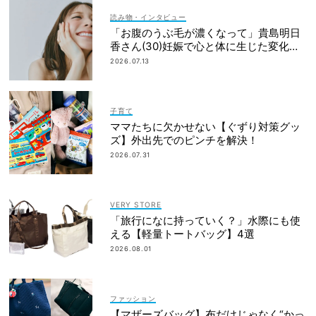
読み物・インタビュー
「お腹のうぶ毛が濃くなって」貴島明日
香さん(30)妊娠で心と体に生じた変化も
「愛しいです」
2026.07.13
子育て
ママたちに欠かせない【ぐずり対策グッ
ズ】外出先でのピンチを解決！
2026.07.31
VERY STORE
「旅行になに持っていく？」水際にも使
える【軽量トートバッグ】4選
2026.08.01
ファッション
【マザーズバッグ】布だけじゃなく“かっ