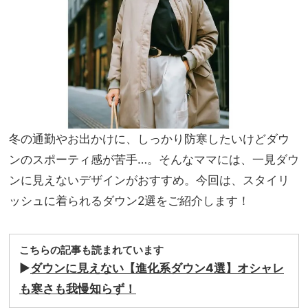
クト
家族
ショ
旅】
ップ
を
で見
つけ
るマ
マ多
数
冬の通勤やお出かけに、しっかり防寒したいけどダウ
ンのスポーティ感が苦手…。そんなママには、一見ダウ
ンに見えないデザインがおすすめ。今回は、スタイリ
ッシュに着られるダウン2選をご紹介します！
こちらの記事も読まれています
▶︎
ダウンに見えない【進化系ダウン4選】オシャレ
も寒さも我慢知らず！