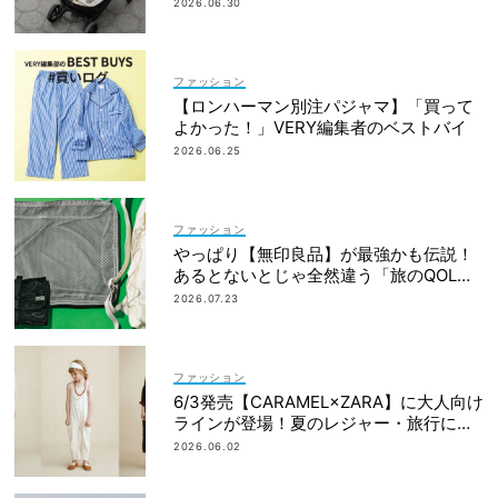
2026.06.30
ファッション
【ロンハーマン別注パジャマ】「買って
よかった！」VERY編集者のベストバイ
2026.06.25
ファッション
やっぱり【無印良品】が最強かも伝説！
あるとないとじゃ全然違う「旅のQOL爆
上げアイテム」
2026.07.23
ファッション
6/3発売【CARAMEL×ZARA】に大人向け
ラインが登場！夏のレジャー・旅行にも
おすすめ
2026.06.02