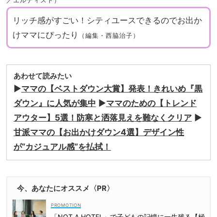
／エルディスト）
リッチ感がすごい！シティユースできるのでお出か
けママにぴったり
（編集・西脇治子）
あわせて読みたい
▶︎
ママの【ベストダウン大賞】発表！きれいめ『黒
ダウン』に人気が集中
▶︎
ママのための【トレンド
アウター】5選！防寒と洒落見えを難なくクリア
▶︎
甘派ママの【お出かけダウン4選】デザイン性
が“カジュアル感”を払拭！
今、あなたにオススメ〈PR〉
「NOT A HOTEL」で子どもの記憶に一生残る【極