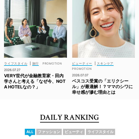
ライフスタイル
|
旅行
ビューティー
|
スキンケア
2026.07.27
VERY世代が金融教育家・田内
2026.07.07
ベスコス受賞の「エリクシー
学さんと考える「なぜ今、NOT
ル」が最適解！？ママのシワに
A HOTELなの？」
幸せ感が滲む理由とは
DAILY RANKING
ALL
ファッション
ビューティ
ライフスタイル