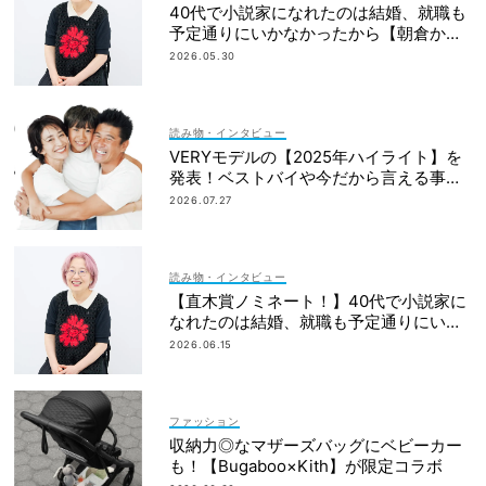
40代で小説家になれたのは結婚、就職も
予定通りにいかなかったから【朝倉かす
みさん】
2026.05.30
読み物・インタビュー
VERYモデルの【2025年ハイライト】を
発表！ベストバイや今だから言える事件
簿も大公開
2026.07.27
読み物・インタビュー
【直木賞ノミネート！】40代で小説家に
なれたのは結婚、就職も予定通りにいか
なかったから｜朝倉かすみさん
2026.06.15
ファッション
収納力◎なマザーズバッグにベビーカー
も！【Bugaboo×Kith】が限定コラボ