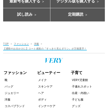
最新号を購入する
デジタル版を購入する
試し読み
定期購読
TOP
ファッション
洋服
【通勤やお出かけに】コート感覚の『すっきり見えダウン』が万能選手！
ファッション
ビューティー
子育て
靴
メイク
VERY児童館
バッグ
スキンケア
子連れスポット
ジュエリー
ヘア
出産・内祝い
洋服
ボディ
子ども服
コスパブランド
インナーケア
グッズ