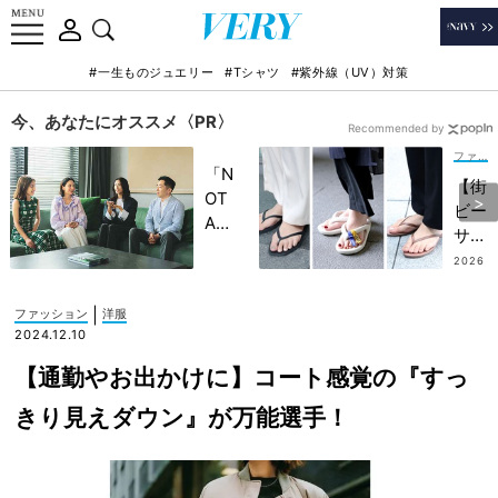
#一生ものジュエリー
#Tシャツ
#紫外線（UV）対策
今、あなたにオススメ〈PR〉
Recommended by
ファッション
「N
【街
OT
ビー
A
サ
HO
ン】
2026
TEL
.07.0
はモ
9
」で
ノト
|
ファッション
洋服
子ど
ーン
2024.12.10
もの
コー
記憶
【通勤やお出かけに】コート感覚の『すっ
デで
に一
きれ
きり見えダウン』が万能選手！
生残
いめ
る
に！
【極
セレ
上の