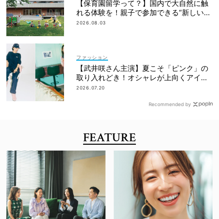
【保育園留学って？】国内で大自然に触
れる体験を！親子で参加できる“新しい選
択肢”
2026.08.03
ファッション
【武井咲さん主演】夏こそ「ピンク」の
取り入れどき！オシャレが上向くアイデ
ィア6選
2026.07.20
Recommended by
FEATURE