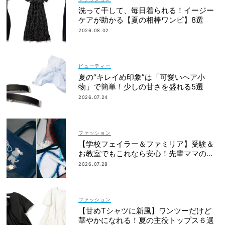
洗って干して、毎日着られる！イージー
ケアが助かる【夏の相棒ワンピ】8選
2026.08.02
ビューティー
夏の“キレイめ印象”は「可愛いヘア小
物」で簡単！少しの甘さを盛れる5選
2026.07.24
ファッション
【学校フェイラー＆ファミリア】受験＆
お教室でもこれなら安心！先輩ママの地
味見えしないネイビー小物
2026.07.28
ファッション
【甘めTシャツに新風】ワンツーだけど
華やかになれる！夏の主役トップス６選