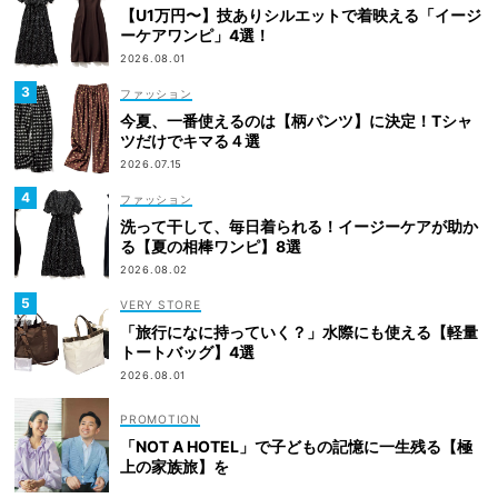
【U1万円〜】技ありシルエットで着映える「イージ
ーケアワンピ」4選！
2026.08.01
ファッション
今夏、一番使えるのは【柄パンツ】に決定！Tシャ
ツだけでキマる４選
2026.07.15
ファッション
洗って干して、毎日着られる！イージーケアが助か
る【夏の相棒ワンピ】8選
2026.08.02
VERY STORE
「旅行になに持っていく？」水際にも使える【軽量
トートバッグ】4選
2026.08.01
「NOT A HOTEL」で子どもの記憶に一生残る【極
上の家族旅】を