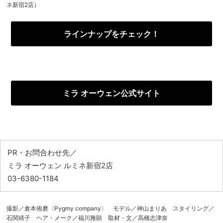
ネ新宿2店）
ラインナップをチェック！
ミラ オーウェン公式サイト
PR・お問合わせ先／
ミラ オーウェン ルミネ新宿2店
03-6380-1184
撮影／倉本侑磨〈Pygmy company〉 モデル／神山まりあ スタイリング／
石関靖子 ヘア・メーク／福川雅顕 取材・文／高橋志津奈