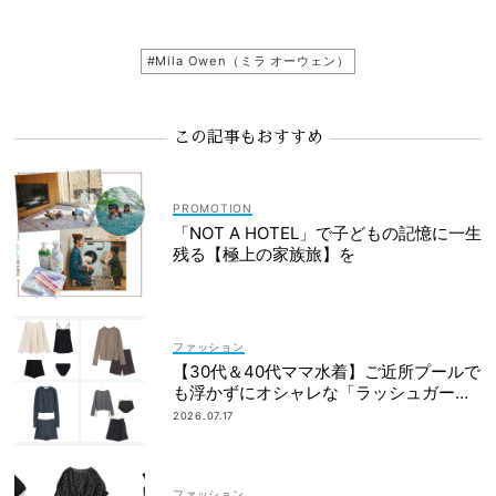
#Mila Owen（ミラ オーウェン）
この記事もおすすめ
「NOT A HOTEL」で子どもの記憶に一生
残る【極上の家族旅】を
ファッション
【30代＆40代ママ水着】ご近所プールで
も浮かずにオシャレな「ラッシュガード
＆ショートパンツセット」6選！
2026.07.17
ファッション