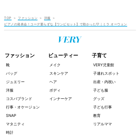
TOP
ファッション
洋服
ピアノの発表会！コーデ要らずな【ワンピセット】で助かった♡｜ミラ オーウェン
ファッション
ビューティー
子育て
靴
メイク
VERY児童館
バッグ
スキンケア
子連れスポット
ジュエリー
ヘア
出産・内祝い
洋服
ボディ
子ども服
コスパブランド
インナーケア
グッズ
行事・オケージョン
子ども行事
SNAP
教育
マタニティ
リアルママ
時計