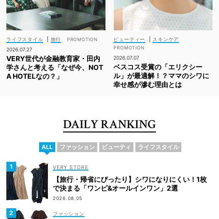
ライフスタイル
|
旅行
ビューティー
|
スキンケア
2026.07.27
VERY世代が金融教育家・田内
2026.07.07
ベスコス受賞の「エリクシー
学さんと考える「なぜ今、NOT
ル」が最適解！？ママのシワに
A HOTELなの？」
幸せ感が滲む理由とは
DAILY RANKING
ALL
ファッション
ビューティ
ライフスタイル
VERY STORE
【旅行・帰省にぴったり】シワになりにくい！1枚
で決まる「ワンピ&オールインワン」2選
2026.08.05
ファッション