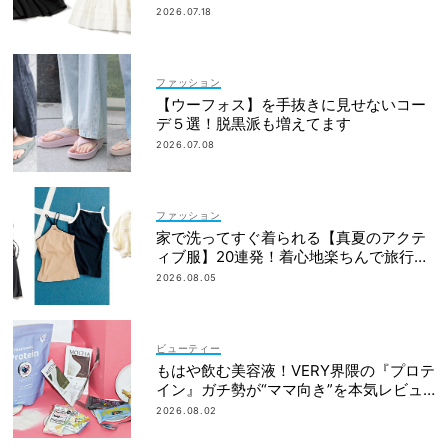
2026.07.18
ファッション
【ウーフォス】を手抜きに見せないコー
デ５選！脱黒派も増えてます
2026.07.08
ファッション
家で洗ってすぐ着られる【真夏のアクテ
ィブ服】20連発！着心地楽ちんで旅行・
帰省にも◎
2026.08.05
ビューティー
もはや飲む美容液！VERY界隈の『プロテ
イン』ガチ勢が“ママ向き”を本気レビュ
ー
2026.08.02