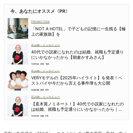
今、あなたにオススメ〈PR〉
「NOT A HOTEL」で子どもの記憶に一生残る【極
上の家族旅】を
読み物・インタビュー
40代で小説家になれたのは結婚、就職も予定通り
にいかなかったから【朝倉かすみさん】
2026.05.30
読み物・インタビュー
VERYモデルの【2025年ハイライト】を発表！ベ
ストバイや今だから言える事件簿も大公開
2026.07.27
読み物・インタビュー
【直木賞ノミネート！】40代で小説家になれたの
は結婚、就職も予定通りにいかなかったから｜朝
倉かすみさん
2026.06.15