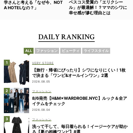
ベスコス受賞の「エリクシー
学さんと考える「なぜ今、NOT
ル」が最適解！？ママのシワに
A HOTELなの？」
幸せ感が滲む理由とは
DAILY RANKING
ALL
ファッション
ビューティ
ライフスタイル
VERY STORE
【旅行・帰省にぴったり】シワになりにくい！1枚
で決まる「ワンピ&オールインワン」2選
2026.08.05
ファッション
8/6発売【H&M×WARDROBE.NYC】ルック＆全ア
イテムをチェック
2026.08.04
ファッション
洗って干して、毎日着られる！イージーケアが助か
る【夏の相棒ワンピ】8選