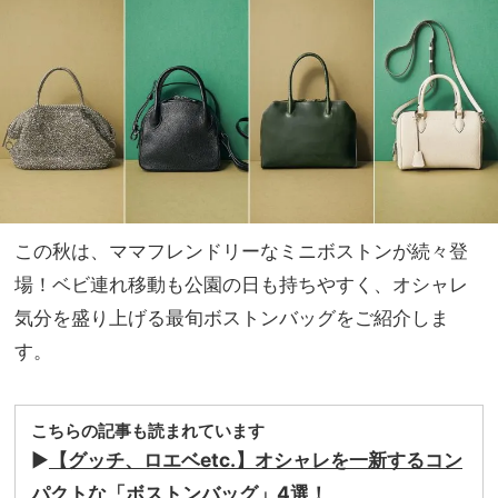
公園
家族
カジ
旅】
ュア
を
ルも
一気
に華
やぐ
この秋は、ママフレンドリーなミニボストンが続々登
場！ベビ連れ移動も公園の日も持ちやすく、オシャレ
気分を盛り上げる最旬ボストンバッグをご紹介しま
す。
こちらの記事も読まれています
▶︎
【グッチ、ロエベetc.】オシャレを一新するコン
パクトな「ボストンバッグ」4選！