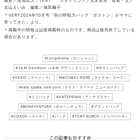
撮影／魚地武大〈TENT〉 スタイリング／荒木里実 取材・文／
北山えいみ 編集／城田繭子
＊VERY2024年10月号「秋の即戦力バッグ「ボストン」がママに
寄ってきた」より。
＊掲載中の情報は誌面掲載時のものです。商品は販売終了している
場合があります。
#Longchamp（ロンシャン）
#J＆M Davidson（J＆M デヴィッドソン）
#ボストンバッグ
#VASIC（ヴァジック）
#MICHAEL KORS（マイケル・コース）
#kate spade new york（ケイト・スペード ニューヨーク）
#ミニバッグ
#ANTEPRIMA（アンテプリマ）
#BONAVENTURA（ボナベンチュラ）
#ブランドバッグ
#COACH（コーチ）
#バッグ
#TORY BURCH（トリーバーチ）
この記事もおすすめ