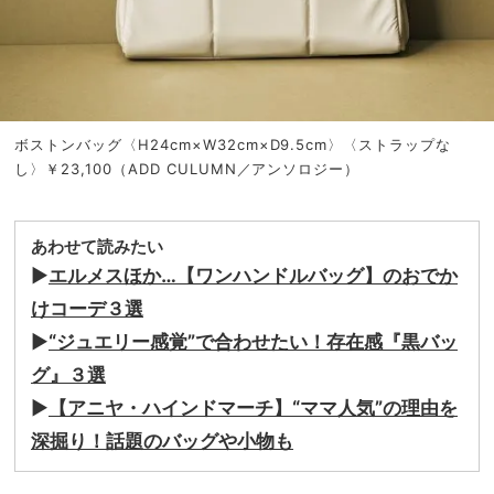
ボストンバッグ〈H24cm×W32cm×D9.5cm〉〈ストラップな
し〉￥23,100（ADD CULUMN／アンソロジー）
あわせて読みたい
▶︎
エルメスほか…【ワンハンドルバッグ】のおでか
けコーデ３選
▶︎
“ジュエリー感覚”で合わせたい！存在感『黒バッ
グ』３選
▶︎
【アニヤ・ハインドマーチ】“ママ人気”の理由を
深掘り！話題のバッグや小物も