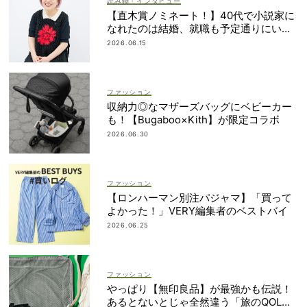
読み物・インタビュー
【直木賞ノミネート！】40代で小説家に
なれたのは結婚、就職も予定通りにいか
なかったから｜朝倉かすみさん
2026.06.15
ファッション
収納力◎なマザーズバッグにベビーカー
も！【Bugaboo×Kith】が限定コラボ
2026.06.30
ファッション
【ロンハーマン別注パジャマ】「買って
よかった！」VERY編集者のベストバイ
2026.06.25
ファッション
やっぱり【無印良品】が最強かも伝説！
あるとないとじゃ全然違う「旅のQOL爆