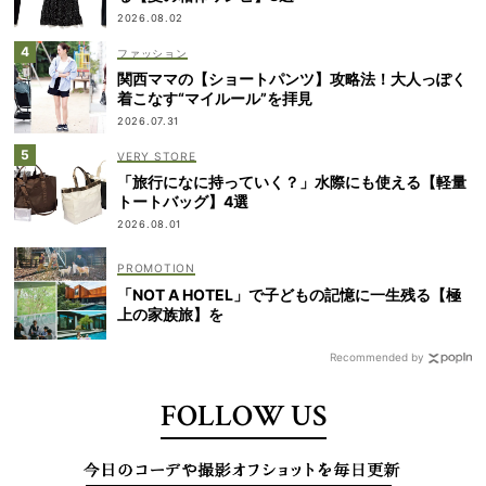
2026.08.02
ファッション
関西ママの【ショートパンツ】攻略法！大人っぽく
着こなす“マイルール”を拝見
2026.07.31
VERY STORE
「旅行になに持っていく？」水際にも使える【軽量
トートバッグ】4選
2026.08.01
「NOT A HOTEL」で子どもの記憶に一生残る【極
上の家族旅】を
Recommended by
FOLLOW US