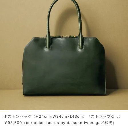
ボストンバッグ〈H24cm×W34cm×D13cm〉〈ストラップなし〉
￥93,500（cornelian taurus by daisuke iwanaga／和光）