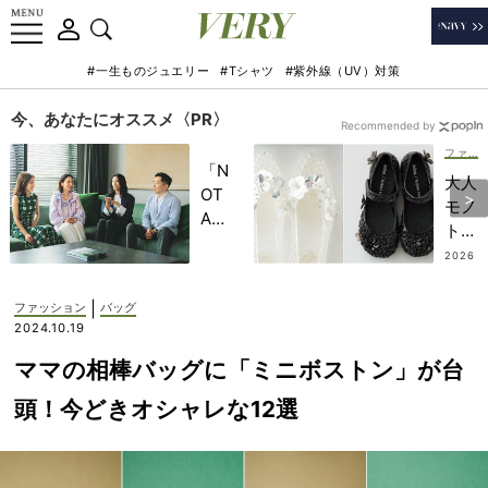
#一生ものジュエリー
#Tシャツ
#紫外線（UV）対策
今、あなたにオススメ〈PR〉
Recommended by
ファッション
「N
大人
OT
モノ
A
トー
HO
ンな
2026
TEL
.07.2
【ジ
6
」で
ェリ
|
ファッション
バッグ
子ど
ーシ
2024.10.19
もの
ュー
記憶
ママの相棒バッグに「ミニボストン」が台
ズ】
に一
が人
頭！今どきオシャレな12選
生残
気急
る
浮
【極
上！
上の