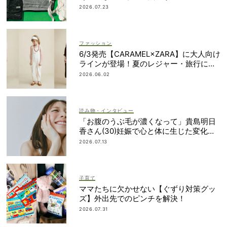
上げアイテム」
2026.07.23
ファッション
6/3発売【CARAMEL×ZARA】に大人向け
ラインが登場！夏のレジャー・旅行にも
おすすめ
2026.06.02
読み物・インタビュー
「お腹のうぶ毛が濃くなって」貴島明日
香さん(30)妊娠で心と体に生じた変化も
「愛しいです」
2026.07.13
子育て
ママたちに欠かせない【ぐずり対策グッ
ズ】外出先でのピンチを解決！
2026.07.31