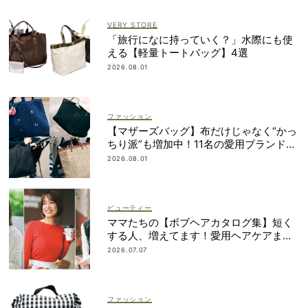
VERY STORE
「旅行になに持っていく？」水際にも使
える【軽量トートバッグ】4選
2026.08.01
ファッション
【マザーズバッグ】布だけじゃなく“かっ
ちり派”も増加中！11名の愛用ブランド
は？
2026.08.01
ビューティー
ママたちの【ボブヘアカタログ集】短く
する人、増えてます！愛用ヘアケアまで
全部見せ
2026.07.07
ファッション