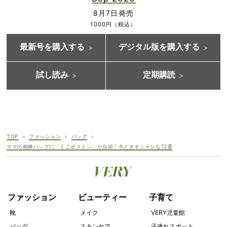
8月7日発売
1000円（税込）
最新号を購入する
デジタル版を購入する
試し読み
定期購読
TOP
ファッション
バッグ
ママの相棒バッグに「ミニボストン」が台頭！今どきオシャレな12選
ファッション
ビューティー
子育て
靴
メイク
VERY児童館
バッグ
スキンケア
子連れスポット