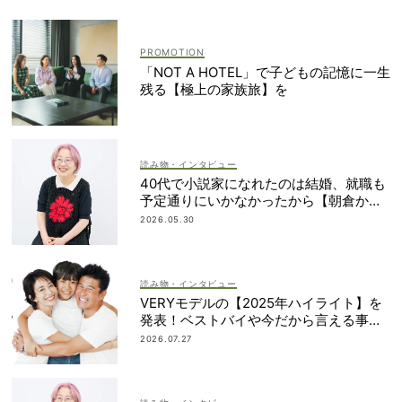
「NOT A HOTEL」で子どもの記憶に一生
残る【極上の家族旅】を
読み物・インタビュー
40代で小説家になれたのは結婚、就職も
予定通りにいかなかったから【朝倉かす
みさん】
2026.05.30
読み物・インタビュー
VERYモデルの【2025年ハイライト】を
発表！ベストバイや今だから言える事件
簿も大公開
2026.07.27