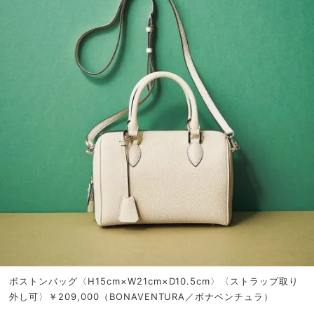
ボストンバッグ〈H15cm×W21cm×D10.5cm〉〈ストラップ取り
外し可〉￥209,000（BONAVENTURA／ボナベンチュラ）