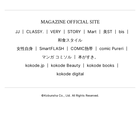
MAGAZINE OFFICIAL SITE
JJ
CLASSY.
VERY
STORY
Mart
美ST
bis
和食スタイル
女性自身
SmartFLASH
COMIC熱帯
comic Pureri
マンガ コミソル
本がすき。
kokode.jp
kokode Beauty
kokode books
kokode digital
©Kobunsha Co., Ltd. All Rights Reserved.