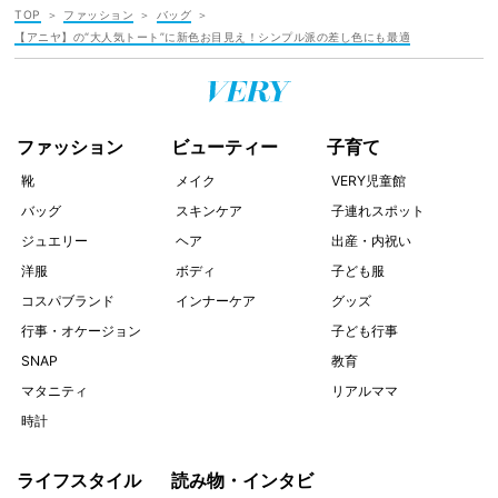
TOP
ファッション
バッグ
【アニヤ】の“大人気トート”に新色お目見え！シンプル派の差し色にも最適
ファッション
ビューティー
子育て
靴
メイク
VERY児童館
バッグ
スキンケア
子連れスポット
ジュエリー
ヘア
出産・内祝い
洋服
ボディ
子ども服
コスパブランド
インナーケア
グッズ
行事・オケージョン
子ども行事
SNAP
教育
マタニティ
リアルママ
時計
ライフスタイル
読み物・インタビ