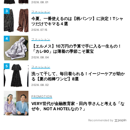
2026.08.01
ファッション
今夏、一番使えるのは【柄パンツ】に決定！Tシャ
ツだけでキマる４選
2026.07.15
ファッション
【エルメス】10万円の予算で手に入る一生もの！
「カレ90」は薄着の季節こそ重宝
2026.08.04
ファッション
洗って干して、毎日着られる！イージーケアが助か
る【夏の相棒ワンピ】8選
2026.08.02
VERY世代が金融教育家・田内 学さんと考える「な
ぜ今、NOT A HOTELなの？」
Recommended by