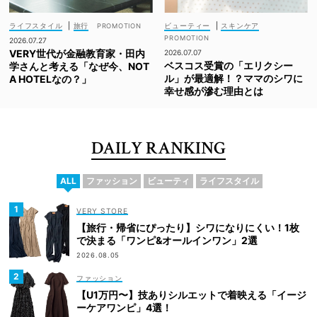
ライフスタイル
|
旅行
ビューティー
|
スキンケア
2026.07.27
VERY世代が金融教育家・田内
2026.07.07
ベスコス受賞の「エリクシー
学さんと考える「なぜ今、NOT
ル」が最適解！？ママのシワに
A HOTELなの？」
幸せ感が滲む理由とは
DAILY RANKING
ALL
ファッション
ビューティ
ライフスタイル
VERY STORE
【旅行・帰省にぴったり】シワになりにくい！1枚
で決まる「ワンピ&オールインワン」2選
2026.08.05
ファッション
【U1万円〜】技ありシルエットで着映える「イージ
ーケアワンピ」4選！