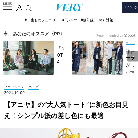
#一生ものジュエリー
#Tシャツ
#紫外線（UV）対策
今、あなたにオススメ〈PR〉
Recommended by
ファッション
「N
神戸
OT
ママ
A
がお
HO
手
2026
TEL
.07.0
本！
6
」で
振り
|
ファッション
バッグ
子ど
幅無
2024.10.09
もの
限大
記憶
【アニヤ】の“大人気トート”に新色お目見
の
に一
【今
え！シンプル派の差し色にも最適
生残
どき
る
ネイ
【極
ビー
上の