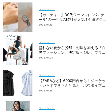
ファッション
【カルティエ】30代ワーママに“パンテ
ール”の一生もの時計が人気！仕事のご褒
美＆節目買いに
2026.07.13
ファッション
盛れない夏から脱却！旬味を加える『白
黒ファッション』決定版＜ジレ、ブラウ
ス、セットアップetc.＞
2026.07.20
ファッション
【ZARAなど】6000円台から！ジャケッ
トいらずできちんと見え「ボウタイブラ
ウス」4選
2026.07.16
ファッション