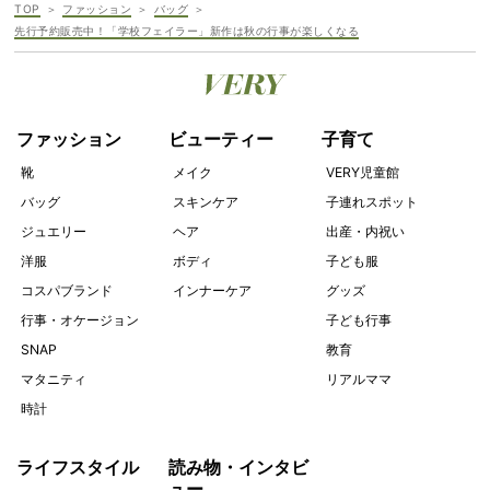
TOP
ファッション
バッグ
先行予約販売中！「学校フェイラー」新作は秋の行事が楽しくなる
ファッション
ビューティー
子育て
靴
メイク
VERY児童館
バッグ
スキンケア
子連れスポット
ジュエリー
ヘア
出産・内祝い
洋服
ボディ
子ども服
コスパブランド
インナーケア
グッズ
行事・オケージョン
子ども行事
SNAP
教育
マタニティ
リアルママ
時計
ライフスタイル
読み物・インタビ
ュー