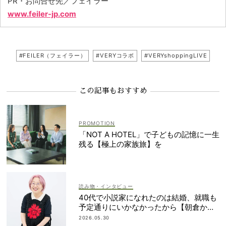
PR・お問合せ先／フェイラー
www.feiler-jp.com
#FEILER（フェイラー）
#VERYコラボ
#VERYshoppingLIVE
この記事もおすすめ
「NOT A HOTEL」で子どもの記憶に一生
残る【極上の家族旅】を
読み物・インタビュー
40代で小説家になれたのは結婚、就職も
予定通りにいかなかったから【朝倉かす
みさん】
2026.05.30