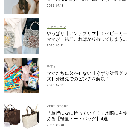
「愛しいです」
2026.07.13
ファッション
やっぱり【アンテプリマ】！ベビーカー
ママが「結局こればかり持ってしまう」
納得の理由
2026.05.12
子育て
ママたちに欠かせない【ぐずり対策グッ
ズ】外出先でのピンチを解決！
2026.07.31
VERY STORE
「旅行になに持っていく？」水際にも使
える【軽量トートバッグ】4選
2026.08.01