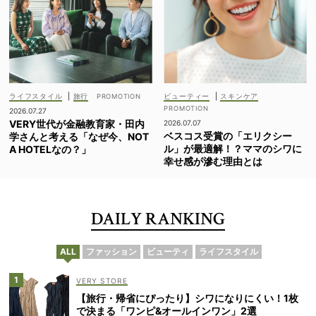
ライフスタイル
|
旅行
ビューティー
|
スキンケア
2026.07.27
VERY世代が金融教育家・田内
2026.07.07
ベスコス受賞の「エリクシー
学さんと考える「なぜ今、NOT
ル」が最適解！？ママのシワに
A HOTELなの？」
幸せ感が滲む理由とは
DAILY RANKING
ALL
ファッション
ビューティ
ライフスタイル
VERY STORE
【旅行・帰省にぴったり】シワになりにくい！1枚
で決まる「ワンピ&オールインワン」2選