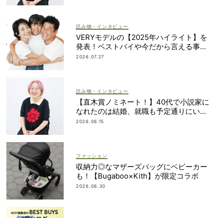
読み物・インタビュー
VERYモデルの【2025年ハイライト】を
発表！ベストバイや今だから言える事件
簿も大公開
2026.07.27
読み物・インタビュー
【直木賞ノミネート！】40代で小説家に
なれたのは結婚、就職も予定通りにいか
なかったから｜朝倉かすみさん
2026.06.15
ファッション
収納力◎なマザーズバッグにベビーカー
も！【Bugaboo×Kith】が限定コラボ
2026.06.30