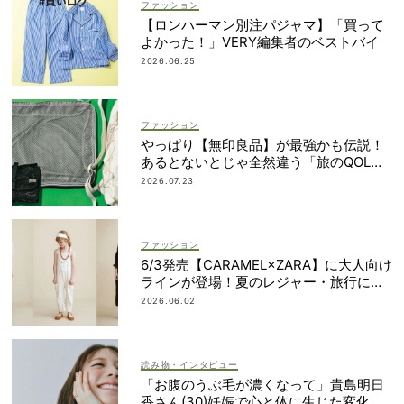
ファッション
【ロンハーマン別注パジャマ】「買って
よかった！」VERY編集者のベストバイ
2026.06.25
ファッション
やっぱり【無印良品】が最強かも伝説！
あるとないとじゃ全然違う「旅のQOL爆
上げアイテム」
2026.07.23
ファッション
6/3発売【CARAMEL×ZARA】に大人向け
ラインが登場！夏のレジャー・旅行にも
おすすめ
2026.06.02
読み物・インタビュー
「お腹のうぶ毛が濃くなって」貴島明日
香さん(30)妊娠で心と体に生じた変化も