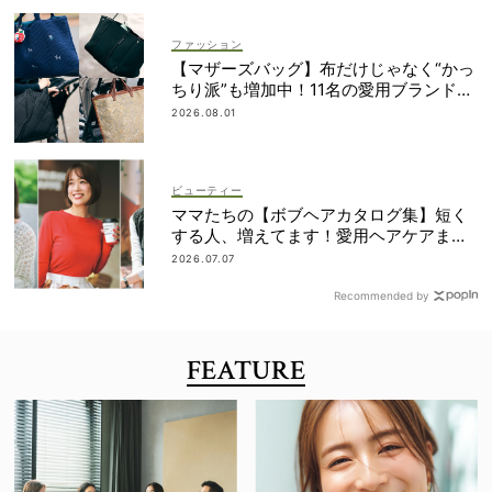
ファッション
【マザーズバッグ】布だけじゃなく“かっ
ちり派”も増加中！11名の愛用ブランド
は？
2026.08.01
ビューティー
ママたちの【ボブヘアカタログ集】短く
する人、増えてます！愛用ヘアケアまで
全部見せ
2026.07.07
Recommended by
FEATURE