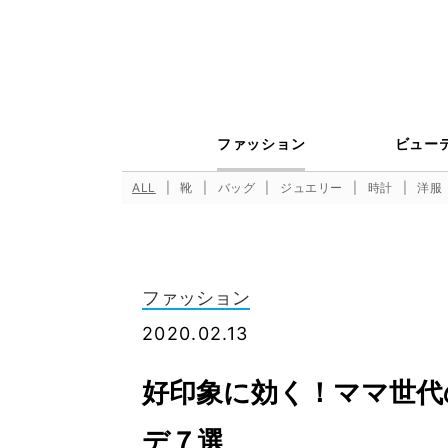
ファッション
ビュー
ALL
靴
バッグ
ジュエリー
時計
洋服
ファッション
2020.02.13
好印象に効く！ママ世代
デ７選