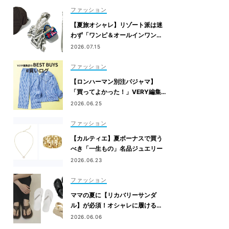
ファッション
【夏旅オシャレ】リゾート派は迷
わず「ワンピ＆オールインワン」
を新調！
2026.07.15
ファッション
【ロンハーマン別注パジャマ】
「買ってよかった！」VERY編集
者のベストバイ
2026.06.25
ファッション
【カルティエ】夏ボーナスで買う
べき「一生もの」名品ジュエリー
2026.06.23
ファッション
ママの夏に【リカバリーサンダ
ル】が必須！オシャレに履ける最
旬7選
2026.06.06