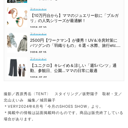
ファッション
【10万円台から】ママのジュエリー欲に「ブルガ
リ」の人気シリーズが最適解！
2026.07.10
ファッション
2500円【ワークマン】が優秀！UV＆冷房対策に
バツグンの「羽織りもの」６選＜水際、旅行etc.
＞
2026.07.15
ファッション
【ユニクロ】キレイめ＆涼しい「週5パンツ」通
勤、参観日、公園…ママの日常に最適
2026.07.07
撮影／西原秀岳〈TENT〉 スタイリング／坂野陽子 取材・文／
北山えいみ 編集／城田繭子
＊VERY2024年6月号「今月のSHOES SHOW」より。
＊掲載中の情報は誌面掲載時のものです。商品は販売終了している
場合があります。