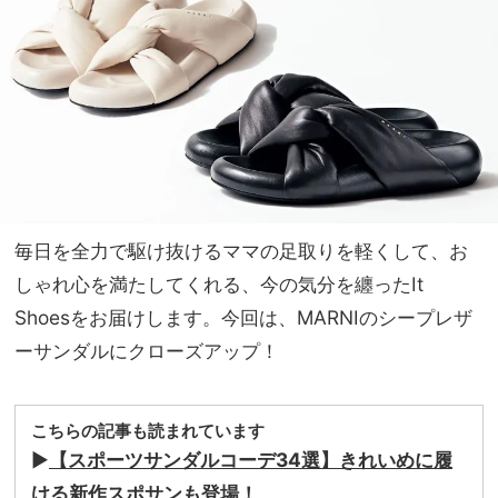
イテ
家族
ムを
旅】
チェ
を
ック
毎日を全力で駆け抜けるママの足取りを軽くして、お
しゃれ心を満たしてくれる、今の気分を纏ったIt
Shoesをお届けします。今回は、MARNIのシープレザ
ーサンダルにクローズアップ！
こちらの記事も読まれています
▶︎
【スポーツサンダルコーデ34選】きれいめに履
ける新作スポサンも登場！