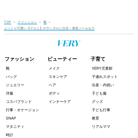
TOP
ファッション
靴
ぷっくり可愛い【マルニ】のサンダルに注目！厚底ソールも◎
ファッション
ビューティー
子育て
靴
メイク
VERY児童館
バッグ
スキンケア
子連れスポット
ジュエリー
ヘア
出産・内祝い
洋服
ボディ
子ども服
コスパブランド
インナーケア
グッズ
行事・オケージョン
子ども行事
SNAP
教育
マタニティ
リアルママ
時計