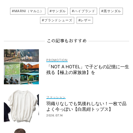
#MARNI（マルニ）
#サンダル
#ハイブランド
#黒サンダル
#ブランドシューズ
#レザー
この記事もおすすめ
「NOT A HOTEL」で子どもの記憶に一生
残る【極上の家族旅】を
ファッション
羽織りなしでも気後れしない！一枚で品
よく今っぽい【白黒紺トップス】
2026.07.14