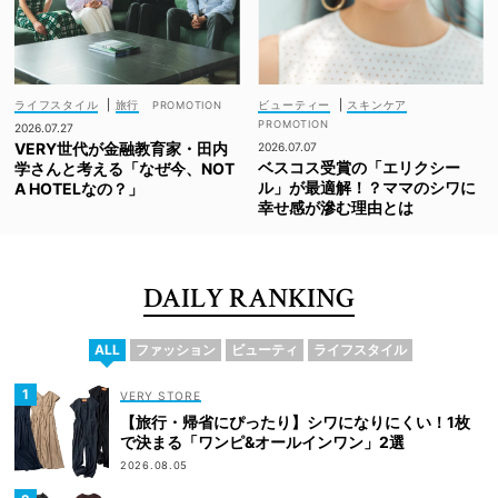
ライフスタイル
|
旅行
ビューティー
|
スキンケア
2026.07.27
VERY世代が金融教育家・田内
2026.07.07
ベスコス受賞の「エリクシー
学さんと考える「なぜ今、NOT
ル」が最適解！？ママのシワに
A HOTELなの？」
幸せ感が滲む理由とは
DAILY RANKING
ALL
ファッション
ビューティ
ライフスタイル
VERY STORE
【旅行・帰省にぴったり】シワになりにくい！1枚
で決まる「ワンピ&オールインワン」2選
2026.08.05