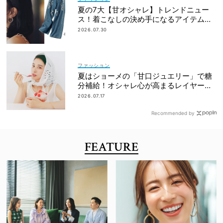
夏の7大【甘オシャレ】トレンドニュー
ス！着こなしの決め手になるアイテムが
勢揃い
2026.07.30
ファッション
夏はショーメの「甘口ジュエリー」で糖
分補給！オシャレ心が高まるレイヤード
術
2026.07.17
Recommended by
FEATURE