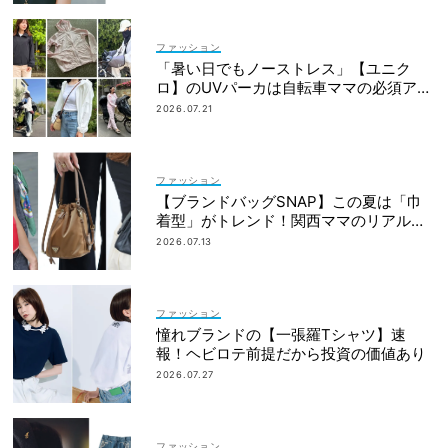
ファッション
「暑い日でもノーストレス」【ユニク
ロ】のUVパーカは自転車ママの必須アイ
テム！
2026.07.21
ファッション
【ブランドバッグSNAP】この夏は「巾
着型」がトレンド！関西ママのリアルコ
ーデ3選
2026.07.13
ファッション
憧れブランドの【一張羅Tシャツ】速
報！ヘビロテ前提だから投資の価値あり
2026.07.27
ファッション