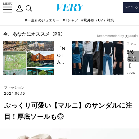
#一生ものジュエリー
#Tシャツ
#紫外線（UV）対策
今、あなたにオススメ〈PR〉
Recommended by
ファッション
「N
8/6
OT
発売
A
【H
HO
&M
2026
TEL
.08.0
×W
4
」で
AR
ファッション
子ど
DR
2024.06.15
もの
OBE
記憶
ぷっくり可愛い【マルニ】のサンダルに注
.NY
に一
C】
目！厚底ソールも◎
生残
ルッ
る
ク＆
【極
全ア
上の