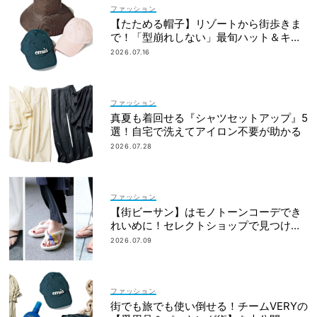
ファッション
【たためる帽子】リゾートから街歩きま
で！「型崩れしない」最旬ハット＆キャ
ップ
2026.07.16
ファッション
真夏も着回せる『シャツセットアップ』5
選！自宅で洗えてアイロン不要が助かる
2026.07.28
ファッション
【街ビーサン】はモノトーンコーデでき
れいめに！セレクトショップで見つける
ママ多数
2026.07.09
ファッション
街でも旅でも使い倒せる！チームVERYの