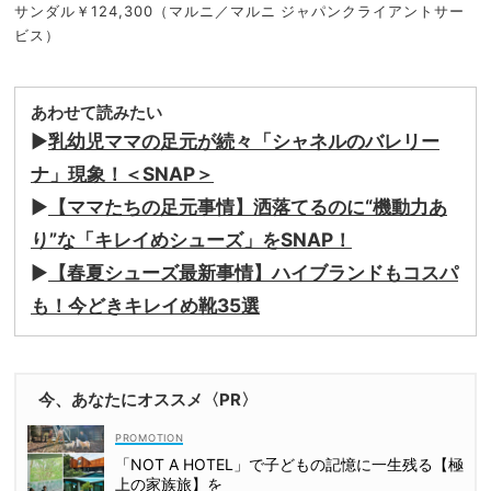
サンダル￥124,300（マルニ／マルニ ジャパンクライアントサー
ビス）
あわせて読みたい
▶︎
乳幼児ママの足元が続々「シャネルのバレリー
ナ」現象！＜SNAP＞
▶
【ママたちの足元事情】洒落てるのに“機動力あ
り”な「キレイめシューズ」をSNAP！
▶
【春夏シューズ最新事情】ハイブランドもコスパ
も！今どきキレイめ靴35選
今、あなたにオススメ〈PR〉
「NOT A HOTEL」で子どもの記憶に一生残る【極
上の家族旅】を