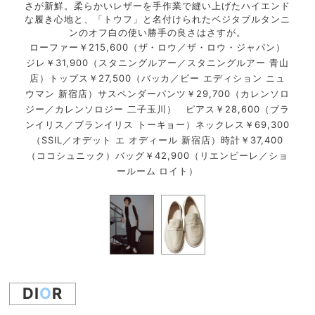
さが新鮮。柔らかいレザーを手作業で縫い上げたハイエンド
な履き心地と、「トウフ」と名付けられたベジタブルタンニ
パン）
ロー
ンのオフ白の使い勝手の良さはさすが。
ローファー￥215,600（ザ・ロウ／ザ・ロウ・ジャパン）
ジレ￥31,900（スタニングルアー／スタニングルアー 青山
店）トップス￥27,500（バッカ／ビー エディション ニュ
ウマン 新宿店）サスペンダーパンツ￥29,700（カレンソロ
ジー／カレンソロジー 二子玉川） ピアス￥28,600（ブラ
ンイリス／ブランイリス トーキョー）ネックレス￥69,300
（SSIL／オデット エ オディール 新宿店）時計￥37,400
（ココシュニック）バッグ￥42,900（リエンピーレ／ショ
ールーム ロイト）
DI
O
R