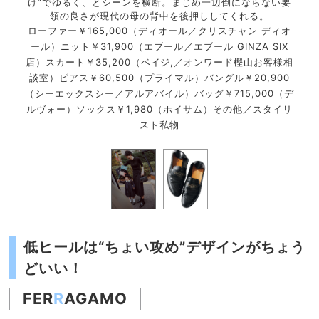
け”でゆるく、とシーンを横断。まじめ一辺倒にならない要
ディオ
ロー
領の良さが現代の母の背中を後押ししてくれる。
ローファー￥165,000（ディオール／クリスチャン ディオ
ール）ニット￥31,900（エブール／エブール GINZA SIX
店）スカート￥35,200（ベイジ,／オンワード樫山お客様相
談室）ピアス￥60,500（プライマル）バングル￥20,900
（シーエックスシー／アルアバイル）バッグ￥715,000（デ
ルヴォー）ソックス￥1,980（ホイサム）その他／スタイリ
スト私物
低ヒールは“ちょい攻め”デザインがちょう
どいい！
FER
R
AGAMO