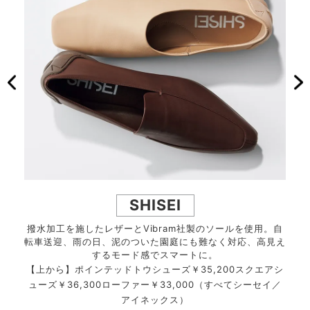
SHISEI
ッドト
撥水加工を施したレザーとVibram社製のソールを使用。自
軽量
シュモ
転車送迎、雨の日、泥のついた園庭にも難なく対応、高見え
ウや
するモード感でスマートに。
50パ
【上から】ポインテッドトウシューズ￥35,200スクエアシ
【上
 ハウ
ューズ￥36,300ローファー￥33,000（すべてシーセイ／
ンプ
アイネックス）