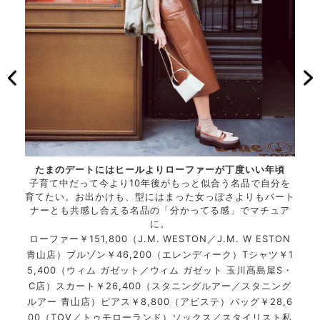
品「シ
たまのデートにはヒールよりローファーが丁度いい年頃
80
自分の
子育て中だって今より10年後がもっと似合う名品で自分を
グニ
育てたい。お出かけも、型にはまった女っぽさよりもパート
ナーとも共感し合える名品の「分かってる感」でマチュア
800
ロー
に。
ローファー￥151,800（J.M. WESTON／J.M. W ESTON
青山店）ブルゾン￥46,200（エレンディーク）Tシャツ￥1
5,400（ウィム ガゼット／ウィム ガゼット 玉川髙島屋S・
C店）スカート￥26,400（スタニングルアー／スタニング
ルアー 青山店）ピアス￥8,800（アビステ）バッグ￥28,6
00（TOV／トゥモローランド）ソックス／スタイリスト私