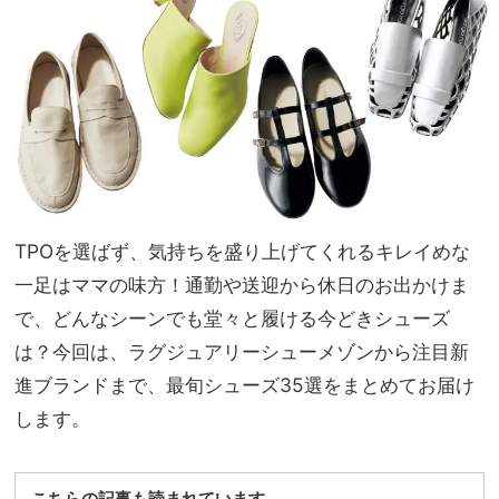
【夏
家族
の相
旅】
棒ワ
を
ン
ピ】
8選
TPOを選ばず、気持ちを盛り上げてくれるキレイめな
一足はママの味方！通勤や送迎から休日のお出かけま
で、どんなシーンでも堂々と履ける今どきシューズ
は？今回は、ラグジュアリーシューメゾンから注目新
進ブランドまで、最旬シューズ35選をまとめてお届け
します。
こちらの記事も読まれています