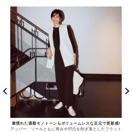
な存在
着慣れた通勤モノトーンもボリュームレスな足元で更新感!
トラ
名品の
アッパー、ソールともに厚みや凹凸を削ぎ落としたフラット
感で