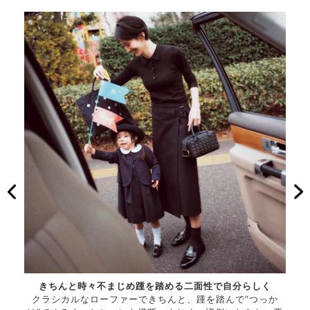
ンチン
きちんと時々不まじめ踵を踏める二面性で自分らしく
足に
。
クラシカルなローファーできちんと、踵を踏んで“つっか