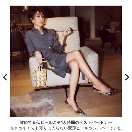
プなト
攻めてる低ヒールこそ1人時間のベストパートナー
アー
。
歩きやすくても守りに入らない変形ヒールやシルバーで、た