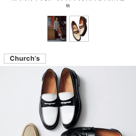
物
Church’s