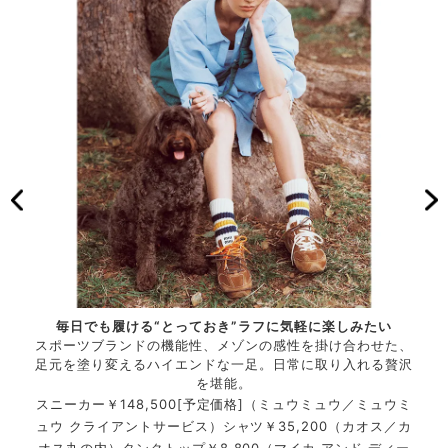
ンのロ
毎日でも履ける“とっておき”ラフに気軽に楽しみたい
注目
スポーツブランドの機能性、メゾンの感性を掛け合わせた、
足元を塗り変えるハイエンドな一足。日常に取り入れる贅沢
／ミュ
スニ
を堪能。
スニーカー￥148,500[予定価格]（ミュウミュウ／ミュウミ
ュウ クライアントサービス）シャツ￥35,200（カオス／カ