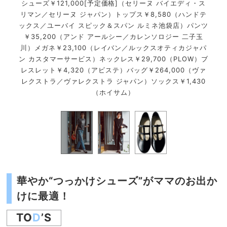
シューズ￥121,000[予定価格]（セリーヌ バイエディ・ス
リマ
リマン／セリーヌ ジャパン）トップス￥8,580（ハンドテ
リア
ックス／ユーバイ スピック＆スパン ルミネ池袋店）パンツ
￥
￥35,200（アンド アールシー／カレンソロジー 二子玉
川
川）メガネ￥23,100（レイバン／ルックスオティカジャパ
￥3
ン カスタマーサービス）ネックレス￥29,700（PLOW）ブ
ーテ
レスレット￥4,320（アビステ）バッグ￥264,000（ヴァ
イリ
レクストラ／ヴァレクストラ ジャパン）ソックス￥1,430
ドル
（ホイサム）
華やか“つっかけシューズ”がママのお出か
けに最適！
TO
D
’S