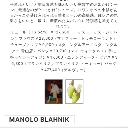
子連れといえど非日常感を味わいたい家族でのお出かけシー
ンに最適なのが“つっかけ”シューズ。非ワンオペの余裕があ
ジャパ
ミュ
るからこそ受け入れられる華奢ヒールの高揚感、踵レスの気
楽さをいいとこ取り。着慣れた太パンツに特別感を加えてく
れます。
ミュール〈H6.5cm〉￥127,600（トッズ／トッズ・ジャパ
ン）ブラウス￥28,600（マカフィー／トゥモローランド）
チューブトップ￥9,900（スタニングルアー／スタニングル
アー 青山店）パンツ￥29,700（マイ ウィークネス）手に
持ったカーディガン￥17,600（エレンディーク）ピアス￥3
6,300（ブランイリス／ブランイリス トーキョー）バッグ
￥477,400（デルヴォー）
MANOLO BLAHNIK