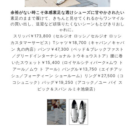
ップ。
余裕がない時こそ体感素足な透けシューズに甘やかされたい
名品
を踏ん
素足のままで履けて、きちんと見せてくれるからワンマイル
きち
の買い出し、送迎など頑張りたくないシーンもとびきりおし
ゃれに。
ロッシ
スリ
スリッパ￥173,800（セルジオ ロッシ／セルジオ ロッシ
カスタマーサービス）Tシャツ￥18,700（キャバン／キャバ
ン 丸の内店）パンツ￥47,300（ベッド＆ブレックファスト
／グリードインターナショナル トウキョウストア）腰に巻
いたスウェット￥15,400（ロイヤルシティパーク×ムウ ト
アール／ムウ ト アール）バングル￥13,750（エイチアッ
シュ／フォーティーン ショールーム）リング￥27,500（コ
コシュニック）バッグ￥19,250（アコック／ユー バイ ス
ピック＆スパン ルミネ池袋店）