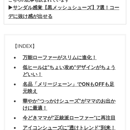
▶︎
サンダル感覚【黒メッシュシューズ】7選！コー
デに抜け感が出せる
【INDEX】
万能ローファーがスリムに進化！
低ヒールは“ちょい攻め”デザインがちょう
どいい！
名品「メリージェーン」でONもOFFも足
元映え
華やか“つっかけシューズ”がママのお出か
けに最適！
今どきママが“正統派ローファー”に再注目
アイコンシューズに“透けトレンド”到来！