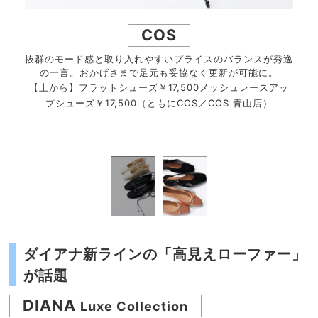
COS
良い
抜群のモード感と取り入れやすいプライスのバランスが秀逸
時
てくれ
の一言。おかげさまで足元も妥協なく更新が可能に。
靴」
【上から】フラットシューズ￥17,500メッシュレースアッ
バレエ
【上
プシューズ￥17,500（ともにCOS／COS 青山店）
ム ロ
シュ
ダイアナ新ラインの「高見えローファー」
が話題
DIANA
Luxe Collection