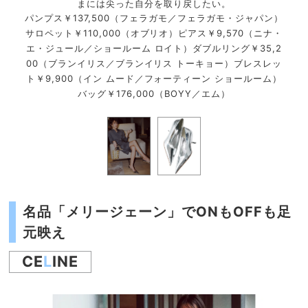
まには尖った自分を取り戻したい。
ェラガ
パン
パンプス￥137,500（フェラガモ／フェラガモ・ジャパン）
サロペット￥110,000（オブリオ）ピアス￥9,570（ニナ・
エ・ジュール／ショールーム ロイト）ダブルリング￥35,2
00（ブランイリス／ブランイリス トーキョー）ブレスレッ
ト￥9,900（イン ムード／フォーティーン ショールーム）
バッグ￥176,000（BOYY／エム）
名品「メリージェーン」でONもOFFも足
元映え
CE
L
INE