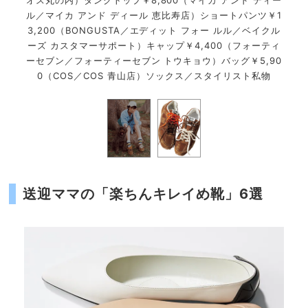
オス丸の内）タンクトップ￥8,800（マイカ アンド ディー
ル／マイカ アンド ディール 恵比寿店）ショートパンツ￥1
3,200（BONGUSTA／エディット フォー ルル／ベイクル
ーズ カスタマーサポート）キャップ￥4,400（フォーティ
ーセブン／フォーティーセブン トウキョウ）バッグ￥5,90
0（COS／COS 青山店）ソックス／スタイリスト私物
送迎ママの「楽ちんキレイめ靴」6選