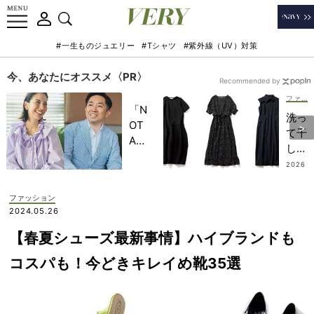
#一生ものジュエリー
#Tシャツ
#紫外線（UV）対策
今、あなたにオススメ〈PR〉
Recommended by
ファッション
「N
洗っ
OT
て干
A
し
HO
て、
2026
TEL
.08.0
毎日
2
」で
着ら
ファッション
子ど
れ
2024.05.26
もの
る！
記憶
【春夏シューズ最新事情】ハイブランドも
イー
に一
ジー
コスパも！今どきキレイめ靴35選
生残
ケア
る
が助
【極
かる
上の