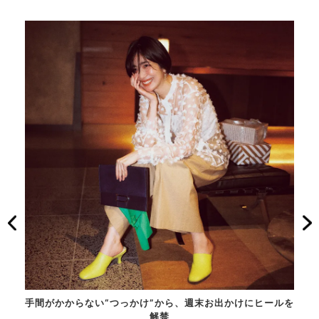
とくび
手間がかからない“つっかけ”から、週末お出かけにヒールを
同色
にとき
解禁
れヒ