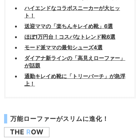
ハイエンドなコラボスニーカーが大ヒッ
ト！
送迎ママの「楽ちんキレイめ靴」6選
ほぼ1万円台！コスパなトレンド靴6選
モード派ママの最旬シューズ4選
ダイアナ新ラインの「高見えローファー」
が話題
通勤キレイめ靴に「トリーバーチ」が急浮
上！
万能ローファーがスリムに進化！
THE
R
OW