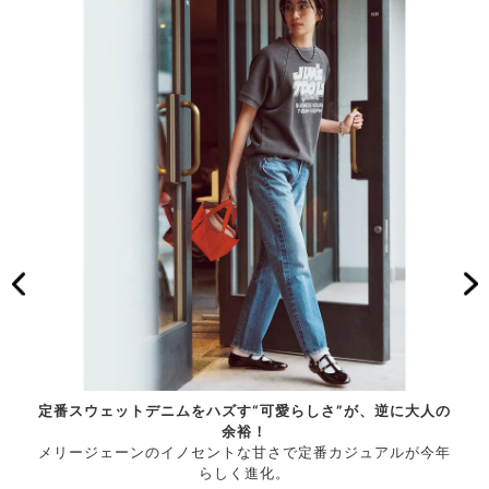
ックル
定番スウェットデニムをハズす“可愛らしさ”が、逆に大人の
華や
余裕！
パテ
メリージェーンのイノセントな甘さで定番カジュアルが今年
ィ・ス
らしく進化。
シュ