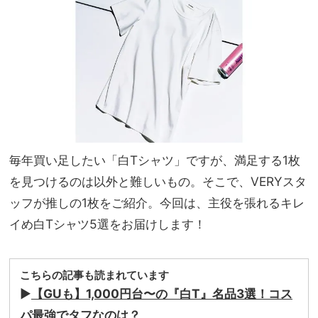
【人
家族
生ウ
旅】
ォッ
を
チ】
ベス
ト３
毎年買い足したい「白Tシャツ」ですが、満足する1枚
を見つけるのは以外と難しいもの。そこで、VERYスタ
ッフが推しの1枚をご紹介。今回は、主役を張れるキレ
イめ白Tシャツ5選をお届けします！
こちらの記事も読まれています
▶︎
【GUも】1,000円台〜の『白T』名品3選！コス
パ最強でタフなのは？