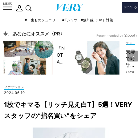
#一生ものジュエリー
#Tシャツ
#紫外線（UV）対策
今、あなたにオススメ〈PR〉
Recommended by
ファッション
「N
夫婦
OT
で時
A
計好
HO
き！
2026
TEL
.08.0
VER
4
」で
Yモ
ファッション
子ど
デル
2024.06.10
もの
の“
記憶
1枚でキマる【リッチ見え白T】5選！VERY
買っ
に一
て大
スタッフの“指名買い”をシェア
生残
正
る
解”
【極
な
上の