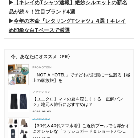
▶︎
【キレイめTシャツ速報】絶妙シルエットの新名
品が続々！注目ブランド4選
▶︎
今年の本命『レタリングTシャツ』4選！キレイ
め印象な白Tベースで厳選
今、あなたにオススメ〈PR〉
「NOT A HOTEL」で子どもの記憶に一生残る【極
上の家族旅】を
ファッション
【ユニクロ】ママの夏を涼しくする「正解パン
ツ」地元＆旅行におすすめは？
2026.08.02
ファッション
【30代＆40代ママ水着】ご近所プールでも浮かず
にオシャレな「ラッシュガード＆ショートパンツ
セット」6選！