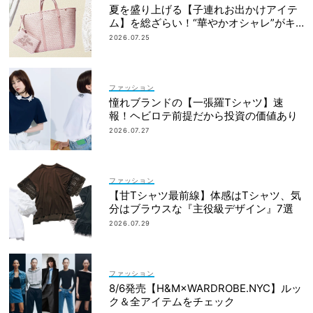
夏を盛り上げる【子連れお出かけアイテ
ム】を総ざらい！“華やかオシャレ”がキ
ーワード
2026.07.25
ファッション
憧れブランドの【一張羅Tシャツ】速
報！ヘビロテ前提だから投資の価値あり
2026.07.27
ファッション
【甘Tシャツ最前線】体感はTシャツ、気
分はブラウスな『主役級デザイン』7選
2026.07.29
ファッション
8/6発売【H&M×WARDROBE.NYC】ルッ
ク＆全アイテムをチェック