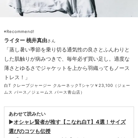
◉Recommend!
ライター 桃井真由
さん
「蒸し暑い季節を乗り切る通気性の良さとふんわりと
した肌触りが病みつきで、毎年必ず買い足し。適度な
薄さとゆるさでジャケットを上から羽織ってもノース
トレス！」
白T クレープジャージー クルーネックTシャツ￥23,100（ジェー
ムス パース／ジェームス パース青山店）
あわせて読みたい
▶︎
オシャレ賢者が推す【こなれ白T】4選！サイズ
選びのコツも伝授