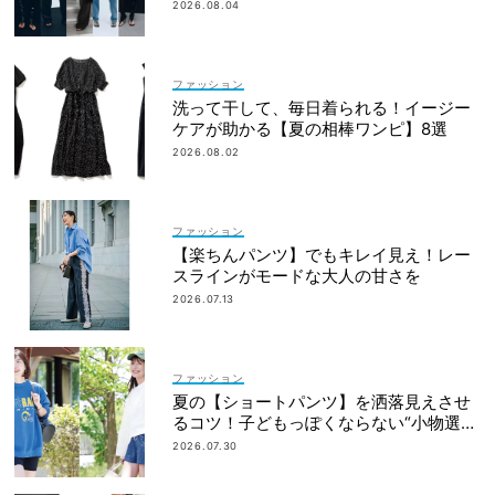
2026.08.04
ファッション
洗って干して、毎日着られる！イージー
ケアが助かる【夏の相棒ワンピ】8選
2026.08.02
ファッション
【楽ちんパンツ】でもキレイ見え！レー
スラインがモードな大人の甘さを
2026.07.13
ファッション
夏の【ショートパンツ】を洒落見えさせ
るコツ！子どもっぽくならない“小物選
び”って？＜関西ママSNAP＞
2026.07.30