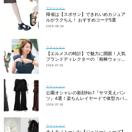
ファッション
帰省は【スポサン】できれいめカジュア
ルがラクちん！ おすすめコーデ5選
2026.08.04
ファッション
【エルメスの時計】で魅力に開眼！人気
ブランドディレクターの「相棒ウォッ
チ」ヒストリー
2026.07.25
ファッション
公園オシャレの新顔No.1『サマ見えパン
ツ』4選！楽ちんレイヤードで体型カバ
ーも◎
2026.07.29
ファッション
大人モノトーンな【ジェリーシューズ】