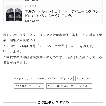
2026.07.17
ファッション
甘派の「ビルケンシュトック」デビューに♡ ワン
ピにもカプリにも合う注目コラボ
2026.07.07
撮影／渡辺修身 スタイリング／近藤和貴子 取材・文／川原江里
菜 編集／翁長瑠璃子
＊VERY2024年6月号「チームVERYの私はこの白Tを推した
い！」より。
＊掲載中の情報は誌面掲載時のものです。商品は販売終了している
場合があります。
#スタイリスト
#チームVERY
#Tシャツ
#白Tシャツ
#ebure（エブール）
#THE RERACS（ザ・リラクス）
この記事もおすすめ