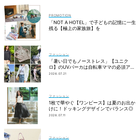
「NOT A HOTEL」で子どもの記憶に一生
残る【極上の家族旅】を
ファッション
「暑い日でもノーストレス」【ユニク
ロ】のUVパーカは自転車ママの必須アイ
テム！
2026.07.21
ファッション
1枚で華やぐ【ワンピース】は夏のお出か
けに！ドッキングデザインでバランス◎
2026.07.11
ファッション