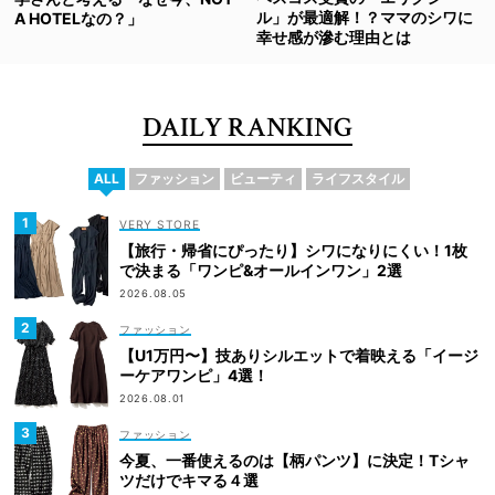
ル」が最適解！？ママのシワに
A HOTELなの？」
幸せ感が滲む理由とは
DAILY RANKING
ALL
ファッション
ビューティ
ライフスタイル
VERY STORE
【旅行・帰省にぴったり】シワになりにくい！1枚
で決まる「ワンピ&オールインワン」2選
2026.08.05
ファッション
【U1万円〜】技ありシルエットで着映える「イージ
ーケアワンピ」4選！
2026.08.01
ファッション
今夏、一番使えるのは【柄パンツ】に決定！Tシャ
ツだけでキマる４選