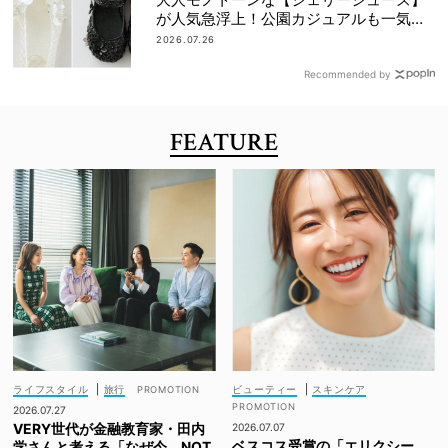
が人気急浮上！公園カジュアルも一気に
華やぐ
2026.07.26
Recommended by
FEATURE
ライフスタイル
|
旅行
ビューティー
|
スキンケア
2026.07.27
VERY世代が金融教育家・田内
2026.07.07
ベスコス受賞の「エリクシー
学さんと考える「なぜ今、NOT