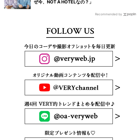
ぜ今、NOT A HOTELなの？」
Recommended by
FOLLOW US