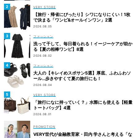
VERY STORE
【旅行・帰省にぴったり】シワになりにくい！1枚
で決まる「ワンピ&オールインワン」2選
2026.08.05
ファッション
洗って干して、毎日着られる！イージーケアが助か
る【夏の相棒ワンピ】8選
2026.08.02
ファッション
大人の【キレイめスポサン5選】厚底、ふわふわソ
ール…歩きやすくて夏の旅行にも！
2026.08.04
VERY STORE
「旅行になに持っていく？」水際にも使える【軽量
トートバッグ】4選
2026.08.01
VERY世代が金融教育家・田内 学さんと考える「な