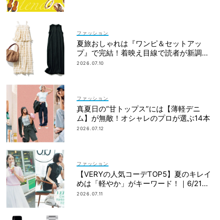
ファッション
夏旅おしゃれは『ワンピ＆セットアッ
プ』で完結！着映え目線で読者が新調し
たのは？
2026.07.10
ファッション
真夏日の“甘トップス”には【薄軽デニ
ム】が無敵！オシャレのプロが選ぶ14本
2026.07.12
ファッション
【VERYの人気コーデTOP5】夏のキレイ
めは「軽やか」がキーワード！｜6/21〜
30
2026.07.11