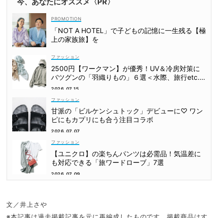
今、あなたにオススメ〈PR〉
「NOT A HOTEL」で子どもの記憶に一生残る【極
上の家族旅】を
ファッション
2500円【ワークマン】が優秀！UV＆冷房対策に
バツグンの「羽織りもの」６選＜水際、旅行etc.
＞
2026.07.15
ファッション
甘派の「ビルケンシュトック」デビューに♡ ワン
ピにもカプリにも合う注目コラボ
2026.07.07
ファッション
【ユニクロ】の楽ちんパンツは必需品！気温差に
も対応できる「旅ワードローブ」7選
2026.07.09
文／井上さや
※本記事は過去掲載記事を元に再編成したものです。掲載商品はす