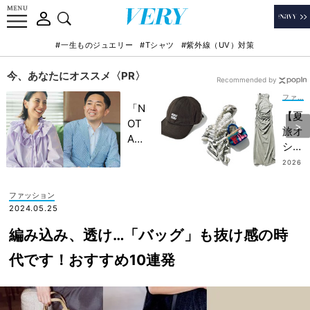
#一生ものジュエリー
#Tシャツ
#紫外線（UV）対策
今、あなたにオススメ〈PR〉
Recommended by
ファッション
「N
【夏
OT
旅オ
A
シャ
HO
レ】
2026
TEL
.07.15
リゾ
」で
ート
ファッション
子ど
派は
2024.05.25
もの
迷わ
記憶
編み込み、透け…「バッグ」も抜け感の時
ず
に一
「ワ
代です！おすすめ10連発
生残
ンピ
る
＆オ
【極
ール
上の