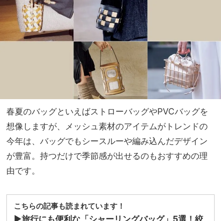
イン
家族
ワ
旅】
ン」
を
を新
調！
春夏のバッグといえばストローバッグやPVCバッグを
想像しますが、メッシュ素材のアイテムがトレンドの
今年は、バッグでもシースルーや編み込んだデザイン
が豊富。持つだけで季節感が出せるのもおすすめの理
由です。
こちらの記事も読まれています！
▶
旅行にも便利な「シャーリングバッグ」5選！絞