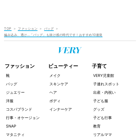
TOP
ファッション
バッグ
編み込み、透け…「バッグ」も抜け感の時代です！おすすめ10連発
ファッション
ビューティー
子育て
靴
メイク
VERY児童館
バッグ
スキンケア
子連れスポット
ジュエリー
ヘア
出産・内祝い
洋服
ボディ
子ども服
コスパブランド
インナーケア
グッズ
行事・オケージョン
子ども行事
SNAP
教育
マタニティ
リアルママ