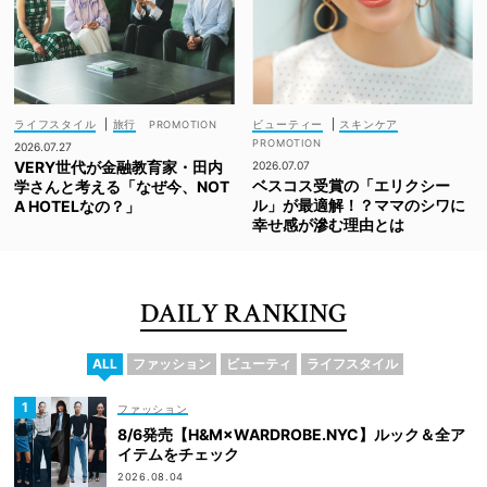
ライフスタイル
|
旅行
ビューティー
|
スキンケア
2026.07.27
VERY世代が金融教育家・田内
2026.07.07
ベスコス受賞の「エリクシー
学さんと考える「なぜ今、NOT
ル」が最適解！？ママのシワに
A HOTELなの？」
幸せ感が滲む理由とは
DAILY RANKING
ALL
ファッション
ビューティ
ライフスタイル
ファッション
8/6発売【H&M×WARDROBE.NYC】ルック＆全ア
イテムをチェック
2026.08.04