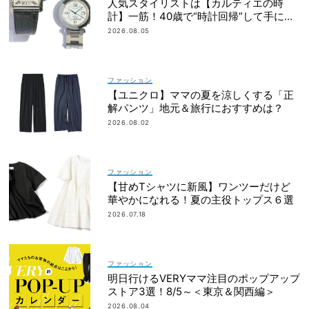
人気スタイリストは【カルティエの時
計】一筋！40歳で“時計回帰”して手に入
れた名品は？
2026.08.05
ファッション
【ユニクロ】ママの夏を涼しくする「正
解パンツ」地元＆旅行におすすめは？
2026.08.02
ファッション
【甘めTシャツに新風】ワンツーだけど
華やかになれる！夏の主役トップス６選
2026.07.18
ファッション
明日行けるVERYママ注目のポップアップ
ストア3選！8/5～＜東京＆関西編＞
2026.08.04