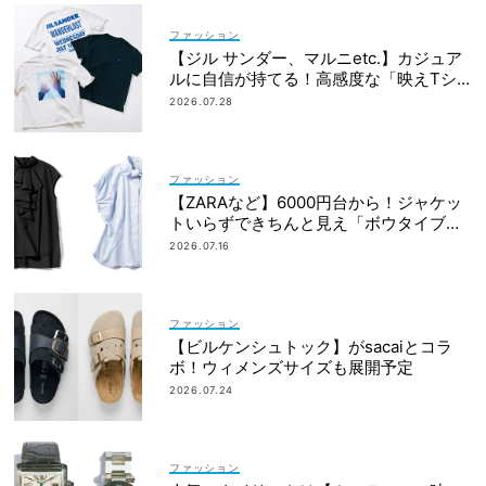
ファッション
【ジル サンダー、マルニetc.】カジュア
ルに自信が持てる！高感度な「映えTシ
ャツ」7選
2026.07.28
ファッション
【ZARAなど】6000円台から！ジャケッ
トいらずできちんと見え「ボウタイブラ
ウス」4選
2026.07.16
ファッション
【ビルケンシュトック】がsacaiとコラ
ボ！ウィメンズサイズも展開予定
2026.07.24
ファッション