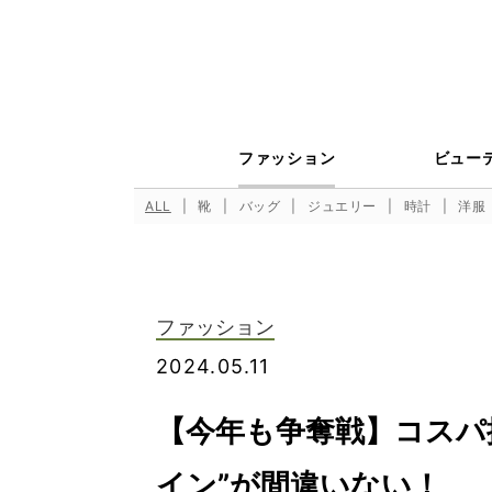
ファッション
ビュー
ALL
靴
バッグ
ジュエリー
時計
洋服
ファッション
2024.05.11
【今年も争奪戦】コスパ
イン”が間違いない！