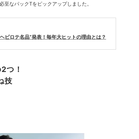
必至なパックTをピックアップしました。
夏のヘビロテ名品”発表！毎年大ヒットの理由とは？
2つ！
ね技
！