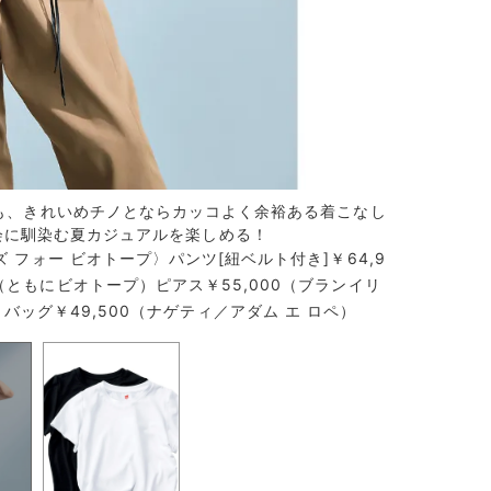
も、きれいめチノとならカッコよく余裕ある着こなし
Tシャツに一
会に馴染む夏カジュアルを楽しめる！
IOTOP別
ズ フォー ビオトープ〉パンツ[紐ベルト付き]￥64,9
（ともにビオトープ）ピアス￥55,000（ブランイリ
バッグ￥49,500（ナゲティ／アダム エ ロペ）