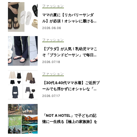
ファッション
ママの夏に【リカバリーサンダ
ル】が必須！オシャレに履ける最
旬7選
2026.06.06
ファッション
【プラダ】が人気！乳幼児ママこ
そ「ブランドビーサン」で毎日き
れいめカジュアルが叶う
2026.07.18
ファッション
【30代＆40代ママ水着】ご近所プ
ールでも浮かずにオシャレな「ラ
ッシュガード＆ショートパンツセ
2026.07.17
ット」6選！
「NOT A HOTEL」で子どもの記
憶に一生残る【極上の家族旅】を