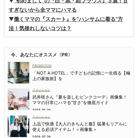
▼
“初めまして”の『白・黒・紺ブラウス』３選！甘
すぎないから全ママにハマる
▼
働くママの『スカート』を“ハンサムに着る”方
法！気後れしないコツは？
今、あなたにオススメ〈PR〉
「NOT A HOTEL」で子どもの記憶に一生残る【極
上の家族旅】を
ファッション
武井咲さん『夏を楽しむピンクコーデ』画像集！
ママの日常にハマる“甘さ”を徹底ガイド
2026.07.20
ファッション
上品で快適【大人のきちんと服】猛暑もリアルに
使える必須アイテム！＜画像集＞
2026.07.26