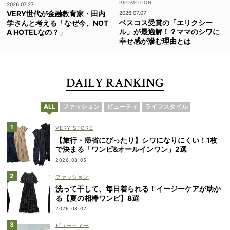
2026.07.27
VERY世代が金融教育家・田内
2026.07.07
ベスコス受賞の「エリクシー
学さんと考える「なぜ今、NOT
ル」が最適解！？ママのシワに
A HOTELなの？」
幸せ感が滲む理由とは
DAILY RANKING
ALL
ファッション
ビューティ
ライフスタイル
VERY STORE
【旅行・帰省にぴったり】シワになりにくい！1枚
で決まる「ワンピ&オールインワン」2選
2026.08.05
ファッション
洗って干して、毎日着られる！イージーケアが助か
る【夏の相棒ワンピ】8選
2026.08.02
ビューティー