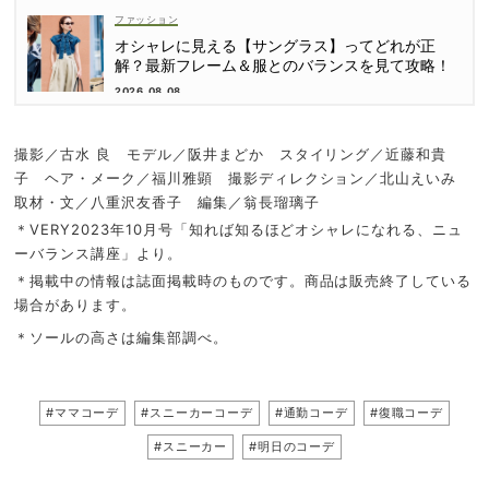
ファッション
オシャレに見える【サングラス】ってどれが正
解？最新フレーム＆服とのバランスを見て攻略！
2026.08.08
撮影／古水 良 モデル／阪井まどか スタイリング／近藤和貴
子 ヘア・メーク／福川雅顕 撮影ディレクション／北山えいみ
取材・文／八重沢友香子 編集／翁長瑠璃子
＊VERY2023年10月号「知れば知るほどオシャレになれる、ニュ
ーバランス講座」より。
＊掲載中の情報は誌面掲載時のものです。商品は販売終了している
場合があります。
＊ソールの高さは編集部調べ。
#ママコーデ
#スニーカーコーデ
#通勤コーデ
#復職コーデ
#スニーカー
#明日のコーデ