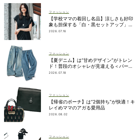
ファッション
【学校ママの着回し名品】涼しさも好印
象も担保する「白・黒セットアップ」決
定版
2026.07.16
ファッション
【夏デニム】は“甘めデザイン”がトレン
ド！普段のオシャレが見違える＜パー
ル、レースetc.＞
2026.07.18
ファッション
【帰省のポーチ】は“2個持ち”が快適！キ
レイめママのアガる愛用品
2026.08.02
ファッション