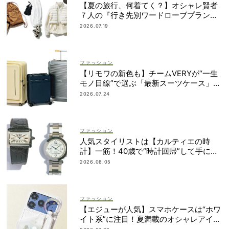
【夏の旅行、何着てく？】オシャレ賢者
７人の『行き先別ワードローブプラン』
大公開！
2026.07.19
ファッション
【リモワの新色も】チームVERYが“一生
モノ目線”で選ぶ「最新スーツケース」5
選！
2026.07.24
ファッション
人気スタイリストは【カルティエの時
計】一筋！40歳で“時計回帰”して手に入
れた名品は？
2026.08.05
ファッション
【エジューが人気】スマホケースは“ホワ
イト系”に注目！夏満載のオシャレアイテ
ム４選