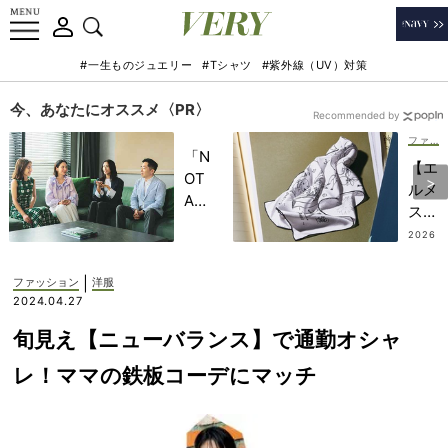
#一生ものジュエリー
#Tシャツ
#紫外線（UV）対策
今、あなたにオススメ〈PR〉
Recommended by
ファッション
「N
【エ
OT
ルメ
A
ス】
HO
10
2026
TEL
.08.0
万円
4
」で
の予
|
ファッション
洋服
子ど
算で
2024.04.27
もの
手に
記憶
旬見え【ニューバランス】で通勤オシャ
入る
に一
一生
レ！ママの鉄板コーデにマッチ
生残
も
る
の！
【極
「カ
上の