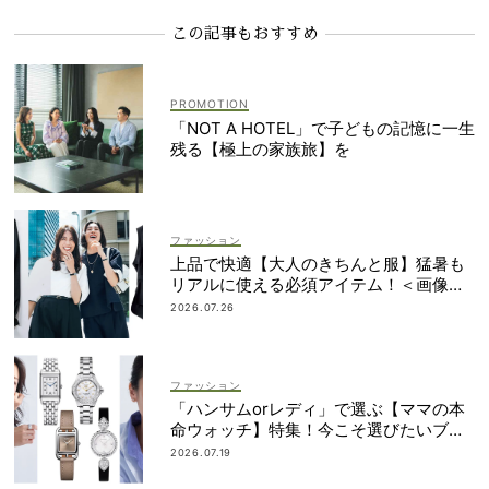
この記事もおすすめ
「NOT A HOTEL」で子どもの記憶に一生
残る【極上の家族旅】を
ファッション
上品で快適【大人のきちんと服】猛暑も
リアルに使える必須アイテム！＜画像集
＞
2026.07.26
ファッション
「ハンサムorレディ」で選ぶ【ママの本
命ウォッチ】特集！今こそ選びたいブラ
ンド19選
2026.07.19