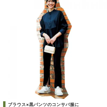
レ
家族
90
旅】
」は
を
薄着
の季
節こ
そ重
宝
ブラウス×黒パンツのコンサバ服に