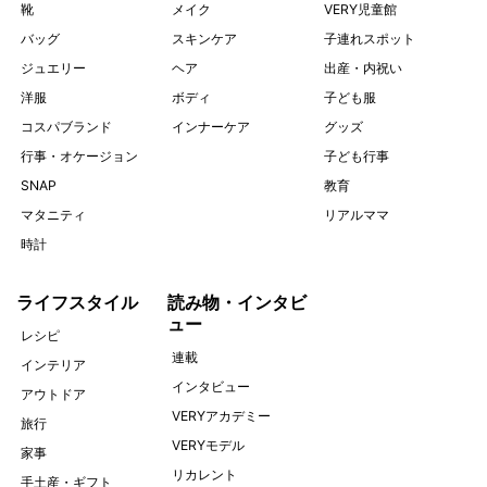
靴
メイク
VERY児童館
バッグ
スキンケア
子連れスポット
ジュエリー
ヘア
出産・内祝い
洋服
ボディ
子ども服
コスパブランド
インナーケア
グッズ
行事・オケージョン
子ども行事
SNAP
教育
マタニティ
リアルママ
時計
ライフスタイル
読み物・インタビ
ュー
レシピ
連載
インテリア
インタビュー
アウトドア
VERYアカデミー
旅行
VERYモデル
家事
リカレント
手土産・ギフト