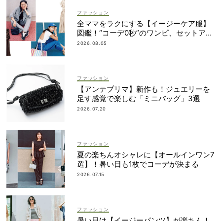
ファッション
全ママをラクにする【イージーケア服】
図鑑！“コーデ0秒”のワンピ、セットアッ
プetc.
2026.08.05
ファッション
【アンテプリマ】新作も！ジュエリーを
足す感覚で楽しむ「ミニバッグ」3選
2026.07.20
ファッション
夏の楽ちんオシャレに【オールインワン7
選】！暑い日も1枚でコーデが決まる
2026.07.15
ファッション
暑い日は【イージーパンツ】が楽ちん！