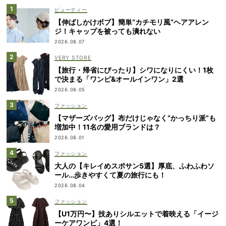
ビューティー
【伸ばしかけボブ】簡単“カチモリ風”ヘアアレン
ジ！キャップを被っても潰れない
2026.08.07
VERY STORE
【旅行・帰省にぴったり】シワになりにくい！1枚
で決まる「ワンピ&オールインワン」2選
2026.08.05
ファッション
【マザーズバッグ】布だけじゃなく“かっちり派”も
増加中！11名の愛用ブランドは？
2026.08.01
ファッション
大人の【キレイめスポサン5選】厚底、ふわふわソ
ール…歩きやすくて夏の旅行にも！
2026.08.04
ファッション
【U1万円〜】技ありシルエットで着映える「イージ
ーケアワンピ」4選！