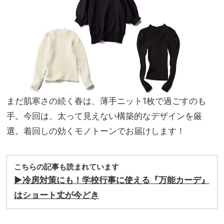
で洗
家族
えて
旅】
アイ
を
ロン
不要
が助
かる
まだ肌寒さの続く春は、薄手ニット1枚で過ごすのも
手。今回は、太って見えない構築的なデザインを厳
選。着回しの効くモノトーンでお届けします！
こちらの記事も読まれています
▶︎冷房対策にも！学校行事に使える『万能カーデ』
はショート丈が今どき