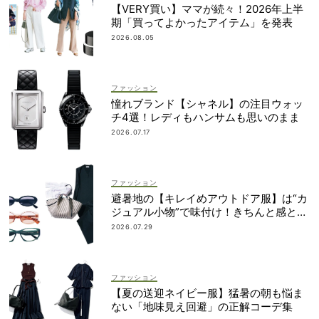
【VERY買い】ママが続々！2026年上半
期「買ってよかったアイテム」を発表
2026.08.05
ファッション
憧れブランド【シャネル】の注目ウォッ
チ4選！レディもハンサムも思いのまま
2026.07.17
ファッション
避暑地の【キレイめアウトドア服】は“カ
ジュアル小物”で味付け！きちんと感との
バランスに注目
2026.07.29
ファッション
【夏の送迎ネイビー服】猛暑の朝も悩ま
ない「地味見え回避」の正解コーデ集