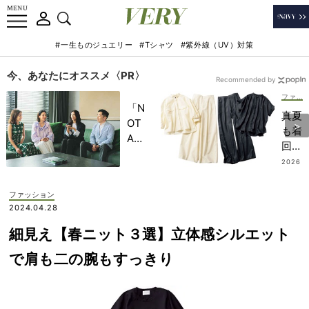
#一生ものジュエリー
#Tシャツ
#紫外線（UV）対策
今、あなたにオススメ〈PR〉
Recommended by
ファッション
「N
真夏
OT
も着
A
回せ
HO
る
2026
TEL
.07.2
『シ
8
」で
ャツ
ファッション
子ど
セッ
2024.04.28
もの
トア
記憶
細見え【春ニット３選】立体感シルエット
ッ
に一
プ』
で肩も二の腕もすっきり
生残
5
る
選！
【極
自宅
上の