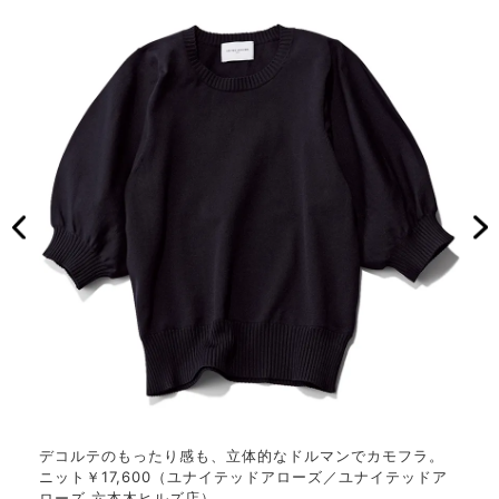
バスト
デコルテのもったり感も、立体的なドルマンでカモフラ。
肩タ
 ニ
ニット￥17,600（ユナイテッドアローズ／ユナイテッドア
着痩
ー ル
ローズ 六本木ヒルズ店）
ロッ