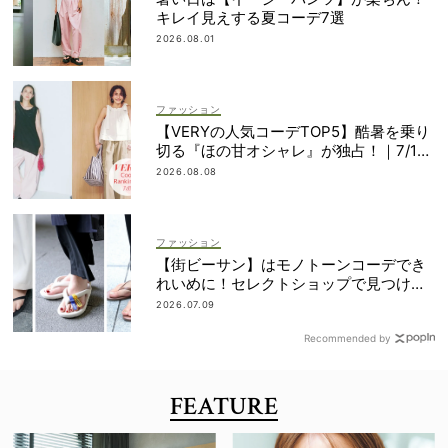
キレイ見えする夏コーデ7選
2026.08.01
ファッション
【VERYの人気コーデTOP5】酷暑を乗り
切る『ほの甘オシャレ』が独占！｜7/1
1〜20
2026.08.08
ファッション
【街ビーサン】はモノトーンコーデでき
れいめに！セレクトショップで見つける
ママ多数
2026.07.09
Recommended by
FEATURE