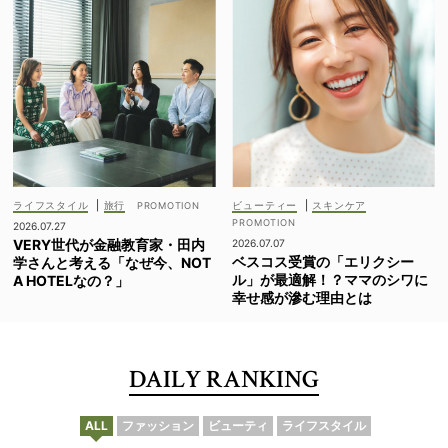
ライフスタイル
|
旅行
ビューティー
|
スキンケア
2026.07.27
VERY世代が金融教育家・田内
2026.07.07
ベスコス受賞の「エリクシー
学さんと考える「なぜ今、NOT
ル」が最適解！？ママのシワに
A HOTELなの？」
幸せ感が滲む理由とは
DAILY RANKING
ALL
ファッション
ビューティ
ライフスタイル