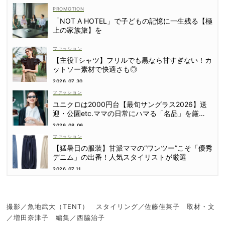
「NOT A HOTEL」で子どもの記憶に一生残る【極
上の家族旅】を
ファッション
【主役Tシャツ】フリルでも黒なら甘すぎない！カ
ットソー素材で快適さも◎
2026.07.30
ファッション
ユニクロは2000円台【最旬サングラス2026】送
迎・公園etc.ママの日常にハマる「名品」を厳
選！
2026.08.06
ファッション
【猛暑日の服装】甘派ママの“ワンツー”こそ「優秀
デニム」の出番！人気スタイリストが厳選
2026.07.11
撮影／魚地武大（TENT） スタイリング／佐藤佳菜子 取材・文
／増田奈津子 編集／西脇治子