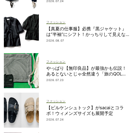
2026.07.24
ファッション
【真夏の仕事服】必携『黒ジャケット』
は“半袖”にシフト！かっちりして見えな
いデザインに注目
2026.08.07
ファッション
やっぱり【無印良品】が最強かも伝説！
あるとないとじゃ全然違う「旅のQOL爆
上げアイテム」
2026.07.23
ファッション
【ビルケンシュトック】がsacaiとコラ
ボ！ウィメンズサイズも展開予定
2026.07.24