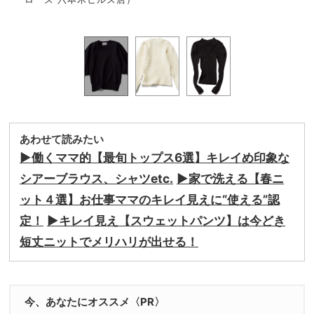
あわせて読みたい
▶︎働くママ的【最旬トップス6選】キレイめ印象な
シアーブラウス、シャツetc.
▶︎家で洗える【春ニ
ット４選】お仕事ママのキレイ見えに“使える”認
定！
▶︎キレイ見え【スウェットパンツ】は今どき
短丈ニットでメリハリが出せる！
今、あなたにオススメ〈PR〉