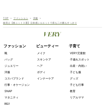
TOP
ファッション
洋服
細見え【春ニット３選】立体感シルエットで肩も二の腕もすっきり
ファッション
ビューティー
子育て
靴
メイク
VERY児童館
バッグ
スキンケア
子連れスポット
ジュエリー
ヘア
出産・内祝い
洋服
ボディ
子ども服
コスパブランド
インナーケア
グッズ
行事・オケージョン
子ども行事
SNAP
教育
マタニティ
リアルママ
時計