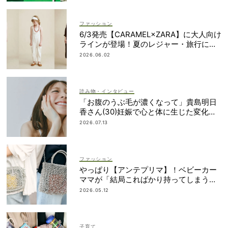
ファッション
6/3発売【CARAMEL×ZARA】に大人向け
ラインが登場！夏のレジャー・旅行にも
おすすめ
2026.06.02
読み物・インタビュー
「お腹のうぶ毛が濃くなって」貴島明日
香さん(30)妊娠で心と体に生じた変化も
「愛しいです」
2026.07.13
ファッション
やっぱり【アンテプリマ】！ベビーカー
ママが「結局こればかり持ってしまう」
納得の理由
2026.05.12
子育て