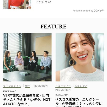
全部見せ
2026.07.07
Recommended by
FEATURE
ライフスタイル
|
旅行
ビューティー
|
スキンケア
2026.07.27
VERY世代が金融教育家・田内
2026.07.07
ベスコス受賞の「エリクシー
学さんと考える「なぜ今、NOT
ル」が最適解！？ママのシワに
A HOTELなの？」