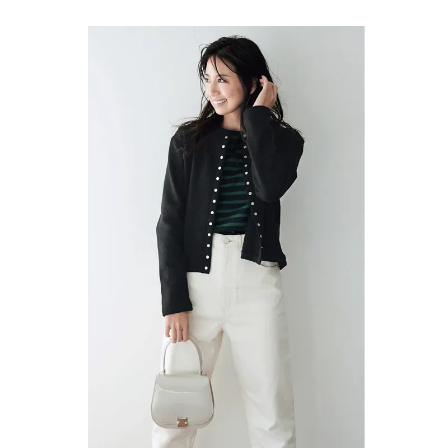
ガる
NO
愛用
T A
品
HO
TEL
な
の？
」