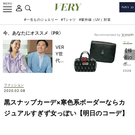
#一生ものジュエリー
#Tシャツ
#紫外線（UV）対策
今、あなたにオススメ〈PR〉
Recommended by
ファッション
VER
【帰
Y世
省の
代が
ポー
金融
チ】
2026
教育
.08.0
は“2
2
家・
個持
ファッション
田内
ち”
2020.02.08
学さ
が快
んと
黒スナップカーデ×寒色系ボーダーならカ
適！
考え
キレ
ジュアルすぎず女っぽい【明日のコーデ】
る
イめ
「な
ママ
ぜ
のア
今、