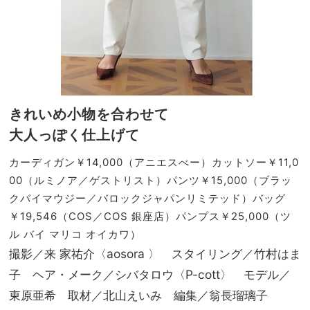
きれいめ小物を合わせて
大人っぽく仕上げて
カーディガン￥14,000（アニエスべー）カットソー￥11,0
00（ルミノア／ゲストリスト）パンツ￥15,000（ブラッ
クバイマウジー／バロックジャパンリミテッド）バッグ
￥19,546（COS／COS 銀座店）パンプス￥25,000（ツ
ル バイ マリコ オイカワ）
撮影／来 家祐介〈aosora 〉 スタイリング／竹村はま
子 ヘア・メーク／シバタロウ〈P-cott〉 モデル／
東原亜希 取材／北山えいみ 編集／翁長瑠璃子