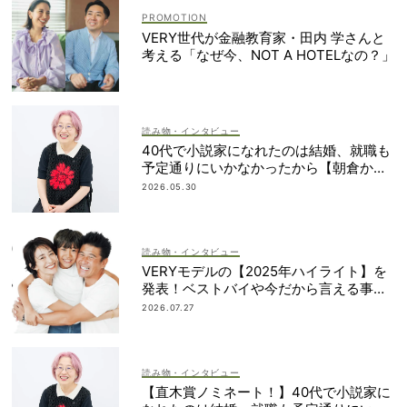
VERY世代が金融教育家・田内 学さんと
考える「なぜ今、NOT A HOTELなの？」
読み物・インタビュー
40代で小説家になれたのは結婚、就職も
予定通りにいかなかったから【朝倉かす
みさん】
2026.05.30
読み物・インタビュー
VERYモデルの【2025年ハイライト】を
発表！ベストバイや今だから言える事件
簿も大公開
2026.07.27
読み物・インタビュー
【直木賞ノミネート！】40代で小説家に