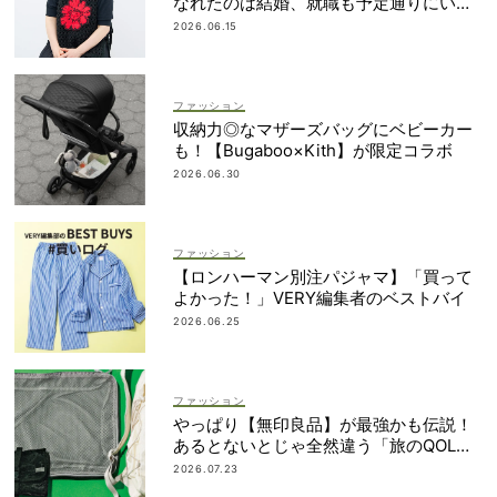
なれたのは結婚、就職も予定通りにいか
なかったから｜朝倉かすみさん
2026.06.15
ファッション
収納力◎なマザーズバッグにベビーカー
も！【Bugaboo×Kith】が限定コラボ
2026.06.30
ファッション
【ロンハーマン別注パジャマ】「買って
よかった！」VERY編集者のベストバイ
2026.06.25
ファッション
やっぱり【無印良品】が最強かも伝説！
あるとないとじゃ全然違う「旅のQOL爆
上げアイテム」
2026.07.23