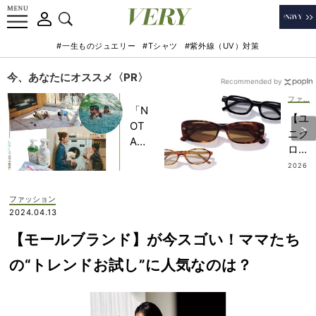
#一生ものジュエリー
#Tシャツ
#紫外線（UV）対策
今、あなたにオススメ〈PR〉
Recommended by
ファッション
「N
【ユ
OT
ニク
A
ロは
HO
300
2026
TEL
.07.3
0円
1
」で
以
ファッション
子ど
下】
2024.04.13
もの
オシ
記憶
【モールブランド】が今スゴい！ママたち
ャレ
に一
強化
の“トレンドお試し”に人気なのは？
生残
に効
る
く
【極
『洒
上の