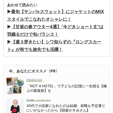
あわせて読みたい
▶︎
最旬【サンバ×スウェット】にジャケットのMIX
スタイルでこなれたオシャレに！
▶
【甘派の春アウター4選】“今どきショート丈”は
羽織るだけで旬バランス！
▶
【週３穿きたい】シワ知らずの『ロングスカー
ト』が街でも旅先でも活躍！
今、あなたにオススメ〈PR〉
「NOT A HOTEL」で子どもの記憶に一生残る【極
上の家族旅】を
読み物・インタビュー
40代で小説家になれたのは結婚、就職も予定通り
にいかなかったから【朝倉かすみさん】