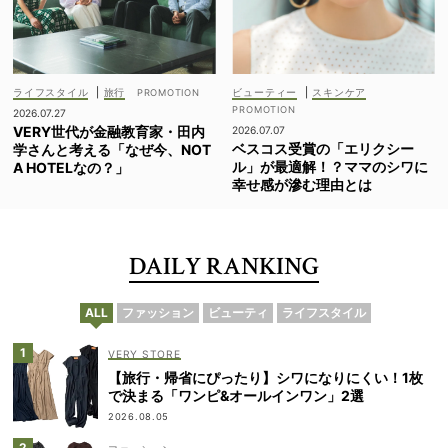
ライフスタイル
|
旅行
ビューティー
|
スキンケア
2026.07.27
VERY世代が金融教育家・田内
2026.07.07
ベスコス受賞の「エリクシー
学さんと考える「なぜ今、NOT
ル」が最適解！？ママのシワに
A HOTELなの？」
幸せ感が滲む理由とは
DAILY RANKING
ALL
ファッション
ビューティ
ライフスタイル
VERY STORE
【旅行・帰省にぴったり】シワになりにくい！1枚
で決まる「ワンピ&オールインワン」2選
2026.08.05