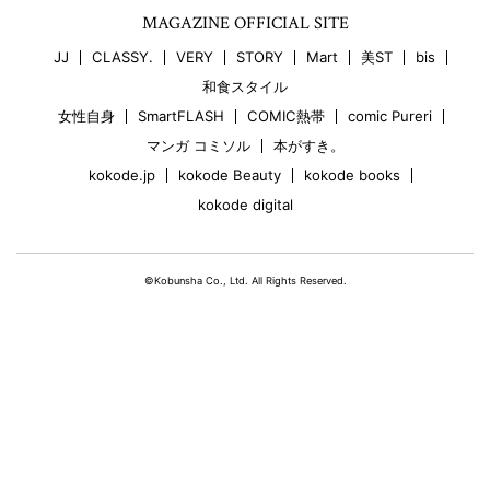
MAGAZINE OFFICIAL SITE
JJ
CLASSY.
VERY
STORY
Mart
美ST
bis
和食スタイル
女性自身
SmartFLASH
COMIC熱帯
comic Pureri
マンガ コミソル
本がすき。
kokode.jp
kokode Beauty
kokode books
kokode digital
©Kobunsha Co., Ltd. All Rights Reserved.