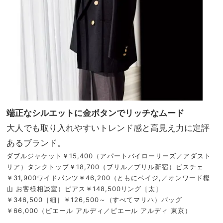
端正なシルエットに金ボタンでリッチなムード
大人でも取り入れやすいトレンド感と高見え力に定評
あるブランド。
ダブルジャケット￥15,400（アパートバイローリーズ／アダスト
リア）タンクトップ￥18,700（ブリル／ブリル新宿）ビスチェ
￥31,900ワイドパンツ￥46,200（ともにベイジ,／オンワード樫
山 お客様相談室）ピアス￥148,500リング［太］
￥346,500［細］￥126,500～（すべてマリハ）バッグ
￥66,000（ピエール アルディ／ピエール アルディ 東京）