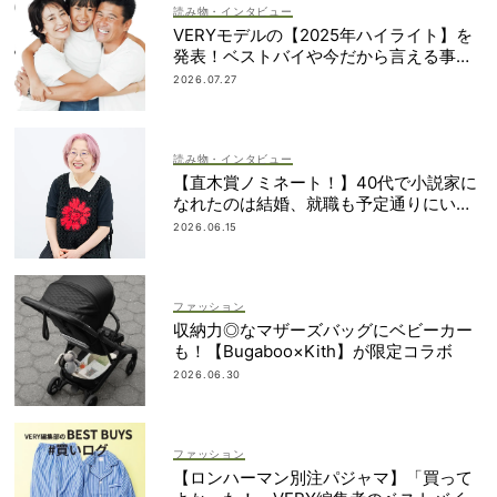
読み物・インタビュー
VERYモデルの【2025年ハイライト】を
発表！ベストバイや今だから言える事件
簿も大公開
2026.07.27
読み物・インタビュー
【直木賞ノミネート！】40代で小説家に
なれたのは結婚、就職も予定通りにいか
なかったから｜朝倉かすみさん
2026.06.15
ファッション
収納力◎なマザーズバッグにベビーカー
も！【Bugaboo×Kith】が限定コラボ
2026.06.30
ファッション
【ロンハーマン別注パジャマ】「買って