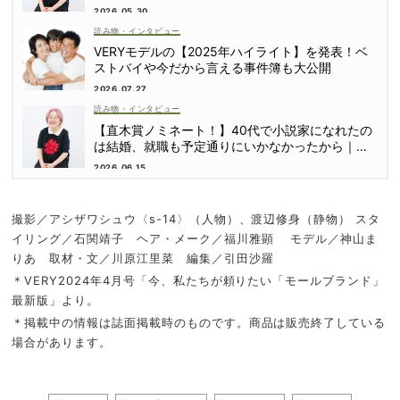
2026.05.30
読み物・インタビュー
VERYモデルの【2025年ハイライト】を発表！ベ
ストバイや今だから言える事件簿も大公開
2026.07.27
読み物・インタビュー
【直木賞ノミネート！】40代で小説家になれたの
は結婚、就職も予定通りにいかなかったから｜朝
倉かすみさん
2026.06.15
撮影／アシザワシュウ〈s-14〉（人物）、渡辺修身（静物） スタ
イリング／石関靖子 ヘア・メーク／福川雅顕 モデル／神山ま
りあ 取材・文／川原江里菜 編集／引田沙羅
＊VERY2024年4月号「今、私たちが頼りたい「モールブランド」
最新版」より。
＊掲載中の情報は誌面掲載時のものです。商品は販売終了している
場合があります。