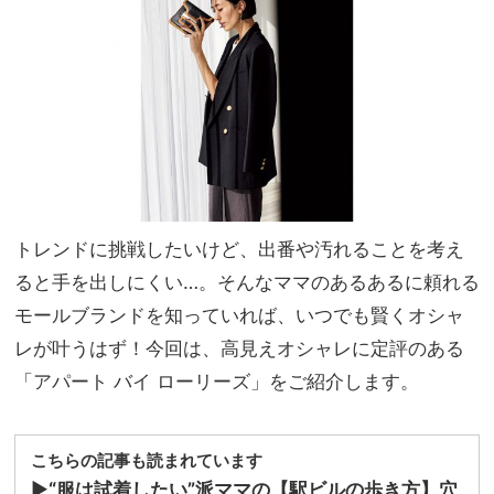
落顔
家族
サン
旅】
グラ
を
ス』
は“
ナロ
ーフ
ォル
ム”
が最
トレンドに挑戦したいけど、出番や汚れることを考え
旬！
ると手を出しにくい…。そんなママのあるあるに頼れる
モールブランドを知っていれば、いつでも賢くオシャ
レが叶うはず！今回は、高見えオシャレに定評のある
「アパート バイ ローリーズ」をご紹介します。
こちらの記事も読まれています
▶︎
“服は試着したい”派ママの【駅ビルの歩き方】穴