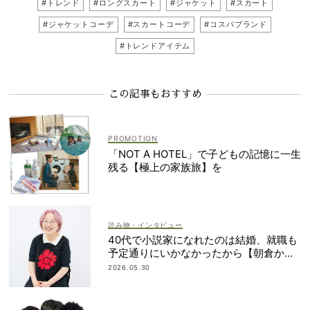
#トレンド
#ロングスカート
#ジャケット
#スカート
#ジャケットコーデ
#スカートコーデ
#コスパブランド
#トレンドアイテム
この記事もおすすめ
「NOT A HOTEL」で子どもの記憶に一生
残る【極上の家族旅】を
読み物・インタビュー
40代で小説家になれたのは結婚、就職も
予定通りにいかなかったから【朝倉かす
みさん】
2026.05.30