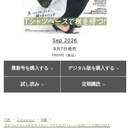
Sep 2026
8月7日発売
1000円（税込）
最新号を購入する
デジタル版を購入する
試し読み
定期購読
TOP
ファッション
洋服
【モールブランド】が今スゴい！ママたちの“トレンドお試し”に人気なのは？