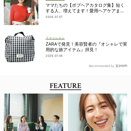
ママたちの【ボブヘアカタログ集】短く
する人、増えてます！愛用ヘアケアまで
全部見せ
2026.07.07
ファッション
ZARAで発見！美容賢者の『オシャレで実
用的な旅アイテム』拝見！
2026.07.05
Recommended by
FEATURE