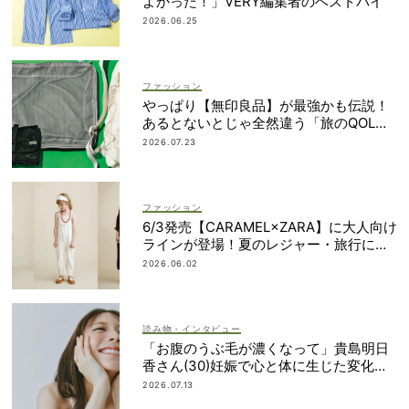
よかった！」VERY編集者のベストバイ
2026.06.25
ファッション
やっぱり【無印良品】が最強かも伝説！
あるとないとじゃ全然違う「旅のQOL爆
上げアイテム」
2026.07.23
ファッション
6/3発売【CARAMEL×ZARA】に大人向け
ラインが登場！夏のレジャー・旅行にも
おすすめ
2026.06.02
読み物・インタビュー
「お腹のうぶ毛が濃くなって」貴島明日
香さん(30)妊娠で心と体に生じた変化も
「愛しいです」
2026.07.13