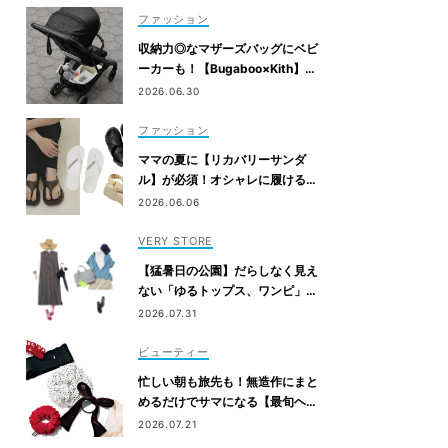
ファッション
収納力◎なマザーズバッグにベビ
ーカーも！【Bugaboo×Kith】が
限定コラボ
2026.06.30
ファッション
ママの夏に【リカバリーサンダ
ル】が必須！オシャレに履ける最
旬7選
2026.06.06
VERY STORE
【猛暑日の公園】だらしなく見え
ない「ゆるトップス、ワンピ」コ
ーデ
2026.07.31
ビューティー
忙しい朝も旅先も！無造作にまと
めるだけでサマになる【最旬ヘア
アクセ】6選
2026.07.21