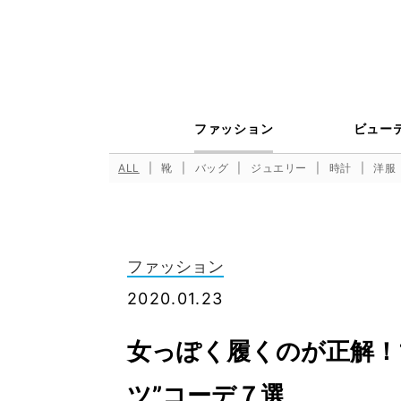
ファッション
ビュー
ALL
靴
バッグ
ジュエリー
時計
洋服
ファッション
2020.01.23
女っぽく履くのが正解！
ツ”コーデ７選