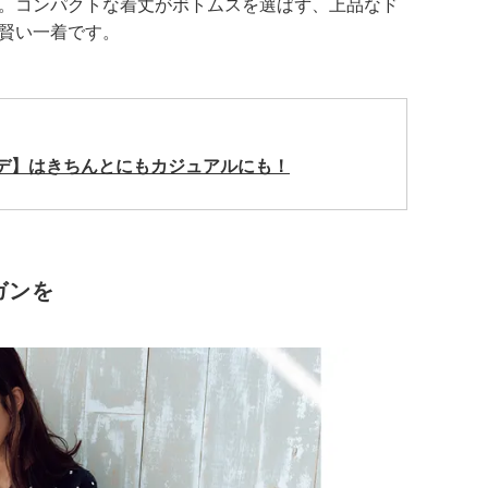
。コンパクトな着丈がボトムスを選ばず、上品なド
賢い一着です。
デ】はきちんとにもカジュアルにも！
ガンを
！