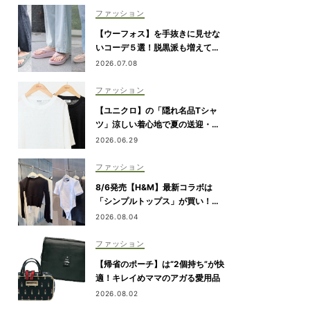
ファッション
【ウーフォス】を手抜きに見せな
いコーデ５選！脱黒派も増えてま
す
2026.07.08
ファッション
【ユニクロ】の「隠れ名品Tシャ
ツ」涼しい着心地で夏の送迎・公
園にぴったり！
2026.06.29
ファッション
8/6発売【H&M】最新コラボは
「シンプルトップス」が買い！黒
パンツ合わせも即サマ見え
2026.08.04
ファッション
【帰省のポーチ】は“2個持ち”が快
適！キレイめママのアガる愛用品
2026.08.02