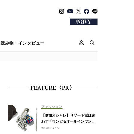
読み物・インタビュー
FEATURE〈PR〉
ファッション
【夏旅オシャレ】リゾート派は迷
わず「ワンピ＆オールインワン」
を新調！
2026.07.15