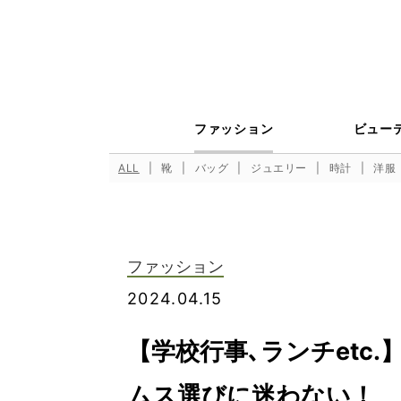
ファッション
ビュー
ALL
靴
バッグ
ジュエリー
時計
洋服
ファッション
2024.04.15
【学校行事､ランチetc
ムス選びに迷わない！