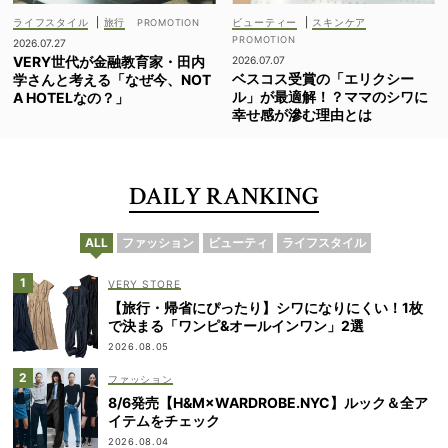
ライフスタイル
|
旅行
ビューティー
|
スキンケア
2026.07.27
VERY世代が金融教育家・田内
2026.07.07
ベスコス受賞の「エリクシー
学さんと考える「なぜ今、NOT
ル」が最適解！？ママのシワに
A HOTELなの？」
幸せ感が滲む理由とは
DAILY RANKING
ALL
ファッション
ビューティ
ライフスタイル
VERY STORE
【旅行・帰省にぴったり】シワになりにくい！1枚
で決まる「ワンピ&オールインワン」2選
2026.08.05
ファッション
8/6発売【H&M×WARDROBE.NYC】ルック＆全ア
イテムをチェック
2026.08.04