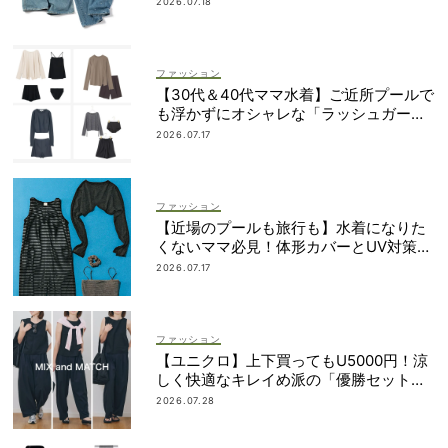
2026.07.18
ファッション
【30代＆40代ママ水着】ご近所プールで
も浮かずにオシャレな「ラッシュガード
＆ショートパンツセット」6選！
2026.07.17
ファッション
【近場のプールも旅行も】水着になりた
くないママ必見！体形カバーとUV対策を
両立するマルチウェア速報
2026.07.17
ファッション
【ユニクロ】上下買ってもU5000円！涼
しく快適なキレイめ派の「優勝セット」
は着回し力も
2026.07.28