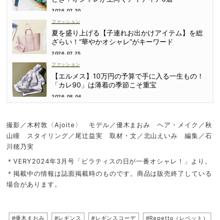
2026.07.20
ファッション
夏を盛り上げる【子連れお出かけアイテム】を総
ざらい！“華やかオシャレ”がキーワード
2026.07.25
ファッション
【エルメス】10万円の予算で手に入る一生もの！
「カレ90」は薄着の季節こそ重宝
2026.08.04
撮影／木村敦〈Ajoite〉 モデル／優木まおみ ヘア・メイク／秋
山瞳 スタイリング／尾辻益実 取材・文／北山えいみ 編集／石
川穂乃実
＊VERY2024年3月号「ピラティスの日が一番オシャレ！」より。
＊掲載中の情報は誌面掲載時のものです。商品は販売終了している
場合があります。
#優木まおみ
#レギンス
#レギンスコーデ
#Repetto（レペット）