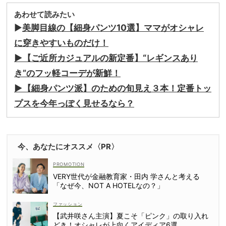
あわせて読みたい
▶︎
美脚目線の【細身パンツ10選】ママがオシャレ
に穿きやすいものだけ！
▶︎【ご近所カジュアルの新定番】“レギンスあり
き”のフッ軽コーデが新鮮！
▶︎【細身パンツ派】のための旬見え３本！定番トッ
プスを今年っぽく見せるなら？
今、あなたにオススメ〈PR〉
VERY世代が金融教育家・田内 学さんと考える
「なぜ今、NOT A HOTELなの？」
ファッション
【武井咲さん主演】夏こそ「ピンク」の取り入れ
どき！オシャレが上向くアイディア6選