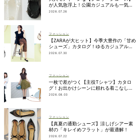
が人気急浮上！公園カジュアルも一気に
華やぐ
2026.07.26
ファッション
【ZARAが大ヒット】今季大豊作の「甘め
シューズ」カタログ！ゆるカジュアルの
鮮度アップに◎
2026.07.30
ファッション
一枚で差がつく【主役Tシャツ】カタロ
グ！お出かけシーンに頼れる着こなし実
例も
2026.08.03
ファッション
【真夏の通勤シューズ】涼しげシアー素
材の「キレイめフラット」が最適解！
2026.07.22