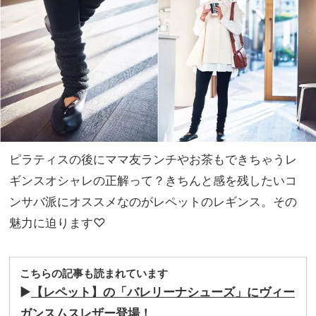
【U
NO
Vス
T A
カー
HO
フ】
TEL
4選
な
の？
」
ピラティスの後にママ友ランチやお茶もできちゃうレ
ギンスオシャレの正解って？きちんと感を残したいコ
ンサバ派にオススメなのがレペットのレギンス。その
魅力に迫ります♡
こちらの記事も読まれています
▶︎
【レペット】の「バレリーナシューズ」にヴィー
ガンスムスレザー登場！