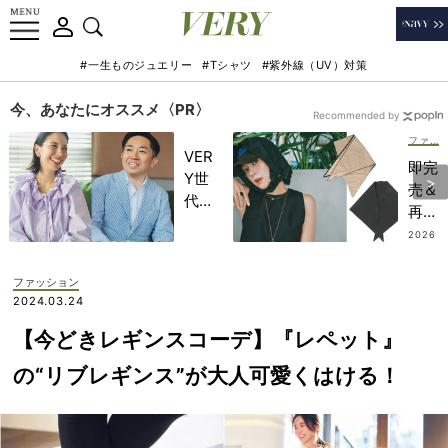
#一生ものジュエリー
#Tシャツ
#紫外線（UV）対策
今、あなたにオススメ〈PR〉
Recommended by
ファッション
VER
即完
Y世
売＆
代が
再入
金融
荷ア
2026
教育
.07.14
イテ
家・
ム
ファッション
田内
も！
2024.03.24
学さ
日傘
んと
【今どきレギンスコーデ】『レペット』
NG
考え
の場
の“リブレギンス”が大人可愛くはける！
る
所に
「な
も使
ぜ
える
今、