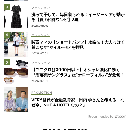
ファッション
洗って干して、毎日着られる！イージーケアが助か
る【夏の相棒ワンピ】8選
2026.08.02
ファッション
関西ママの【ショートパンツ】攻略法！大人っぽく
着こなす“マイルール”を拝見
2026.07.31
ファッション
【ユニクロは3000円以下】オシャレ強化に効く
『洒落顔サングラス』は“ナローフォルム”が最旬！
2026.07.31
VERY世代が金融教育家・田内 学さんと考える「な
ぜ今、NOT A HOTELなの？」
Recommended by