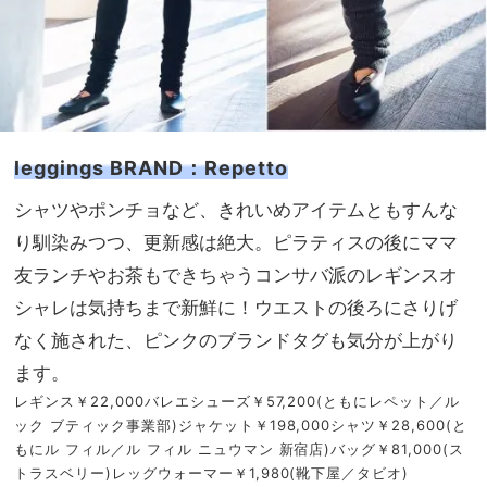
leggings BRAND：Repetto
シャツやポンチョなど、きれいめアイテムともすんな
り馴染みつつ、更新感は絶大。ピラティスの後にママ
友ランチやお茶もできちゃうコンサバ派のレギンスオ
シャレは気持ちまで新鮮に！ウエストの後ろにさりげ
なく施された、ピンクのブランドタグも気分が上がり
ます。
レギンス￥22,000バレエシューズ￥57,200(ともにレペット／ル
ック ブティック事業部)ジャケット￥198,000シャツ￥28,600(と
もにル フィル／ル フィル ニュウマン 新宿店)バッグ￥81,000(ス
トラスベリー)レッグウォーマー￥1,980(靴下屋／タビオ)