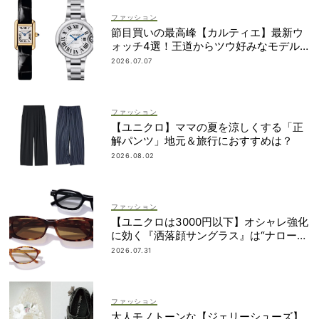
ファッション
節目買いの最高峰【カルティエ】最新ウ
ォッチ4選！王道からツウ好みなモデル
まで
2026.07.07
ファッション
【ユニクロ】ママの夏を涼しくする「正
解パンツ」地元＆旅行におすすめは？
2026.08.02
ファッション
【ユニクロは3000円以下】オシャレ強化
に効く『洒落顔サングラス』は“ナローフ
ォルム”が最旬！
2026.07.31
ファッション
大人モノトーンな【ジェリーシューズ】