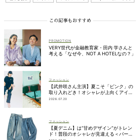
この記事もおすすめ
VERY世代が金融教育家・田内 学さんと
考える「なぜ今、NOT A HOTELなの？」
ファッション
【武井咲さん主演】夏こそ「ピンク」の
取り入れどき！オシャレが上向くアイデ
ィア6選
2026.07.20
ファッション
【夏デニム】は“甘めデザイン”がトレン
ド！普段のオシャレが見違える＜パー
ル、レースetc.＞