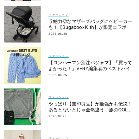
ファッション
収納力◎なマザーズバッグにベビーカー
も！【Bugaboo×Kith】が限定コラボ
2026.06.30
ファッション
【ロンハーマン別注パジャマ】「買って
よかった！」VERY編集者のベストバイ
2026.06.25
ファッション
やっぱり【無印良品】が最強かも伝説！
あるとないとじゃ全然違う「旅のQOL爆
上げアイテム」
2026.07.23
ファッション