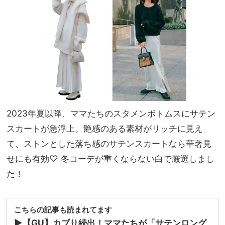
派も
NO
増え
T A
てま
HO
す
TEL
な
の？
」
2023年夏以降、ママたちのスタメンボトムスにサテン
スカートが急浮上。艶感のある素材がリッチに見え
て、ストンとした落ち感のサテンスカートなら華奢見
せにも有効♡ 冬コーデが重くならない白で厳選しまし
た！
こちらの記事も読まれてます
▶︎【GU】カブり続出！ママたちが「サテンロング