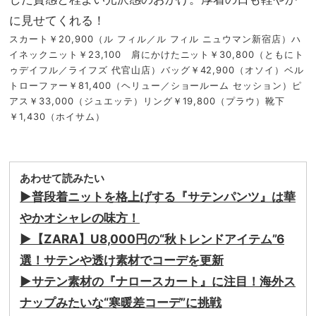
に見せてくれる！
スカート￥20,900（ル フィル／ル フィル ニュウマン新宿店）ハ
イネックニット￥23,100 肩にかけたニット￥30,800（ともにト
ゥデイフル／ライフズ 代官山店）バッグ￥42,900（オソイ）ベル
トローファー￥81,400（ヘリュー／ショールーム セッション）ピ
アス￥33,000（ジュエッテ）リング￥19,800（プラウ）靴下
￥1,430（ホイサム）
あわせて読みたい
▶︎普段着ニットを格上げする『サテンパンツ』は華
やかオシャレの味方！
▶︎【ZARA】U8,000円の“秋トレンドアイテム”6
選！サテンや透け素材でコーデを更新
▶︎サテン素材の『ナロースカート』に注目！海外ス
ナップみたいな“寒暖差コーデ”に挑戦