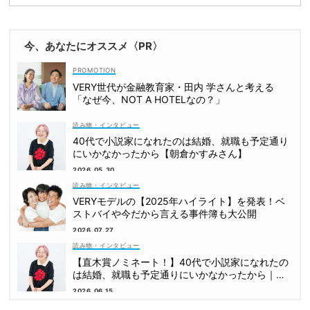
今、あなたにオススメ〈PR〉
VERY世代が金融教育家・田内 学さんと考える
「なぜ今、NOT A HOTELなの？」
読み物・インタビュー
40代で小説家になれたのは結婚、就職も予定通り
にいかなかったから【朝倉かすみさん】
2026.05.30
読み物・インタビュー
VERYモデルの【2025年ハイライト】を発表！ベ
ストバイや今だから言える事件簿も大公開
2026.07.27
読み物・インタビュー
【直木賞ノミネート！】40代で小説家になれたの
は結婚、就職も予定通りにいかなかったから｜朝
倉かすみさん
2026.06.15