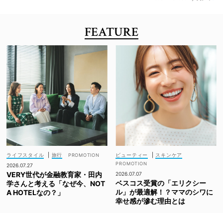
FEATURE
ライフスタイル
|
旅行
ビューティー
|
スキンケア
2026.07.27
VERY世代が金融教育家・田内
2026.07.07
ベスコス受賞の「エリクシー
学さんと考える「なぜ今、NOT
ル」が最適解！？ママのシワに
A HOTELなの？」
幸せ感が滲む理由とは