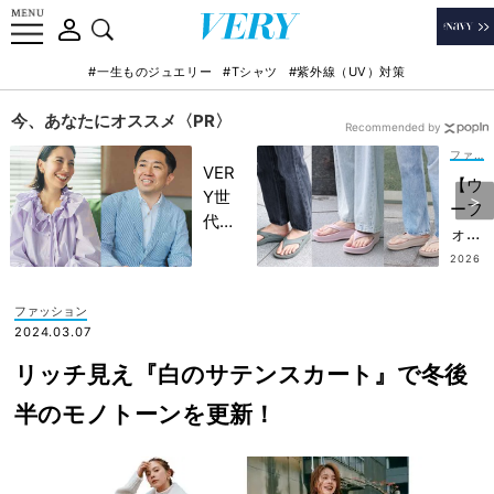
#一生ものジュエリー
#Tシャツ
#紫外線（UV）対策
今、あなたにオススメ〈PR〉
Recommended by
ファッション
VER
【ウ
Y世
ーフ
代が
ォ
金融
ス】
2026
教育
.07.0
を手
8
家・
抜き
ファッション
田内
に見
2024.03.07
学さ
せな
んと
リッチ見え『白のサテンスカート』で冬後
いコ
考え
ーデ
半のモノトーンを更新！
る
５
「な
選！
ぜ
脱黒
今、