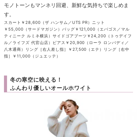
モノトーンもマンネリ回避、新鮮な気持ちで楽しめま
す。
スカート￥28,600（ザ ハンサム／UTS PR）ニット
￥55,000（サードマガジン）バッグ￥121,000（エバゴス／マル
ティニーク ルミネ横浜）サイドゴアブーツ￥24,200（トゥデイフ
ル／ライフズ 代官山店）ピアス￥20,900（ローラ ロンバディ／
八木通商）リング［右人差し指］￥27,500（エテ）リング［右中
指］￥11,000（ジュエッテ）
冬の寒空に映える！
ふんわり優しいオールホワイト