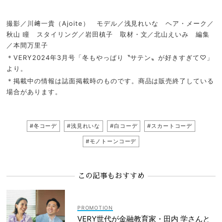
撮影／川﨑一貴（Ajoite） モデル／浅見れいな ヘア・メーク／
秋山 瞳 スタイリング／岩田槙子 取材・文／北山えいみ 編集
／本間万里子
＊VERY2024年3月号「冬もやっぱり〝サテン〟が好きすぎて♡」
より。
＊掲載中の情報は誌面掲載時のものです。商品は販売終了している
場合があります。
#冬コーデ
#浅見れいな
#白コーデ
#スカートコーデ
#モノトーンコーデ
この記事もおすすめ
VERY世代が金融教育家・田内 学さんと