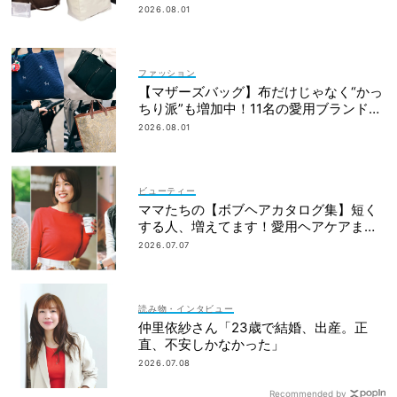
2026.08.01
ファッション
【マザーズバッグ】布だけじゃなく“かっ
ちり派”も増加中！11名の愛用ブランド
は？
2026.08.01
ビューティー
ママたちの【ボブヘアカタログ集】短く
する人、増えてます！愛用ヘアケアまで
全部見せ
2026.07.07
読み物・インタビュー
仲里依紗さん「23歳で結婚、出産。正
直、不安しかなかった」
2026.07.08
Recommended by