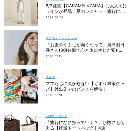
6/3発売【CARAMEL×ZARA】に大人向け
ラインが登場！夏のレジャー・旅行にも
おすすめ
2026.06.02
読み物・インタビュー
「お腹のうぶ毛が濃くなって」貴島明日
香さん(30)妊娠で心と体に生じた変化も
「愛しいです」
2026.07.13
子育て
ママたちに欠かせない【ぐずり対策グッ
ズ】外出先でのピンチを解決！
2026.07.31
VERY STORE
「旅行になに持っていく？」水際にも使
える【軽量トートバッグ】4選