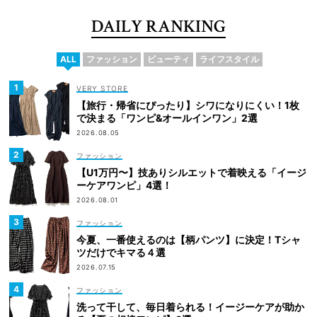
DAILY RANKING
ALL
ファッション
ビューティ
ライフスタイル
VERY STORE
【旅行・帰省にぴったり】シワになりにくい！1枚
で決まる「ワンピ&オールインワン」2選
2026.08.05
ファッション
【U1万円〜】技ありシルエットで着映える「イージ
ーケアワンピ」4選！
2026.08.01
ファッション
今夏、一番使えるのは【柄パンツ】に決定！Tシャ
ツだけでキマる４選
2026.07.15
ファッション
洗って干して、毎日着られる！イージーケアが助か