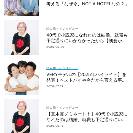
考える「なぜ今、NOT A HOTELなの？」
読み物・インタビュー
40代で小説家になれたのは結婚、就職も
予定通りにいかなかったから【朝倉かす
みさん】
2026.05.30
読み物・インタビュー
VERYモデルの【2025年ハイライト】を
発表！ベストバイや今だから言える事件
簿も大公開
2026.07.27
読み物・インタビュー
【直木賞ノミネート！】40代で小説家に
なれたのは結婚、就職も予定通りにいか
なかったから｜朝倉かすみさん
2026.06.15