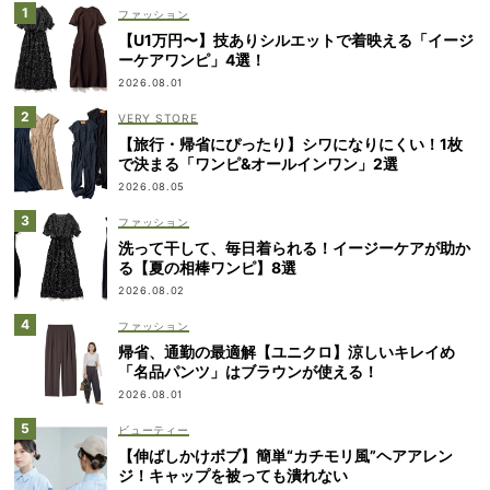
ファッション
【U1万円〜】技ありシルエットで着映える「イージ
ーケアワンピ」4選！
2026.08.01
VERY STORE
【旅行・帰省にぴったり】シワになりにくい！1枚
で決まる「ワンピ&オールインワン」2選
2026.08.05
ファッション
洗って干して、毎日着られる！イージーケアが助か
る【夏の相棒ワンピ】8選
2026.08.02
ファッション
帰省、通勤の最適解【ユニクロ】涼しいキレイめ
「名品パンツ」はブラウンが使える！
2026.08.01
ビューティー
【伸ばしかけボブ】簡単“カチモリ風”ヘアアレン
ジ！キャップを被っても潰れない