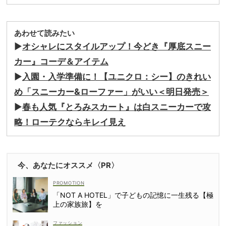
あわせて読みたい
▶
オシャレにスタイルアップ！今どき『厚底スニー
カー』コーデ＆アイテム
▶
入園・入学準備に！【ユニクロ：シー】のきれい
め「スニーカー&ローファー」がいい＜明日発売＞
▶
春も人気『とろみスカート』は白スニーカーで攻
略！ローテクならキレイ見え
今、あなたにオススメ〈PR〉
「NOT A HOTEL」で子どもの記憶に一生残る【極
上の家族旅】を
ファッション