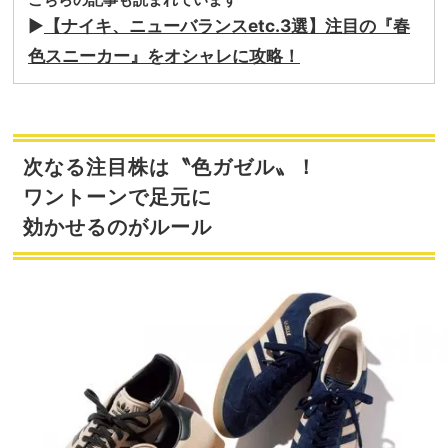
▶
【ナイキ、ニューバランスetc.3選】注目の『春
色スニーカー』をオシャレに攻略！
次なる注目株は〝色ガゼル〟！
ワントーンで足元に
効かせるのがルール