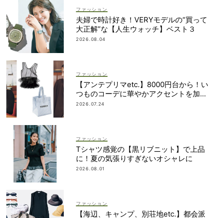
ファッション
夫婦で時計好き！VERYモデルの“買って
大正解”な【人生ウォッチ】ベスト３
2026.08.04
ファッション
【アンテプリマetc.】8000円台から！い
つものコーデに華やかアクセントを加え
る「甘ちびバッグ」9選
2026.07.24
ファッション
Tシャツ感覚の【黒リブニット】で上品
に！夏の気張りすぎないオシャレに
2026.08.01
ファッション
【海辺、キャンプ、別荘地etc.】都会派