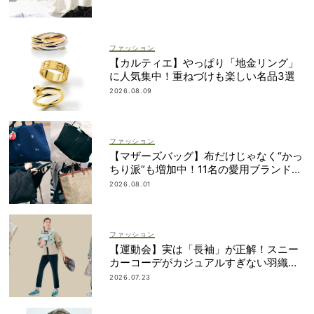
ファッション
【カルティエ】やっぱり「地金リング」
に人気集中！重ねづけも楽しい名品3選
2026.08.09
ファッション
【マザーズバッグ】布だけじゃなく“かっ
ちり派”も増加中！11名の愛用ブランド
は？
2026.08.01
ファッション
【運動会】実は「長袖」が正解！スニー
カーコーデがカジュアルすぎない羽織り
アイデア
2026.07.23