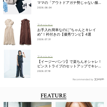
ママの「アウトドアガチ勢じゃない服と
小物」集めました！
2026.08.04
ファッション
お手入れ簡単なのに“ちゃんとキレイ
め”！衿付きの【優秀ワンピ】4選
2026.07.31
ファッション
【イージーパンツ】で楽ちんオシャレ！
ピンストライプのセットアップでキレイ
め
2026.07.19
Recommended by
FEATURE