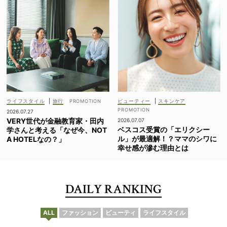
ライフスタイル
|
旅行
ビューティー
|
スキンケア
2026.07.27
VERY世代が金融教育家・田内
2026.07.07
ベスコス受賞の「エリクシー
学さんと考える「なぜ今、NOT
ル」が最適解！？ママのシワに
A HOTELなの？」
幸せ感が滲む理由とは
DAILY RANKING
ALL
ファッション
ビューティ
ライフスタイル