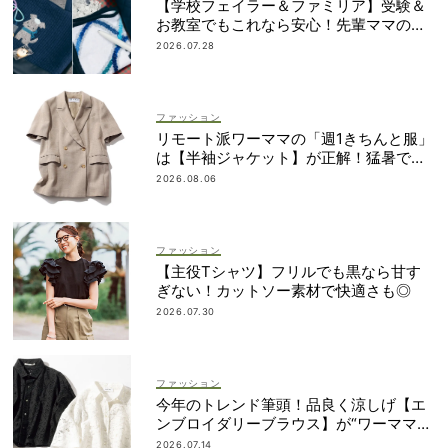
【学校フェイラー＆ファミリア】受験＆
お教室でもこれなら安心！先輩ママの地
味見えしないネイビー小物
2026.07.28
ファッション
リモート派ワーママの「週1きちんと服」
は【半袖ジャケット】が正解！猛暑でも
涼しい名品5選
2026.08.06
ファッション
【主役Tシャツ】フリルでも黒なら甘す
ぎない！カットソー素材で快適さも◎
2026.07.30
ファッション
今年のトレンド筆頭！品良く涼しげ【エ
ンブロイダリーブラウス】が“ワーママの
新定番”
2026.07.14