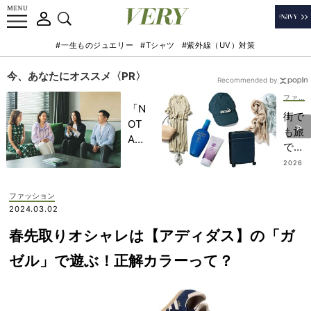
#一生ものジュエリー
#Tシャツ
#紫外線（UV）対策
今、あなたにオススメ〈PR〉
Recommended by
ファッション
「N
街で
OT
も旅
A
でも
HO
使い
2026
TEL
.07.2
倒せ
5
」で
る！
ファッション
子ど
チー
2024.03.02
もの
ム
記憶
春先取りオシャレは【アディダス】の「ガ
VER
に一
Yの
ゼル」で遊ぶ！正解カラーって？
生残
【愛
る
用品
【極
＆パ
上の