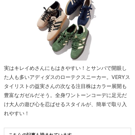
ッキ
家族
ング
旅】
術】
を
を大
公開
実はキレイめさんにもはきやすい！とサンバで開眼し
た人も多いアディダスのローテクスニーカー。VERYス
タイリストの益実さんの次なる注目株はカラー展開も
豊富なガゼルだそう。全身ワントーンコーデに足元だ
け大人の遊び心を忍ばせるスタイルが、簡単で取り入
れやすい！
こちらの記事も読まれています