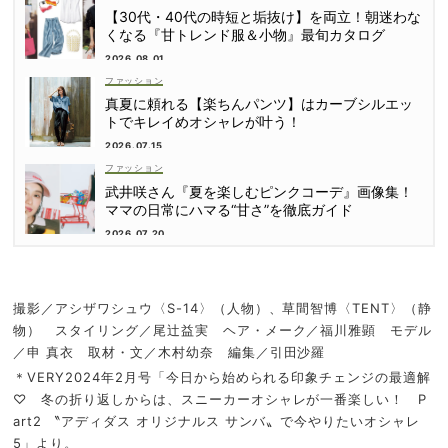
【30代・40代の時短と垢抜け】を両立！朝迷わな
くなる『甘トレンド服＆小物』最旬カタログ
2026.08.01
ファッション
真夏に頼れる【楽ちんパンツ】はカーブシルエッ
トでキレイめオシャレが叶う！
2026.07.15
ファッション
武井咲さん『夏を楽しむピンクコーデ』画像集！
ママの日常にハマる“甘さ”を徹底ガイド
2026.07.20
撮影／アシザワシュウ〈S-14〉（人物）、草間智博〈TENT〉（静
物） スタイリング／尾辻益実 ヘア・メーク／福川雅顕 モデル
／申 真衣 取材・文／木村幼奈 編集／引田沙羅
＊VERY2024年2月号「今日から始められる印象チェンジの最適解
♡ 冬の折り返しからは、スニーカーオシャレが一番楽しい！ P
art2 〝アディダス オリジナルス サンバ〟で今やりたいオシャレ
5」より。