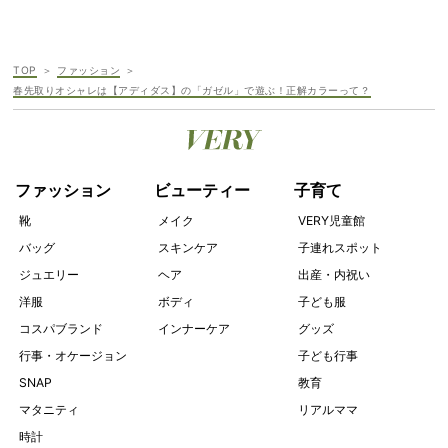
TOP
ファッション
春先取りオシャレは【アディダス】の「ガゼル」で遊ぶ！正解カラーって？
ファッション
ビューティー
子育て
靴
メイク
VERY児童館
バッグ
スキンケア
子連れスポット
ジュエリー
ヘア
出産・内祝い
洋服
ボディ
子ども服
コスパブランド
インナーケア
グッズ
行事・オケージョン
子ども行事
SNAP
教育
マタニティ
リアルママ
時計