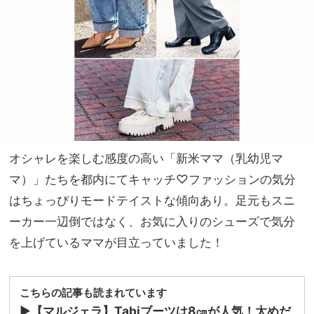
ン
家族
ピ」
旅】
基準
を
のオ
シャ
レが
正
解！
オシャレを楽しむ感度の高い「新米ママ（乳幼児マ
マ）」たちを都内にてキャッチ♡ファッションの気分
はちょっぴりモードテイストな傾向あり。足元もスニ
ーカー一辺倒ではなく、お気に入りのシューズで気分
を上げているママが目立っていました！
こちらの記事も読まれています
▶︎
【マルジェラ】Tabiブーツは8㎝が人気！太めだ