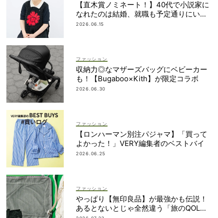
【直木賞ノミネート！】40代で小説家に
なれたのは結婚、就職も予定通りにいか
なかったから｜朝倉かすみさん
2026.06.15
ファッション
収納力◎なマザーズバッグにベビーカー
も！【Bugaboo×Kith】が限定コラボ
2026.06.30
ファッション
【ロンハーマン別注パジャマ】「買って
よかった！」VERY編集者のベストバイ
2026.06.25
ファッション
やっぱり【無印良品】が最強かも伝説！
あるとないとじゃ全然違う「旅のQOL爆
上げアイテム」