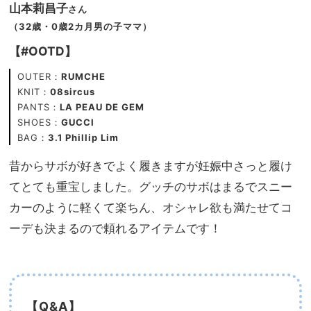
山本莉昌子
さん
（32歳・0歳2カ月男の子ママ）
【#OOTD】
OUTER：
RUMCHE
KNIT：
08sircus
PANTS：
LA PEAU DE GEM
SHOES：
GUCCI
BAG：
3.1 Phillip Lim
昔からサボが好きでよく履きますが妊娠中さっと履け
てとても重宝しました。グッチのサボはまるでスニー
カーのように軽くて楽ちん、オシャレ欲も満たせてコ
ーデも決まるので頼れるアイテムです！
【Q&A】