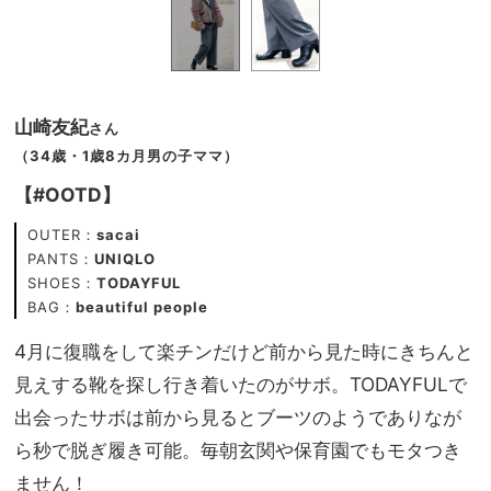
山崎友紀
さん
（34歳・1歳8カ月男の子ママ）
【#OOTD】
OUTER：
sacai
PANTS：
UNIQLO
SHOES：
TODAYFUL
BAG：
beautiful people
4月に復職をして楽チンだけど前から見た時にきちんと
見えする靴を探し行き着いたのがサボ。TODAYFULで
出会ったサボは前から見るとブーツのようでありなが
ら秒で脱ぎ履き可能。毎朝玄関や保育園でもモタつき
ません！