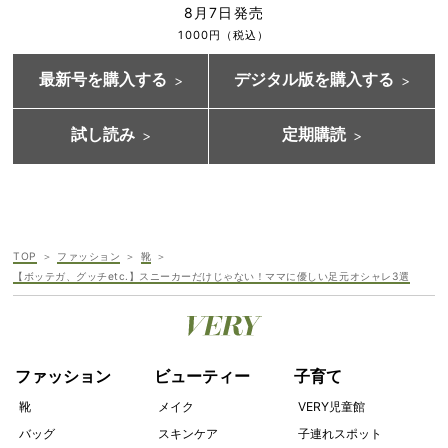
8月7日発売
1000円（税込）
最新号を購入する
デジタル版を購入する
試し読み
定期購読
TOP
ファッション
靴
【ボッテガ、グッチetc.】スニーカーだけじゃない！ママに優しい足元オシャレ3選
ファッション
ビューティー
子育て
靴
メイク
VERY児童館
バッグ
スキンケア
子連れスポット