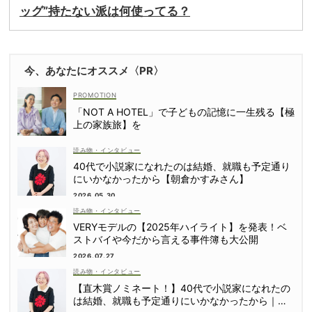
ッグ”持たない派は何使ってる？
今、あなたにオススメ〈PR〉
「NOT A HOTEL」で子どもの記憶に一生残る【極
上の家族旅】を
読み物・インタビュー
40代で小説家になれたのは結婚、就職も予定通り
にいかなかったから【朝倉かすみさん】
2026.05.30
読み物・インタビュー
VERYモデルの【2025年ハイライト】を発表！ベ
ストバイや今だから言える事件簿も大公開
2026.07.27
読み物・インタビュー
【直木賞ノミネート！】40代で小説家になれたの
は結婚、就職も予定通りにいかなかったから｜朝