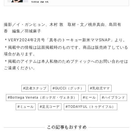
倉かすみさん
2026.06.15
撮影／イ・ガンヒョン、木村 敦 取材・文／桃井真由、島田有
香 編集／羽城麻子
＊VERY2024年2月号「真冬のトーキョー新米ママSNAP」より。
＊掲載中の情報は誌面掲載時のものです。商品は販売終了している
場合があります。
＊掲載のアイテムは本人私物のためブティックへのお問い合わせは
ご遠慮ください。
#読者スナップ
#GUCCI（グッチ）
#乳幼児ママ
#Bottega Veneta（ボッテガ・ヴェネタ）
#ヒール
#ハイブランド
#ミュール
#足元コーデ
#TODAYFUL（トゥデイフル）
この記事もおすすめ