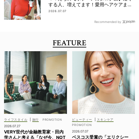
する人、増えてます！愛用ヘアケアまで
全部見せ
2026.07.07
Recommended by
FEATURE
ライフスタイル
|
旅行
ビューティー
|
スキンケア
2026.07.27
VERY世代が金融教育家・田内
2026.07.07
ベスコス受賞の「エリクシー
学さんと考える「なぜ今、NOT