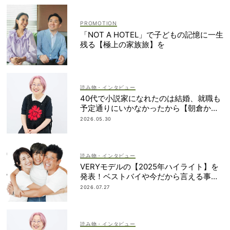
「NOT A HOTEL」で子どもの記憶に一生
残る【極上の家族旅】を
読み物・インタビュー
40代で小説家になれたのは結婚、就職も
予定通りにいかなかったから【朝倉かす
みさん】
2026.05.30
読み物・インタビュー
VERYモデルの【2025年ハイライト】を
発表！ベストバイや今だから言える事件
簿も大公開
2026.07.27
読み物・インタビュー