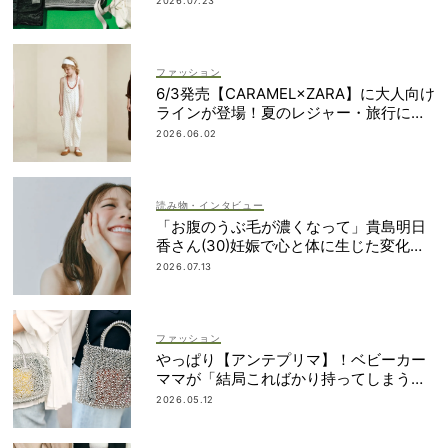
2026.07.23
ファッション
6/3発売【CARAMEL×ZARA】に大人向け
ラインが登場！夏のレジャー・旅行にも
おすすめ
2026.06.02
読み物・インタビュー
「お腹のうぶ毛が濃くなって」貴島明日
香さん(30)妊娠で心と体に生じた変化も
「愛しいです」
2026.07.13
ファッション
やっぱり【アンテプリマ】！ベビーカー
ママが「結局こればかり持ってしまう」
納得の理由
2026.05.12