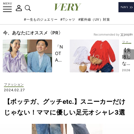
#一生ものジュエリー
#Tシャツ
#紫外線（UV）対策
今、あなたにオススメ〈PR〉
Recommended by
ファッション
「N
【失
OT
敗し
A
ない
HO
アウ
2026
TEL
.07.2
トド
8
」で
ア
ファッション
子ど
服】
2024.02.27
もの
海辺
記憶
【ボッテガ、グッチetc.】スニーカーだけ
のお
に一
呼ば
じゃない！ママに優しい足元オシャレ3選
生残
れは
る
「甘
【極
めワ
上の