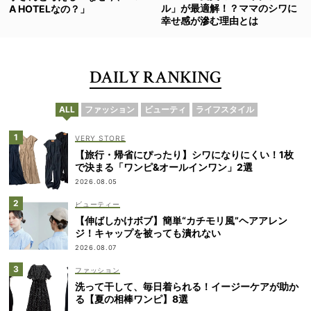
ル」が最適解！？ママのシワに
A HOTELなの？」
幸せ感が滲む理由とは
DAILY RANKING
ALL
ファッション
ビューティ
ライフスタイル
VERY STORE
【旅行・帰省にぴったり】シワになりにくい！1枚
で決まる「ワンピ&オールインワン」2選
2026.08.05
ビューティー
【伸ばしかけボブ】簡単“カチモリ風”ヘアアレン
ジ！キャップを被っても潰れない
2026.08.07
ファッション
洗って干して、毎日着られる！イージーケアが助か
る【夏の相棒ワンピ】8選