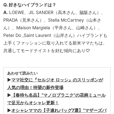
Q. 好きなハイブランドは？
A.
LOEWE、JIL SANDER（高木さん、脇阪さん）、
PRADA（見米さん）、Stella McCartney（山本さ
ん）、Maison Margiela（平井さん、山崎さん）、
Peter Do ,Saint Laurent（山岸さん）ハイブランドも
上手くファッションに取り入れてる新米ママたちは、
共通してモードテイストを好む傾向にあり♡
あわせて読みたい
▶︎
ママ社交に『セルジオ ロッシ』のスリッポンが
人気の理由！待望の新作登場
▶︎
【春待ち名品】“マノロブラニク”の花柄ミュール
で足元からオシャレ更新！
▶︎
オシャレママの【子連れバッグ7選】“マザーズバ