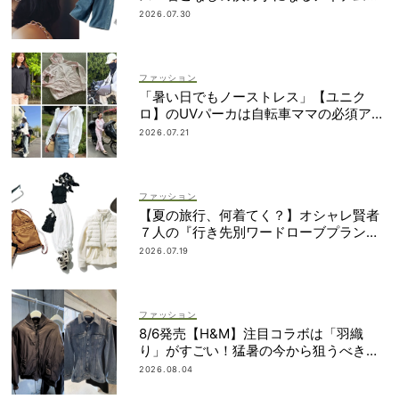
勢揃い
2026.07.30
ファッション
「暑い日でもノーストレス」【ユニク
ロ】のUVパーカは自転車ママの必須アイ
テム！
2026.07.21
ファッション
【夏の旅行、何着てく？】オシャレ賢者
７人の『行き先別ワードローブプラン』
大公開！
2026.07.19
ファッション
8/6発売【H&M】注目コラボは「羽織
り」がすごい！猛暑の今から狙うべき完
売必至アイテム
2026.08.04