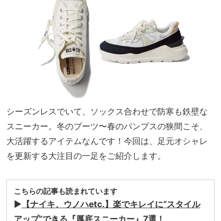
オシ
家族
ャレ
旅】
な
を
「ラ
ッシ
ュガ
ード
＆シ
ョー
トパ
シーズンレスでいて、ソックス合わせで防寒も鉄壁な
ンツ
セッ
スニーカー。冬のブーツ〜春のパンプスの狭間こそ、
ト」
大活躍するアイテムなんです！今回は、足元オシャレ
6
選！
を更新する大注目の一足をご紹介します。
こちらの記事も読まれています
▶
【ナイキ、ウノハetc.】楽でキレイに“スタイル
アップ”できる『厚底スニーカー』7選！