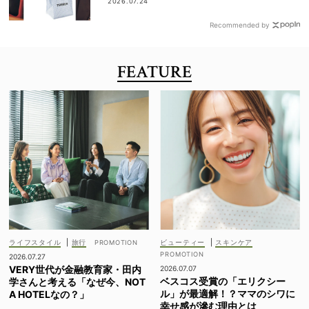
2026.07.24
Recommended by
FEATURE
ライフスタイル
|
旅行
ビューティー
|
スキンケア
2026.07.27
VERY世代が金融教育家・田内
2026.07.07
ベスコス受賞の「エリクシー
学さんと考える「なぜ今、NOT
ル」が最適解！？ママのシワに
A HOTELなの？」
幸せ感が滲む理由とは