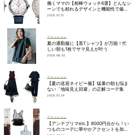
働くママの【相棒ウォッチ6選】どんなシ
ーンでも頼れるデザインと機能性で厳
選！
2026.07.13
ファッション
夏の通勤服に【黒Tシャツ】が万能！忙
しい朝も1枚でサマ見えが叶う
2026.08.02
ファッション
【夏の送迎ネイビー服】猛暑の朝も悩ま
ない「地味見え回避」の正解コーデ集
2026.07.24
ファッション
【アンテプリマetc.】8000円台から！い
つものコーデに華やかアクセントを加え
る「甘ちびバッグ」9選