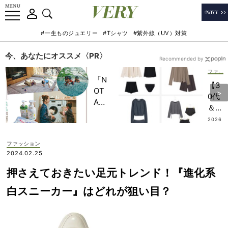
#一生ものジュエリー
#Tシャツ
#紫外線（UV）対策
今、あなたにオススメ〈PR〉
Recommended by
ファッション
「N
【3
OT
0代
A
＆
HO
40
2026
TEL
.07.17
代マ
」で
マ水
ファッション
子ど
着】
2024.02.25
もの
ご近
記憶
押さえておきたい足元トレンド！『進化系
所プ
に一
ール
白スニーカー』はどれが狙い目？
生残
でも
る
浮か
【極
ずに
上の