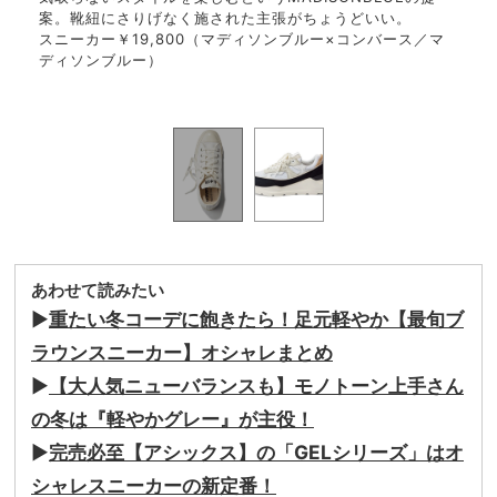
D.
キレ
案。靴紐にさりげなく施された主張がちょうどいい。
ップ
A.
スニーカー￥19,800（マディソンブルー×コンバース／マ
アッ
ディソンブルー）
ィース
スニ
クエ
あわせて読みたい
▶
重たい冬コーデに飽きたら！足元軽やか【最旬ブ
ラウンスニーカー】オシャレまとめ
▶
【大人気ニューバランスも】モノトーン上手さん
の冬は『軽やかグレー』が主役！
▶
完売必至【アシックス】の「GELシリーズ」はオ
シャレスニーカーの新定番！