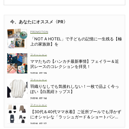
今、あなたにオススメ〈PR〉
「NOT A HOTEL」で子どもの記憶に一生残る【極
上の家族旅】を
ファッション
ママたちの【ハンカチ最新事情】フェイラー＆近
沢レースのコレクションを拝見！
2026.07.19
ファッション
羽織りなしでも気後れしない！一枚で品よく今っ
ぽい【白黒紺トップス】
2026.07.14
ファッション
【30代＆40代ママ水着】ご近所プールでも浮かず
にオシャレな「ラッシュガード＆ショートパンツ
セット」6選！
2026.07.17