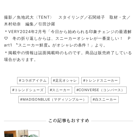
撮影／魚地武大〈TENT〉 スタイリング／石関靖子 取材・文／
木村幼奈 編集／引田沙羅
＊VERY2024年2月号「今日から始められる印象チェンジの最適解
♡ 冬の折り返しからは、スニーカーオシャレが一番楽しい！ P
art1 〝スニーカー鮮度〟がオシャレの条件！」より。
＊掲載中の情報は誌面掲載時のものです。商品は販売終了している
場合があります。
#コラボアイテム
#足元オシャレ
#トレンドスニーカー
#トレンドシューズ
#スニーカー
#CONVERSE（コンバース）
#MADISONBLUE（マディソンブルー）
#白スニーカー
この記事もおすすめ