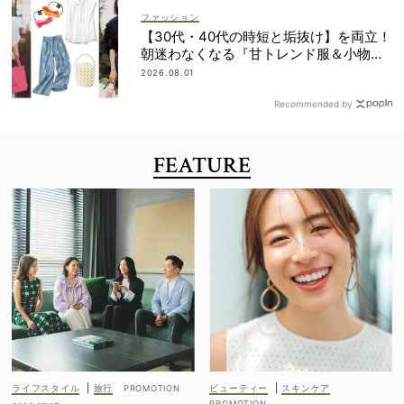
ファッション
【30代・40代の時短と垢抜け】を両立！
朝迷わなくなる『甘トレンド服＆小物』
最旬カタログ
2026.08.01
Recommended by
FEATURE
ライフスタイル
|
旅行
ビューティー
|
スキンケア