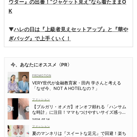
ウター』の出番！“ジャケット見え”なら着たままO
K
▼
ハレの日は『上級者見えセットアップ』と『華や
ぎバッグ』で上手くいく！
今、あなたにオススメ〈PR〉
VERY世代が金融教育家・田内 学さんと考える
「なぜ今、NOT A HOTELなの？」
ファッション
【ブルガリ・オメガ】オンオフ頼れる「ハンサム
な時計」に注目！ママもつけやすいサイズ感っ
て？
2026.07.14
ファッション
夏のマンネリは『スイートな足元』で回避！楽ち