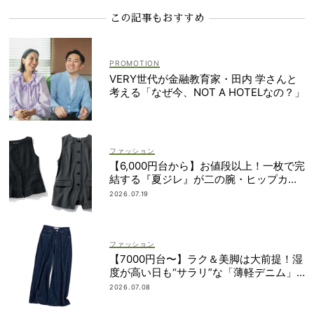
この記事もおすすめ
VERY世代が金融教育家・田内 学さんと
考える「なぜ今、NOT A HOTELなの？」
ファッション
【6,000円台から】お値段以上！一枚で完
結する『夏ジレ』が二の腕・ヒップカバ
ーに大活躍
2026.07.19
ファッション
【7000円台〜】ラク＆美脚は大前提！湿
度が高い日も“サラリ”な「薄軽デニム」3
選
2026.07.08