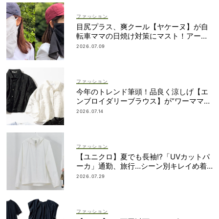
ファッション
目尻プラス、爽クール【ヤケーヌ】が自
転車ママの日焼け対策にマスト！アーム
カバーの愛用者も
2026.07.09
ファッション
今年のトレンド筆頭！品良く涼しげ【エ
ンブロイダリーブラウス】が“ワーママの
新定番”
2026.07.14
ファッション
【ユニクロ】夏でも長袖⁉「UVカットパ
ーカ」通勤、旅行…シーン別キレイめ着
こなし3選
2026.07.29
ファッション