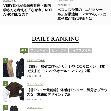
2026.07.27
VERY世代が金融教育家・田内
2026.07.07
ベスコス受賞の「エリクシー
学さんと考える「なぜ今、NOT
ル」が最適解！？ママのシワに
A HOTELなの？」
幸せ感が滲む理由とは
DAILY RANKING
ALL
ファッション
ビューティ
ライフスタイル
VERY STORE
【旅行・帰省にぴったり】シワになりにくい！1枚
で決まる「ワンピ&オールインワン」2選
2026.08.05
ファッション
【甘Tシャツ最前線】体感はTシャツ、気分はブラウ
スな『主役級デザイン』7選
2026.07.29
ファッション