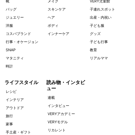
靴
メイク
VERY児童館
バッグ
スキンケア
子連れスポット
ジュエリー
ヘア
出産・内祝い
洋服
ボディ
子ども服
コスパブランド
インナーケア
グッズ
行事・オケージョン
子ども行事
SNAP
教育
マタニティ
リアルママ
時計
ライフスタイル
読み物・インタビ
ュー
レシピ
連載
インテリア
インタビュー
アウトドア
VERYアカデミー
旅行
VERYモデル
家事
リカレント
手土産・ギフト