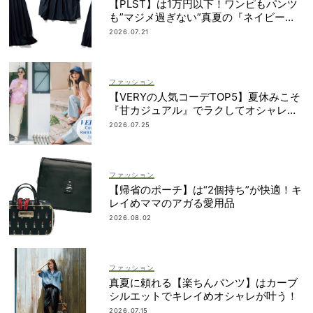
【PLST】は1万円以下！ワンピもパンツ
も”マジメ過ぎない”真夏の『ネイビー
服』６選
2026.07.21
ファッション
【VERYの人気コーデTOP5】夏休みこそ
『甘カジュアル』でラクしてオシャレ！
｜7/1〜10
2026.07.25
ファッション
【帰省のポーチ】は“2個持ち”が快適！キ
レイめママのアガる愛用品
2026.08.02
ファッション
真夏に頼れる【楽ちんパンツ】はカーブ
シルエットでキレイめオシャレが叶う！
2026.07.15