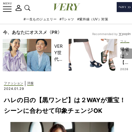
#一生ものジュエリー
#Tシャツ
#紫外線（UV）対策
今、あなたにオススメ〈PR〉
Recommended by
ファッション
VER
帰省
Y世
は
代が
【ス
金融
ポサ
2026
教育
.08.0
ン】
4
家・
でき
|
ファッション
洋服
田内
れい
2024.01.29
学さ
めカ
んと
ハレの日の【黒ワンピ】は２WAYが重宝！
ジュ
考え
アル
シーンに合わせて印象チェンジOK
る
がラ
「な
クち
ぜ
ん！
今、