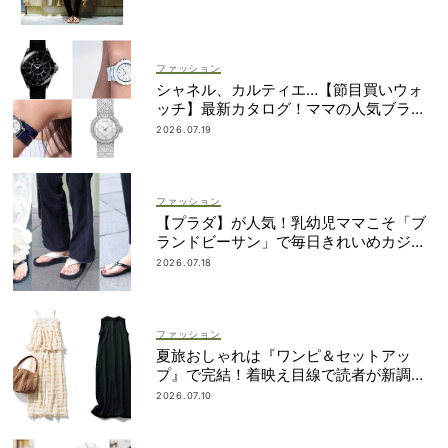
ファッション
シャネル、カルティエ…【節目買いウォ
ッチ】最新カタログ！ママの人気ブラン
ドを網羅
2026.07.19
ファッション
【プラダ】が人気！乳幼児ママこそ「ブ
ランドビーサン」で毎日きれいめカジュ
アルが叶う
2026.07.18
ファッション
夏旅おしゃれは『ワンピ＆セットアッ
プ』で完結！着映え目線で読者が新調し
たのは？
2026.07.10