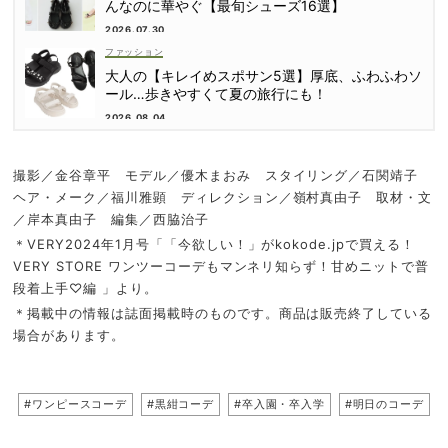
んなのに華やぐ【最旬シューズ16選】
2026.07.30
ファッション
大人の【キレイめスポサン5選】厚底、ふわふわソ
ール…歩きやすくて夏の旅行にも！
2026.08.04
撮影／金谷章平 モデル／優木まおみ スタイリング／石関靖子
ヘア・メーク／福川雅顕 ディレクション／嶺村真由子 取材・文
／岸本真由子 編集／西脇治子
＊VERY2024年1月号「「今欲しい！」がkokode.jpで買える！
VERY STORE ワンツーコーデもマンネリ知らず！甘めニットで普
段着上手♡編 」より。
＊掲載中の情報は誌面掲載時のものです。商品は販売終了している
場合があります。
#ワンピースコーデ
#黒紺コーデ
#卒入園・卒入学
#明日のコーデ