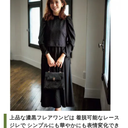
おす
NO
すめ
T A
コー
HO
デ5
TEL
選
な
の？
」
上品な濃黒フレアワンピは 着脱可能なレース
ジレで シンプルにも華やかにも表情変化でき