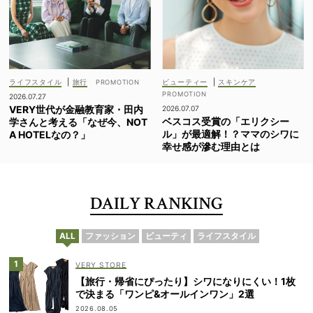
ライフスタイル
|
旅行
ビューティー
|
スキンケア
2026.07.27
VERY世代が金融教育家・田内
2026.07.07
ベスコス受賞の「エリクシー
学さんと考える「なぜ今、NOT
ル」が最適解！？ママのシワに
A HOTELなの？」
幸せ感が滲む理由とは
DAILY RANKING
ALL
ファッション
ビューティ
ライフスタイル
VERY STORE
【旅行・帰省にぴったり】シワになりにくい！1枚
で決まる「ワンピ&オールインワン」2選
2026.08.05