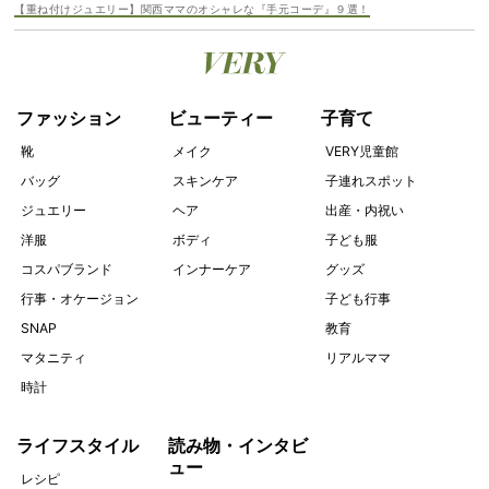
【重ね付けジュエリー】関西ママのオシャレな『手元コーデ』９選！
ファッション
ビューティー
子育て
靴
メイク
VERY児童館
バッグ
スキンケア
子連れスポット
ジュエリー
ヘア
出産・内祝い
洋服
ボディ
子ども服
コスパブランド
インナーケア
グッズ
行事・オケージョン
子ども行事
SNAP
教育
マタニティ
リアルママ
時計
ライフスタイル
読み物・インタビ
ュー
レシピ