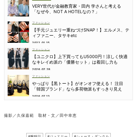
VERY世代が金融教育家・田内 学さんと考える
「なぜ今、NOT A HOTELなの？」
ファッション
【手元ジュエリー重ねづけSNAP！】エルメス、テ
ィファニー、タサキetc
2022.01.15
ファッション
【ユニクロ】上下買ってもU5000円！涼しく快適
なキレイめ派の「優勝セット」は着回し力も
2026.07.28
ファッション
やっぱり【黒トート】がオンオフ使える！ 注目
「韓国ブランド」なら多荷物派もすっきり見え
2026.07.13
撮影／久保嘉範 取材・文／田中幸恵
#腕時計
#ジュエリー
#シェーヌ・ダンクル