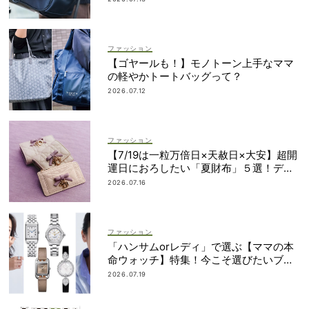
ファッション
【ゴヤールも！】モノトーン上手なママ
の軽やかトートバッグって？
2026.07.12
ファッション
【7/19は一粒万倍日×天赦日×大安】超開
運日におろしたい「夏財布」５選！ディ
オール、ロエベ…
2026.07.16
ファッション
「ハンサムorレディ」で選ぶ【ママの本
命ウォッチ】特集！今こそ選びたいブラ
ンド19選
2026.07.19