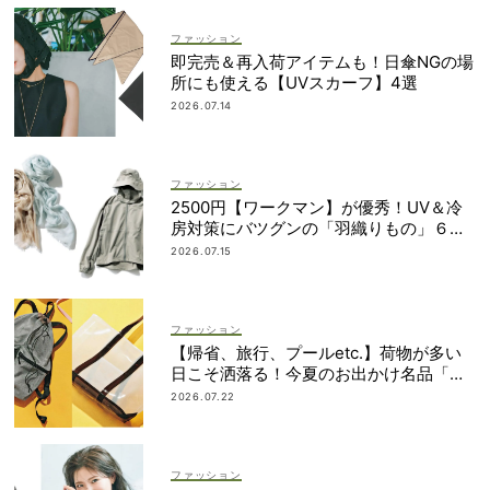
ファッション
即完売＆再入荷アイテムも！日傘NGの場
所にも使える【UVスカーフ】4選
2026.07.14
ファッション
2500円【ワークマン】が優秀！UV＆冷
房対策にバツグンの「羽織りもの」６選
＜水際、旅行etc.＞
2026.07.15
ファッション
【帰省、旅行、プールetc.】荷物が多い
日こそ洒落る！今夏のお出かけ名品「ト
ート＆リュック」５選
2026.07.22
ファッション