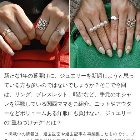
ロ
NO
グ！
T A
ゆる
HO
カジ
TEL
ュア
な
ルの
の？
鮮度
」
アッ
プに
◎
新たな1年の幕開けに、ジュエリーを新調しようと思っ
ている方も多いのではないでしょうか？そこで今回
は、リング、ブレスレット、時計など、手元のオシャ
レを謳歌している関西ママをご紹介。ニットやアウタ
ーなどボリュームある洋服にも負けない、ジュエリー
の“重ねづけテク”とは？
＊掲載中の情報は、過去誌面や過去記事を再編集したものです。ブ