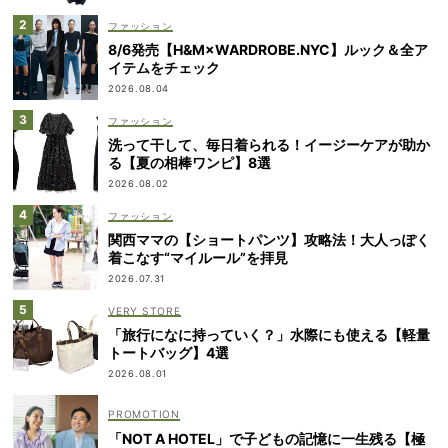
ファッション
8/6発売【H&M×WARDROBE.NYC】ルック＆全ア
イテムをチェック
2026.08.04
ファッション
洗って干して、毎日着られる！イージーケアが助か
る【夏の相棒ワンピ】8選
2026.08.02
ファッション
関西ママの【ショートパンツ】攻略法！大人っぽく
着こなす“マイルール”を拝見
2026.07.31
VERY STORE
「旅行になに持っていく？」水際にも使える【軽量
トートバッグ】4選
2026.08.01
「NOT A HOTEL」で子どもの記憶に一生残る【極