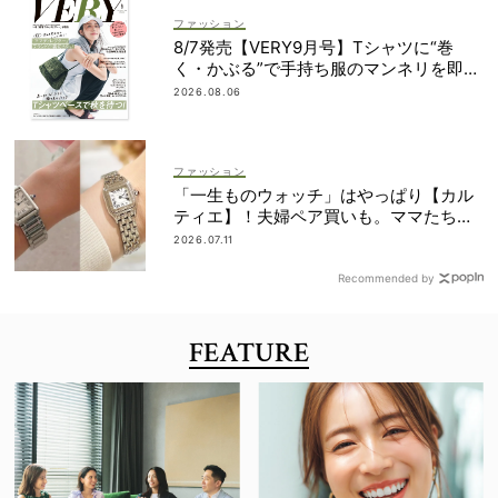
ファッション
8/7発売【VERY9月号】Tシャツに“巻
く・かぶる”で手持ち服のマンネリを即解
決！
2026.08.06
ファッション
「一生ものウォッチ」はやっぱり【カル
ティエ】！夫婦ペア買いも。ママたちが
リアルに選んだモデル
2026.07.11
Recommended by
FEATURE