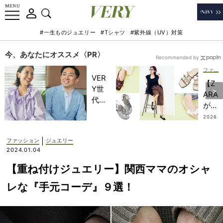
#一生ものジュエリー
#Tシャツ
#紫外線（UV）対策
今、あなたにオススメ〈PR〉
Recommended by
ファッション
VER
【Z
Y世
ARA
代が
が大
金融
ヒッ
2026
教育
.07.3
ト】
0
家・
今季
|
ファッション
ジュエリー
田内
大豊
2024.01.04
学さ
作の
んと
【重ね付けジュエリー】関西ママのオシャ
「甘
考え
めシ
レな『手元コーデ』９選！
る
ュー
「な
ズ」
ぜ
カタ
今、