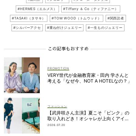
#HERMES（エルメス）
#Tiffany ＆ Co（ティファニー）
#TASAKI（タサキ）
#TOM WOOD（トムウッド）
#関西読者
#シルバーアクセ
#重ね付けジュエリー
#一生ものジュエリー
この記事もおすすめ
VERY世代が金融教育家・田内 学さんと
考える「なぜ今、NOT A HOTELなの？」
ファッション
【武井咲さん主演】夏こそ「ピンク」の
取り入れどき！オシャレが上向くアイデ
ィア6選
2026.07.20