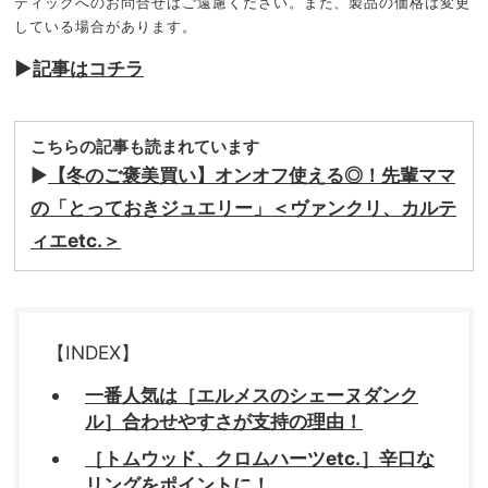
ティックへのお問合せはご遠慮ください。また、製品の価格は変更
している場合があります。
▶
記事はコチラ
こちらの記事も読まれています
▶︎
【冬のご褒美買い】オンオフ使える◎！先輩ママ
の「とっておきジュエリー」＜ヴァンクリ、カルテ
ィエetc.＞
【INDEX】
一番人気は［エルメスのシェーヌダンク
ル］合わせやすさが支持の理由！
［トムウッド、クロムハーツetc.］辛口な
リングをポイントに！