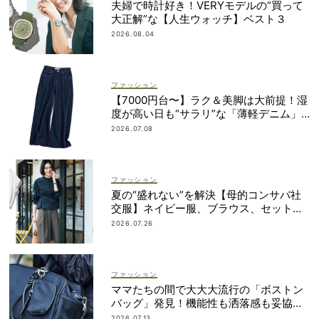
夫婦で時計好き！VERYモデルの“買って
大正解”な【人生ウォッチ】ベスト３
2026.08.04
ファッション
【7000円台〜】ラク＆美脚は大前提！湿
度が高い日も“サラリ”な「薄軽デニム」3
選
2026.07.08
ファッション
夏の“盛れない”を解決【母的コンサバ社
交服】ネイビー服、ブラウス、セットア
ップetc.
2026.07.26
ファッション
ママたちの間で大大大流行の「ボストン
バッグ」発見！機能性も洒落感も妥協し
ない
2026.07.13