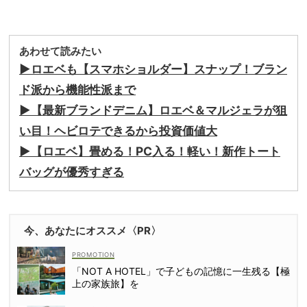
あわせて読みたい
▶︎ロエベも【スマホショルダー】スナップ！ブラン
ド派から機能性派まで
▶︎【最新ブランドデニム】ロエベ＆マルジェラが狙
い目！ヘビロテできるから投資価値大
▶︎【ロエベ】畳める！PC入る！軽い！新作トート
バッグが優秀すぎる
今、あなたにオススメ〈PR〉
「NOT A HOTEL」で子どもの記憶に一生残る【極
上の家族旅】を