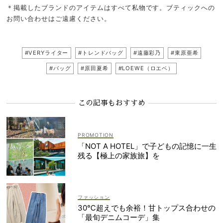
＊掲載したブランドのアイテムはすべて私物です。ブティックへの
お問い合わせはご遠慮ください。
#VERYライター
#トレンドバッグ
#遠藤彩乃
#東原亜希
#バッグ
#原田夏希
#LOEWE（ロエベ）
この記事もおすすめ
「NOT A HOTEL」で子どもの記憶に一生
残る【極上の家族旅】を
ファッション
30℃超えでも余裕！甘トップス合わせの
「最旬デニムコーデ」集