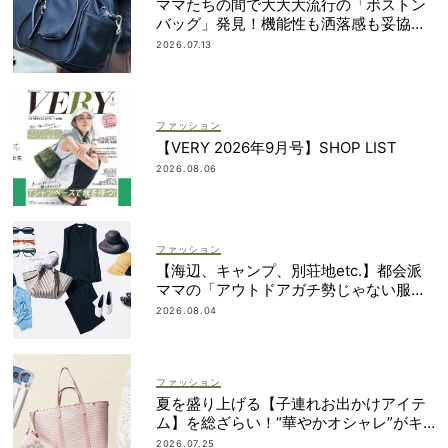
ママたちの間で大大大流行の「ボストン
バッグ」発見！機能性も洒落感も妥協し
ない
2026.07.13
ファッション
【VERY 2026年9月号】SHOP LIST
2026.08.06
ファッション
【海辺、キャンプ、別荘地etc.】都会派
ママの「アウトドアガチ勢じゃない服と
小物」集めました！
2026.08.04
ファッション
夏を盛り上げる【子連れお出かけアイテ
ム】を総ざらい！“華やかオシャレ”がキ
ーワード
2026.07.25