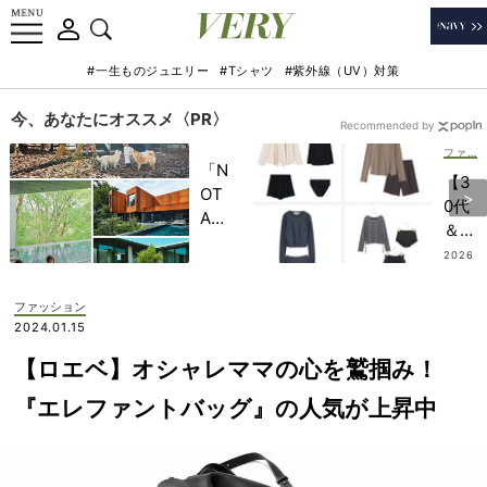
#一生ものジュエリー
#Tシャツ
#紫外線（UV）対策
今、あなたにオススメ〈PR〉
Recommended by
ファッション
「N
【3
OT
0代
A
＆
HO
40
2026
TEL
.07.17
代マ
」で
マ水
ファッション
子ど
着】
2024.01.15
もの
ご近
記憶
【ロエベ】オシャレママの心を鷲掴み！
所プ
に一
ール
『エレファントバッグ』の人気が上昇中
生残
でも
る
浮か
【極
ずに
上の