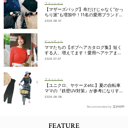
ファッション
【マザーズバッグ】布だけじゃなく“かっ
ちり派”も増加中！11名の愛用ブランド
は？
2026.08.01
ビューティー
ママたちの【ボブヘアカタログ集】短く
する人、増えてます！愛用ヘアケアまで
全部見せ
2026.07.07
ファッション
【ユニクロ、ヤケーヌetc.】夏の自転車
ママの『鉄壁UV対策』が参考になりすぎ
る！
2026.08.08
Recommended by
FEATURE