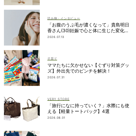
読み物・インタビュー
「お腹のうぶ毛が濃くなって」貴島明日
香さん(30)妊娠で心と体に生じた変化も
「愛しいです」
2026.07.13
子育て
ママたちに欠かせない【ぐずり対策グッ
ズ】外出先でのピンチを解決！
2026.07.31
VERY STORE
「旅行になに持っていく？」水際にも使
える【軽量トートバッグ】4選
2026.08.01