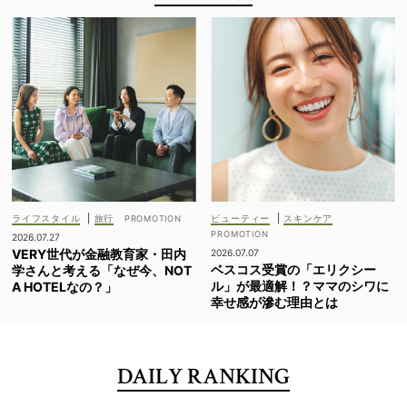
ライフスタイル
|
旅行
ビューティー
|
スキンケア
2026.07.27
VERY世代が金融教育家・田内
2026.07.07
ベスコス受賞の「エリクシー
学さんと考える「なぜ今、NOT
ル」が最適解！？ママのシワに
A HOTELなの？」
幸せ感が滲む理由とは
DAILY RANKING