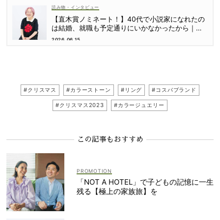
読み物・インタビュー
【直木賞ノミネート！】40代で小説家になれたの
は結婚、就職も予定通りにいかなかったから｜朝
倉かすみさん
2026.06.15
#クリスマス
#カラーストーン
#リング
#コスパブランド
#クリスマス2023
#カラージュエリー
この記事もおすすめ
「NOT A HOTEL」で子どもの記憶に一生
残る【極上の家族旅】を