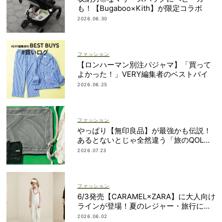
も！【Bugaboo×Kith】が限定コラボ
2026.06.30
ファッション
【ロンハーマン別注パジャマ】「買って
よかった！」VERY編集者のベストバイ
2026.06.25
ファッション
やっぱり【無印良品】が最強かも伝説！
あるとないとじゃ全然違う「旅のQOL爆
上げアイテム」
2026.07.23
ファッション
6/3発売【CARAMEL×ZARA】に大人向け
ラインが登場！夏のレジャー・旅行にも
おすすめ
2026.06.02