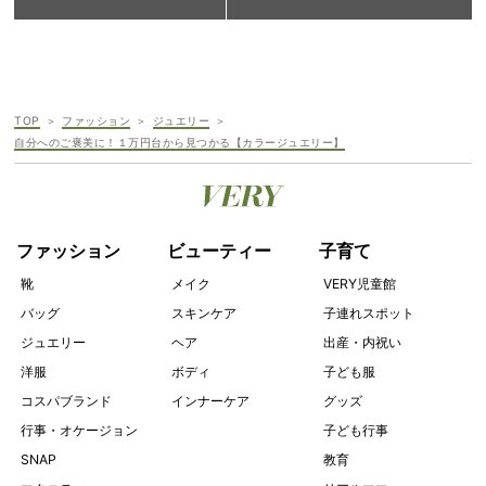
TOP
ファッション
ジュエリー
自分へのご褒美に！１万円台から見つかる【カラージュエリー】
ファッション
ビューティー
子育て
靴
メイク
VERY児童館
バッグ
スキンケア
子連れスポット
ジュエリー
ヘア
出産・内祝い
洋服
ボディ
子ども服
コスパブランド
インナーケア
グッズ
行事・オケージョン
子ども行事
SNAP
教育