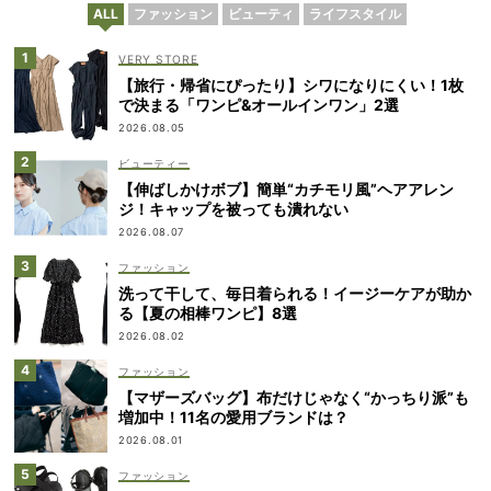
ALL
ファッション
ビューティ
ライフスタイル
VERY STORE
【旅行・帰省にぴったり】シワになりにくい！1枚
で決まる「ワンピ&オールインワン」2選
2026.08.05
ビューティー
【伸ばしかけボブ】簡単“カチモリ風”ヘアアレン
ジ！キャップを被っても潰れない
2026.08.07
ファッション
洗って干して、毎日着られる！イージーケアが助か
る【夏の相棒ワンピ】8選
2026.08.02
ファッション
【マザーズバッグ】布だけじゃなく“かっちり派”も
増加中！11名の愛用ブランドは？
2026.08.01
ファッション