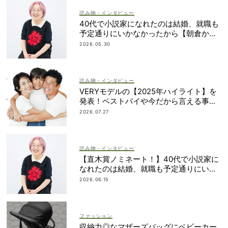
読み物・インタビュー
40代で小説家になれたのは結婚、就職も
予定通りにいかなかったから【朝倉かす
みさん】
2026.05.30
読み物・インタビュー
VERYモデルの【2025年ハイライト】を
発表！ベストバイや今だから言える事件
簿も大公開
2026.07.27
読み物・インタビュー
【直木賞ノミネート！】40代で小説家に
なれたのは結婚、就職も予定通りにいか
なかったから｜朝倉かすみさん
2026.06.15
ファッション
収納力◎なマザーズバッグにベビーカー