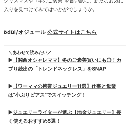
クリスマスや“1年のご褒美”を言い訳に、新たなお気に
入りを見つけてみてはいかがでしょうか。
ödül/オジュール
公式サイトはこちら
＼あわせて読みたい／
▶
【関西オシャレママ】冬のご褒美買いにも◎！カ
ブり続出の「トレンドネックレス」をSNAP
▶
【ワーママの携帯ジュエリー11選】仕事と母業
は“小ぶりピアス”でスイッチング！
▶
ジュエリーライターが選ぶ【地金ジュエリー】長
く使えるおすすめ5選！