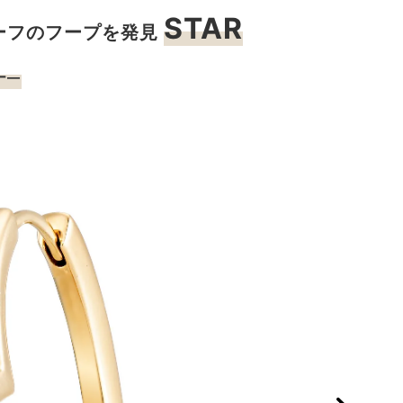
STAR
ーフのフープを発見
ー―