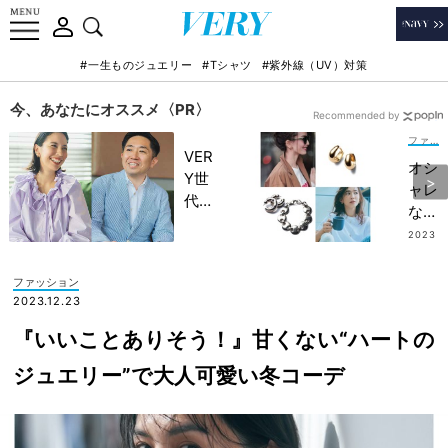
#一生ものジュエリー
#Tシャツ
#紫外線（UV）対策
今、あなたにオススメ〈PR〉
Recommended by
ファッション
VER
オシ
Y世
ャレ
代が
な人
金融
の
2023
教育
.08.0
【普
3
家・
段使
ファッション
田内
いジ
2023.12.23
学さ
ュエ
んと
『いいことありそう！』甘くない“ハートの
リー
考え
10
ジュエリー”で大人可愛い冬コーデ
る
選】
「な
夏コ
ぜ
ーデ
今、