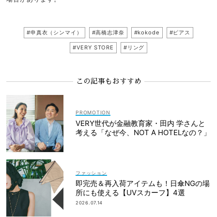
#申真衣（シンマイ）
#高橋志津奈
#kokode
#ピアス
#VERY STORE
#リング
この記事もおすすめ
VERY世代が金融教育家・田内 学さんと
考える「なぜ今、NOT A HOTELなの？」
ファッション
即完売＆再入荷アイテムも！日傘NGの場
所にも使える【UVスカーフ】4選
2026.07.14