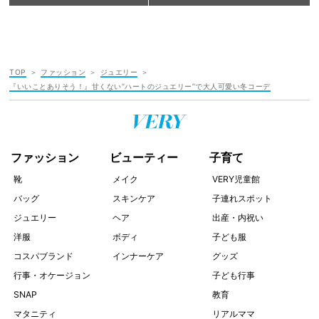
TOP
ファッション
ジュエリー
『いいことありそう！』甘くない“ハートのジュエリー”で大人可愛い冬コーデ
ファッション
ビューティー
子育て
靴
メイク
VERY児童館
バッグ
スキンケア
子連れスポット
ジュエリー
ヘア
出産・内祝い
洋服
ボディ
子ども服
コスパブランド
インナーケア
グッズ
行事・オケージョン
子ども行事
SNAP
教育
マタニティ
リアルママ