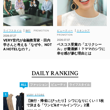
ライフスタイル
|
旅行
ビューティー
|
スキンケア
2026.07.27
VERY世代が金融教育家・田内
2026.07.07
ベスコス受賞の「エリクシー
学さんと考える「なぜ今、NOT
ル」が最適解！？ママのシワに
A HOTELなの？」
幸せ感が滲む理由とは
DAILY RANKING
ALL
ファッション
ビューティ
ライフスタイル
VERY STORE
【旅行・帰省にぴったり】シワになりにくい！1枚
で決まる「ワンピ&オールインワン」2選