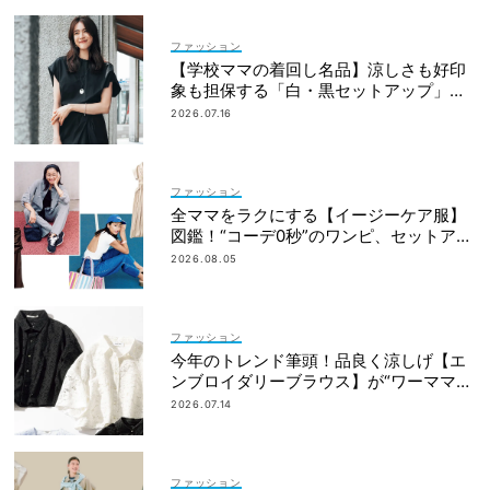
ファッション
【学校ママの着回し名品】涼しさも好印
象も担保する「白・黒セットアップ」決
定版
2026.07.16
ファッション
全ママをラクにする【イージーケア服】
図鑑！“コーデ0秒”のワンピ、セットアッ
プetc.
2026.08.05
ファッション
今年のトレンド筆頭！品良く涼しげ【エ
ンブロイダリーブラウス】が“ワーママの
新定番”
2026.07.14
ファッション