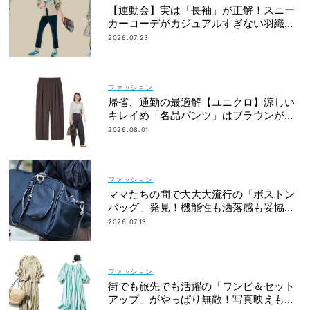
【運動会】実は「長袖」が正解！スニー
カーコーデがカジュアルすぎない羽織り
アイデア
2026.07.23
ファッション
帰省、通勤の最適解【ユニクロ】涼しい
キレイめ「名品パンツ」はブラウンが使
える！
2026.08.01
ファッション
ママたちの間で大大大流行の「ボストン
バッグ」発見！機能性も洒落感も妥協し
ない
2026.07.13
ファッション
街でも旅先でも活躍の「ワンピ＆セット
アップ」がやっぱり無敵！写真映えも着