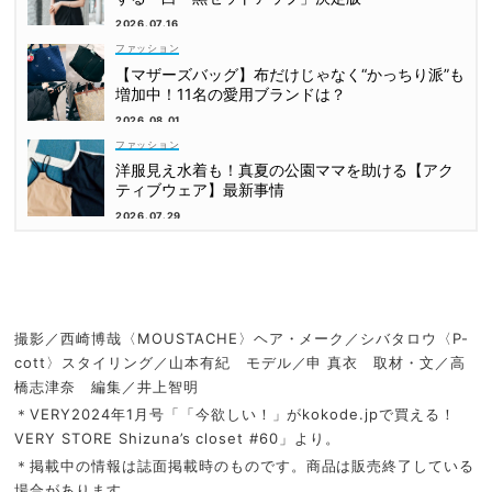
2026.07.16
ファッション
【マザーズバッグ】布だけじゃなく“かっちり派”も
増加中！11名の愛用ブランドは？
2026.08.01
ファッション
洋服見え水着も！真夏の公園ママを助ける【アク
ティブウェア】最新事情
2026.07.29
撮影／西崎博哉〈MOUSTACHE〉ヘア・メーク／シバタロウ〈P-
cott〉スタイリング／山本有紀 モデル／申 真衣 取材・文／高
橋志津奈 編集／井上智明
＊VERY2024年1月号「「今欲しい！」がkokode.jpで買える！
VERY STORE Shizuna’s closet #60」より。
＊掲載中の情報は誌面掲載時のものです。商品は販売終了している
場合があります。