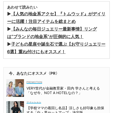
あわせて読みたい
▶
【人気の地金系アクセ】『トムウッド』がデイリ
ーに活躍！注目アイテムを総まとめ
▶
【みんなの毎日ジュエリー最新事情】リング
は“ブランドの地金系”が圧倒的に人気！
▶
子どもの星座や誕生石で選ぶ【お守りジュエリー
6選】重ね付けにもオススメ！
今、あなたにオススメ〈PR〉
VERY世代が金融教育家・田内 学さんと考える
「なぜ今、NOT A HOTELなの？」
ファッション
【学校ママの着回し名品】涼しさも好印象も担保
する「白・黒セットアップ」決定版