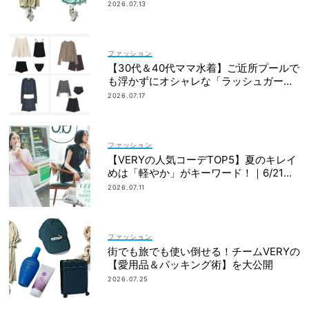
回し力も◎
2026.07.13
ファッション
【30代＆40代ママ水着】ご近所プールで
も浮かずにオシャレな「ラッシュガード
＆ショートパンツセット」6選！
2026.07.17
ファッション
【VERYの人気コーデTOP5】夏のキレイ
めは「軽やか」がキーワード！｜6/21〜
30
2026.07.11
ファッション
街でも旅でも使い倒せる！チームVERYの
【愛用品＆パッキング術】を大公開
2026.07.25