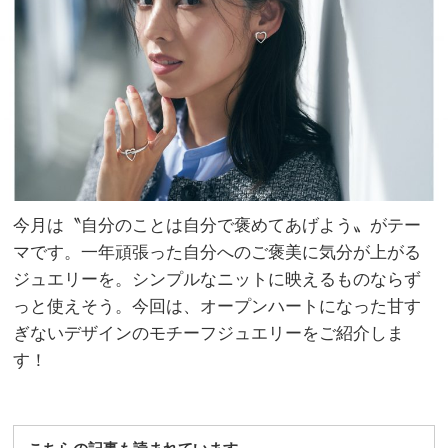
に映
NO
える
T A
おす
HO
すめ
TEL
ブラ
な
ンド
の？
は？
」
今月は〝自分のことは自分で褒めてあげよう〟がテー
マです。一年頑張った自分へのご褒美に気分が上がる
ジュエリーを。シンプルなニットに映えるものならず
っと使えそう。今回は、オープンハートになった甘す
ぎないデザインのモチーフジュエリーをご紹介しま
す！