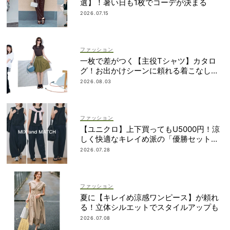
選】！暑い日も1枚でコーデが決まる
2026.07.15
ファッション
一枚で差がつく【主役Tシャツ】カタロ
グ！お出かけシーンに頼れる着こなし実
例も
2026.08.03
ファッション
【ユニクロ】上下買ってもU5000円！涼
しく快適なキレイめ派の「優勝セット」
は着回し力も
2026.07.28
ファッション
夏に【キレイめ涼感ワンピース】が頼れ
る！立体シルエットでスタイルアップも
2026.07.08