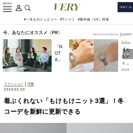
#一生ものジュエリー
#Tシャツ
#紫外線（UV）対策
今、あなたにオススメ〈PR〉
Recommended by
ファッション
「N
【カ
OT
ルテ
A
ィ
HO
エ】
2026
TEL
.07.13
30
」で
代ワ
|
ファッション
洋服
子ど
ーマ
2024.02.03
もの
マ
記憶
着ぶくれない「もけもけニット3選」！冬
に“
に一
パン
コーデを新鮮に更新できる
生残
テー
る
ル”
【極
の一
上の