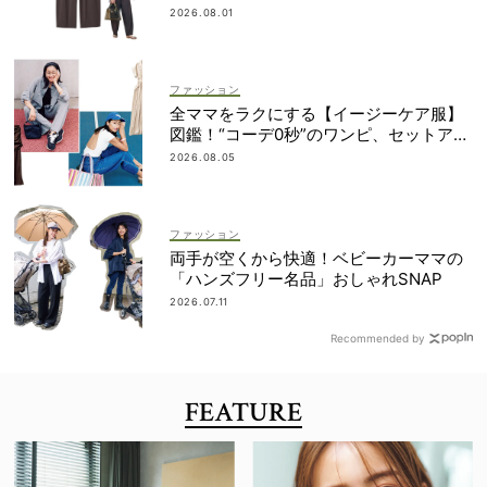
える！
2026.08.01
ファッション
全ママをラクにする【イージーケア服】
図鑑！“コーデ0秒”のワンピ、セットアッ
プetc.
2026.08.05
ファッション
両手が空くから快適！ベビーカーママの
「ハンズフリー名品」おしゃれSNAP
2026.07.11
Recommended by
FEATURE