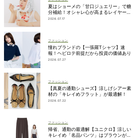
夏はショーメの「甘口ジュエリー」で糖
分補給！オシャレ心が高まるレイヤード
術
2026.07.17
ファッション
憧れブランドの【一張羅Tシャツ】速
報！ヘビロテ前提だから投資の価値あり
2026.07.27
ファッション
【真夏の通勤シューズ】涼しげシアー素
材の「キレイめフラット」が最適解！
2026.07.22
ファッション
帰省、通勤の最適解【ユニクロ】涼しい
キレイめ「名品パンツ」はブラウンが使