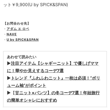
ット￥9,900(U by SPICK&SPAN)
【お問合わせ先】
・
アダム エ ロペ
・
NAVE
・
U by SPICK&SPAN
あわせて読みたい
▶
注目アイテム【シャギーニット】で優しげママ
に！華やか見えするコーデ7選
▶
トレンド『ふわふわニット』一枚は必須！“ボリ
ューム袖”がポイント
▶【
甘ニット×パンツ】の冬コーデ7選！年始旅行
の簡単オシャレにおすすめ