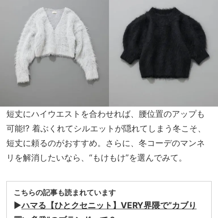
生も
家族
の時
旅】
計が
を
人
気！
仕事
のご
褒美
＆節
目買
いに
短丈にハイウエストを合わせれば、腰位置のアップも
可能⁉ 着ぶくれてシルエットが隠れてしまう冬こそ、
短丈に頼るのがおすすめ。さらに、冬コーデのマンネ
リを解消したいなら、“もけもけ”を選んでみて。
こちらの記事も読まれています
▶
ハマる【ひとクセニット】VERY界隈で”カブり