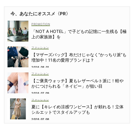
今、あなたにオススメ〈PR〉
「NOT A HOTEL」で子どもの記憶に一生残る【極
上の家族旅】を
ファッション
【マザーズバッグ】布だけじゃなく“かっちり派”も
増加中！11名の愛用ブランドは？
2026.08.01
ファッション
【ご褒美ウォッチ】夏もレザーベルト派に！軽や
かにつけられる「ネイビー」が狙い目
2026.07.09
ファッション
夏に【キレイめ涼感ワンピース】が頼れる！立体
シルエットでスタイルアップも
2026.07.08