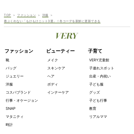
TOP
ファッション
洋服
着ぶくれない「もけもけニット3選」！冬コーデを新鮮に更新できる
ファッション
ビューティー
子育て
靴
メイク
VERY児童館
バッグ
スキンケア
子連れスポット
ジュエリー
ヘア
出産・内祝い
洋服
ボディ
子ども服
コスパブランド
インナーケア
グッズ
行事・オケージョン
子ども行事
SNAP
教育
マタニティ
リアルママ
時計