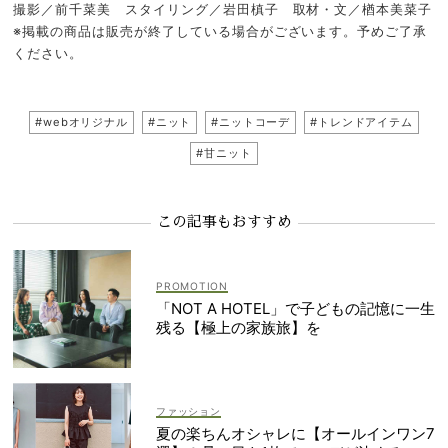
撮影／前千菜美 スタイリング／岩田槙子 取材・文／楢本美菜子
※掲載の商品は販売が終了している場合がございます。予めご了承
ください。
#webオリジナル
#ニット
#ニットコーデ
#トレンドアイテム
#甘ニット
この記事もおすすめ
「NOT A HOTEL」で子どもの記憶に一生
残る【極上の家族旅】を
ファッション
夏の楽ちんオシャレに【オールインワン7