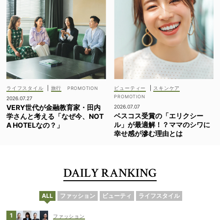
ライフスタイル
|
旅行
ビューティー
|
スキンケア
2026.07.27
VERY世代が金融教育家・田内
2026.07.07
ベスコス受賞の「エリクシー
学さんと考える「なぜ今、NOT
ル」が最適解！？ママのシワに
A HOTELなの？」
幸せ感が滲む理由とは
DAILY RANKING
ALL
ファッション
ビューティ
ライフスタイル
ファッション