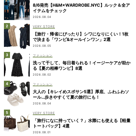
8/6発売【H&M×WARDROBE.NYC】ルック＆全ア
イテムをチェック
2026.08.04
VERY STORE
【旅行・帰省にぴったり】シワになりにくい！1枚
で決まる「ワンピ&オールインワン」2選
2026.08.05
ファッション
洗って干して、毎日着られる！イージーケアが助か
る【夏の相棒ワンピ】8選
2026.08.02
ファッション
大人の【キレイめスポサン5選】厚底、ふわふわソ
ール…歩きやすくて夏の旅行にも！
2026.08.04
VERY STORE
「旅行になに持っていく？」水際にも使える【軽量
トートバッグ】4選
2026.08.01