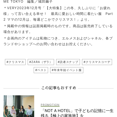
ME TOKYO 編集／城田繭子
＊VERY2023年12月号「【大特集】この冬、久しぶりに「お疲れ
様」って言い合える幸せ！ 最高に愛おしい時間に着たい服 Part
2 ママの12月は、毎週どこかでクリスマス！」より。
＊掲載中の情報は誌面掲載時のものです。商品は販売終了している
場合があります。
＊企画内のアイテムは私物につき、エルメスおよびシャネル、各ブ
ランドやショップへのお問い合わせはお控えください。
#クリスマス
#ZARA（ザラ）
#読者スナップ
#クリスマスコーデ
#ベスト
#年末年始イベント服
この記事もおすすめ
「NOT A HOTEL」で子どもの記憶に一生
残る【極上の家族旅】を