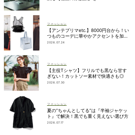
ファッション
【アンテプリマetc.】8000円台から！い
つものコーデに華やかアクセントを加え
る「甘ちびバッグ」9選
2026.07.24
ファッション
【主役Tシャツ】フリルでも黒なら甘す
ぎない！カットソー素材で快適さも◎
2026.07.30
ファッション
夏の“ちゃんとしてる”は『半袖ジャケッ
ト』で解決！黒でも重く見えない選び方
2026.07.17