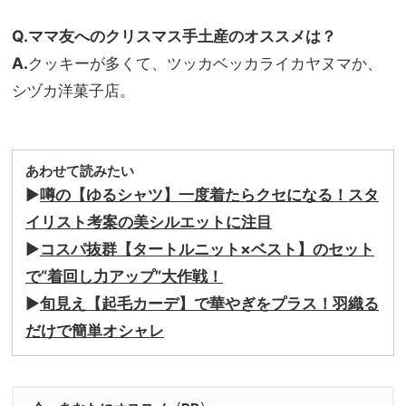
Q.ママ友へのクリスマス手土産のオススメは？
A.
クッキーが多くて、ツッカベッカライカヤヌマか、
シヅカ洋菓子店。
あわせて読みたい
▶
噂の【ゆるシャツ】一度着たらクセになる！スタ
イリスト考案の美シルエットに注目
▶
コスパ抜群【タートルニット×ベスト】のセット
で“着回し力アップ”大作戦！
▶
旬見え【起毛カーデ】で華やぎをプラス！羽織る
だけで簡単オシャレ