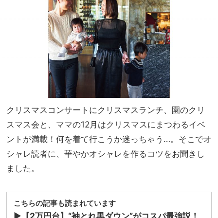
の新
家族
作は
旅】
ミニ
を
サイ
ズが
セッ
ト！
クリスマスコンサートにクリスマスランチ、園のクリ
スマス会と、ママの12月はクリスマスにまつわるイベ
ントが満載！何を着て行こうか迷っちゃう…。そこでオ
シャレ読者に、華やかオシャレを作るコツをお聞きし
ました。
こちらの記事も読まれています
▶
【2万円台】“袖とれ黒ダウン”がコスパ最強説！