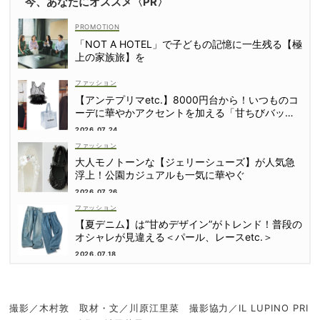
今、あなたにオススメ〈PR〉
「NOT A HOTEL」で子どもの記憶に一生残る【極
上の家族旅】を
ファッション
【アンテプリマetc.】8000円台から！いつものコ
ーデに華やかアクセントを加える「甘ちびバッ
グ」9選
2026.07.24
ファッション
大人モノトーンな【ジェリーシューズ】が人気急
浮上！公園カジュアルも一気に華やぐ
2026.07.26
ファッション
【夏デニム】は“甘めデザイン”がトレンド！普段の
オシャレが見違える＜パール、レースetc.＞
2026.07.18
撮影／木村敦 取材・文／川原江里菜 撮影協力／IL LUPINO PRI