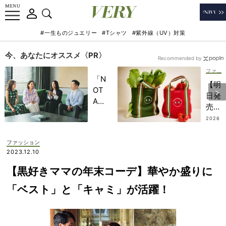
#一生ものジュエリー
#Tシャツ
#紫外線（UV）対策
今、あなたにオススメ〈PR〉
Recommended by
ファッション
「N
【明
OT
日発
A
売】
HO
アニ
2026
TEL
.07.2
ヤ・
2
」で
ハイ
ファッション
子ど
ンド
2023.12.10
もの
マー
記憶
【黒好きママの年末コーデ】華やか盛りに
チの
に一
人気
「ベスト」と「キャミ」が活躍！
生残
「ト
る
ー
【極
ト」
上の