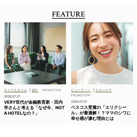
FEATURE
ライフスタイル
|
旅行
ビューティー
|
スキンケア
2026.07.27
VERY世代が金融教育家・田内
2026.07.07
ベスコス受賞の「エリクシー
学さんと考える「なぜ今、NOT
ル」が最適解！？ママのシワに
A HOTELなの？」
幸せ感が滲む理由とは