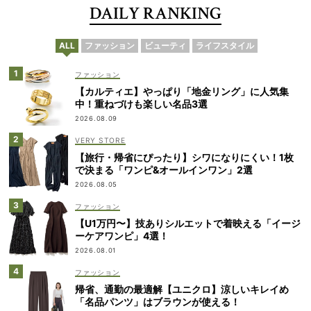
DAILY RANKING
ALL
ファッション
ビューティ
ライフスタイル
ファッション
【カルティエ】やっぱり「地金リング」に人気集
中！重ねづけも楽しい名品3選
2026.08.09
VERY STORE
【旅行・帰省にぴったり】シワになりにくい！1枚
で決まる「ワンピ&オールインワン」2選
2026.08.05
ファッション
【U1万円〜】技ありシルエットで着映える「イージ
ーケアワンピ」4選！
2026.08.01
ファッション
帰省、通勤の最適解【ユニクロ】涼しいキレイめ
「名品パンツ」はブラウンが使える！