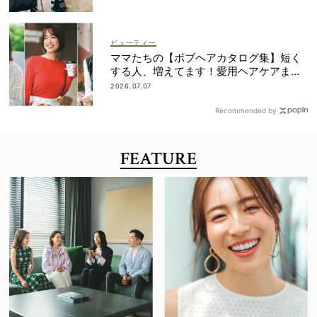
ビューティー
ママたちの【ボブヘアカタログ集】短く
する人、増えてます！愛用ヘアケアまで
全部見せ
2026.07.07
Recommended by
FEATURE