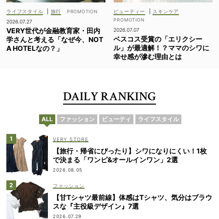
ライフスタイル
|
旅行
ビューティー
|
スキンケア
2026.07.27
VERY世代が金融教育家・田内
2026.07.07
ベスコス受賞の「エリクシー
学さんと考える「なぜ今、NOT
ル」が最適解！？ママのシワに
A HOTELなの？」
幸せ感が滲む理由とは
DAILY RANKING
ALL
ファッション
ビューティ
ライフスタイル
VERY STORE
【旅行・帰省にぴったり】シワになりにくい！1枚
で決まる「ワンピ&オールインワン」2選
2026.08.05
ファッション
【甘Tシャツ最前線】体感はTシャツ、気分はブラウ
スな『主役級デザイン』7選
2026.07.29