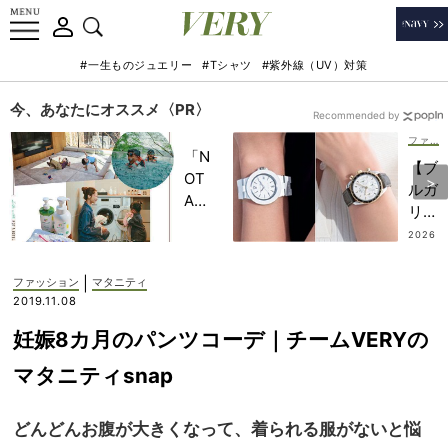
#一生ものジュエリー
#Tシャツ
#紫外線（UV）対策
今、あなたにオススメ〈PR〉
Recommended by
ファッション
「N
【ブ
OT
ルガ
A
リ・
HO
オメ
2026
TEL
.07.14
ガ】
」で
オン
|
ファッション
マタニティ
子ど
オフ
2019.11.08
もの
頼れ
記憶
妊娠8カ月のパンツコーデ｜チームVERYの
る
に一
「ハ
マタニティsnap
生残
ンサ
る
ムな
【極
どんどんお腹が大きくなって、着られる服がないと悩
時
上の