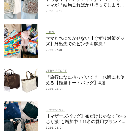
ママが「結局こればかり持ってしまう」
納得の理由
2026.05.12
子育て
ママたちに欠かせない【ぐずり対策グッ
ズ】外出先でのピンチを解決！
2026.07.31
VERY STORE
「旅行になに持っていく？」水際にも使
える【軽量トートバッグ】4選
2026.08.01
ファッション
【マザーズバッグ】布だけじゃなく“かっ
ちり派”も増加中！11名の愛用ブランド
は？
2026.08.01