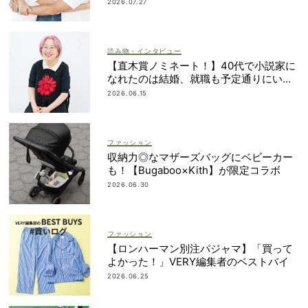
簿も大公開
2026.07.27
読み物・インタビュー
【直木賞ノミネート！】40代で小説家に
なれたのは結婚、就職も予定通りにいか
なかったから｜朝倉かすみさん
2026.06.15
ファッション
収納力◎なマザーズバッグにベビーカー
も！【Bugaboo×Kith】が限定コラボ
2026.06.30
ファッション
【ロンハーマン別注パジャマ】「買って
よかった！」VERY編集者のベストバイ
2026.06.25