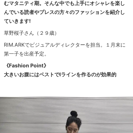
計」
むマタニティ期。そんな中でも上手にオシャレを楽し
家族
に注
旅】
んでいる読者やプレスの方々のファッションを紹介し
目！
を
ていきます!
ママ
もつ
草野桜子さん（２９歳）
けや
すい
RIM.ARKでビジュアルディレクターを担当。１月末に
サイ
第一子を出産予定。
ズ感
っ
《Fashion Point》
て？
大きいお腹にはベストでIラインを作るのが効果的