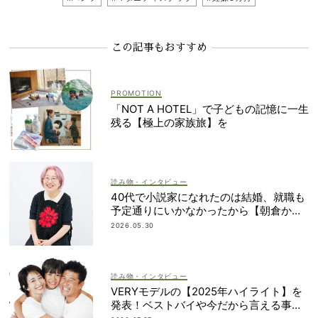
この記事もおすすめ
「NOT A HOTEL」で子どもの記憶に一生
残る【極上の家族旅】を
読み物・インタビュー
40代で小説家になれたのは結婚、就職も
予定通りにいかなかったから【朝倉かす
みさん】
2026.05.30
読み物・インタビュー
VERYモデルの【2025年ハイライト】を
発表！ベストバイや今だから言える事件