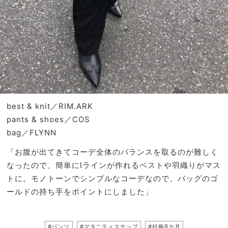
best & knit／RIM.ARK
pants & shoes／COS
bag／FLYNN
「お腹が出てきてコーデ全体のバランスを取るのが難しく
なったので、簡単にIラインが作れるベストや羽織りがマス
トに。モノトーンでシンプルなコーデなので、バッグのゴ
ールドの持ち手をポイントにしました」
#パンツ
#マタニティスナップ
#妊娠8カ月