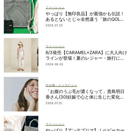
ファッション
やっぱり【無印良品】が最強かも伝説！
あるとないとじゃ全然違う「旅のQOL爆
上げアイテム」
2026.07.23
ファッション
6/3発売【CARAMEL×ZARA】に大人向け
ラインが登場！夏のレジャー・旅行にも
おすすめ
2026.06.02
読み物・インタビュー
「お腹のうぶ毛が濃くなって」貴島明日
香さん(30)妊娠で心と体に生じた変化も
「愛しいです」
2026.07.13
ファッション
やっぱり【アンテプリマ】！ベビーカー