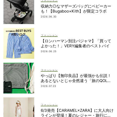
ファッション
収納力◎なマザーズバッグにベビーカー
も！【Bugaboo×Kith】が限定コラボ
2026.06.30
ファッション
【ロンハーマン別注パジャマ】「買って
よかった！」VERY編集者のベストバイ
2026.06.25
ファッション
やっぱり【無印良品】が最強かも伝説！
あるとないとじゃ全然違う「旅のQOL爆
上げアイテム」
2026.07.23
ファッション
6/3発売【CARAMEL×ZARA】に大人向け
ラインが登場！夏のレジャー・旅行にも