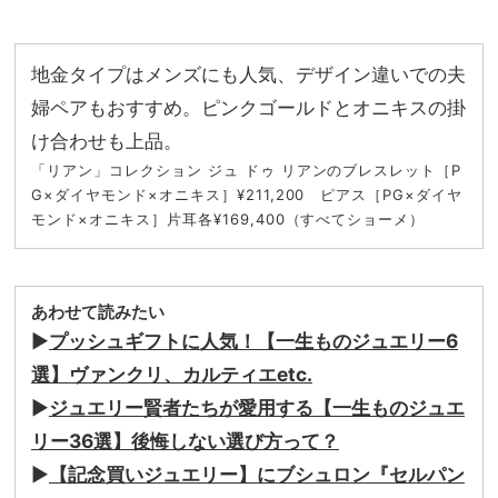
地金タイプはメンズにも人気、デザイン違いでの夫
婦ペアもおすすめ。ピンクゴールドとオニキスの掛
け合わせも上品。
「リアン」コレクション ジュ ドゥ リアンのブレスレット［P
G×ダイヤモンド×オニキス］¥211,200 ピアス［PG×ダイヤ
モンド×オニキス］片耳各¥169,400（すべてショーメ）
あわせて読みたい
▶︎
プッシュギフトに人気！【一生ものジュエリー6
選】ヴァンクリ、カルティエetc.
▶︎
ジュエリー賢者たちが愛用する【一生ものジュエ
リー36選】後悔しない選び方って？
▶︎
【記念買いジュエリー】にブシュロン『セルパン