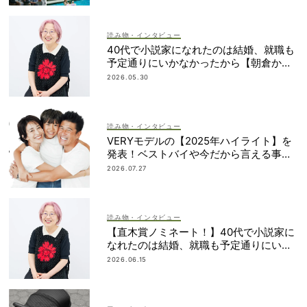
読み物・インタビュー
40代で小説家になれたのは結婚、就職も
予定通りにいかなかったから【朝倉かす
みさん】
2026.05.30
読み物・インタビュー
VERYモデルの【2025年ハイライト】を
発表！ベストバイや今だから言える事件
簿も大公開
2026.07.27
読み物・インタビュー
【直木賞ノミネート！】40代で小説家に
なれたのは結婚、就職も予定通りにいか
なかったから｜朝倉かすみさん
2026.06.15