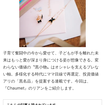
ンツ
家族
とサ
旅】
ンダ
を
ルセ
ッ
ト」
最適
プラ
ン
子育て奮闘中の今から愛せて、子どもが手を離れた未
来はもっと愛が深まり身につける姿が想像できる。変
わらない価値の〝黒小物〟はオシャレを支えるブレな
い軸。多様化する時代にママ目線で再選定、投資価値
アリの「黒名品」を提案する連載です。今回は、
『Chaumet』のリアンをご紹介します。
こちらの記事も読まれています