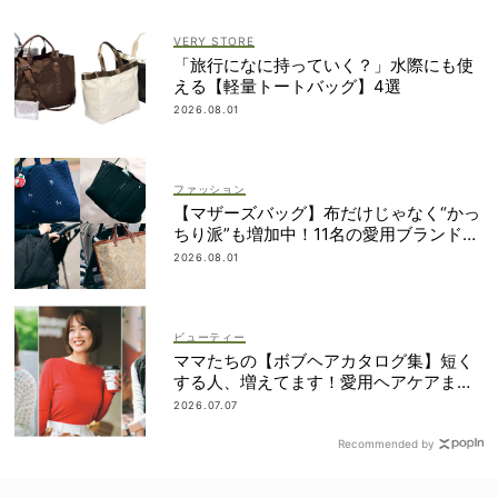
VERY STORE
「旅行になに持っていく？」水際にも使
える【軽量トートバッグ】4選
2026.08.01
ファッション
【マザーズバッグ】布だけじゃなく“かっ
ちり派”も増加中！11名の愛用ブランド
は？
2026.08.01
ビューティー
ママたちの【ボブヘアカタログ集】短く
する人、増えてます！愛用ヘアケアまで
全部見せ
2026.07.07
Recommended by