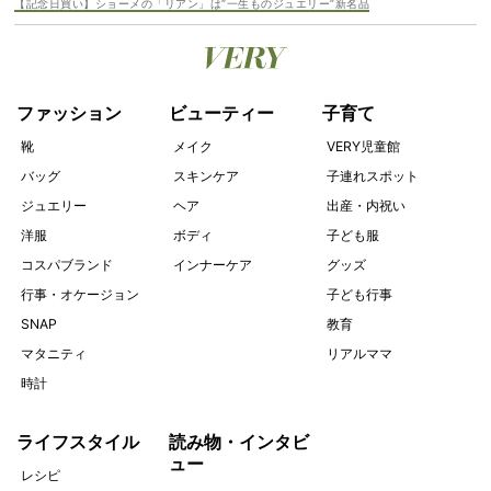
【記念日買い】ショーメの「リアン」は“一生ものジュエリー”新名品
ファッション
ビューティー
子育て
靴
メイク
VERY児童館
バッグ
スキンケア
子連れスポット
ジュエリー
ヘア
出産・内祝い
洋服
ボディ
子ども服
コスパブランド
インナーケア
グッズ
行事・オケージョン
子ども行事
SNAP
教育
マタニティ
リアルママ
時計
ライフスタイル
読み物・インタビ
ュー
レシピ