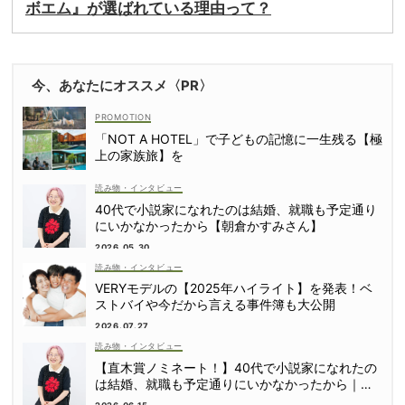
ボエム』が選ばれている理由って？
今、あなたにオススメ〈PR〉
「NOT A HOTEL」で子どもの記憶に一生残る【極
上の家族旅】を
読み物・インタビュー
40代で小説家になれたのは結婚、就職も予定通り
にいかなかったから【朝倉かすみさん】
2026.05.30
読み物・インタビュー
VERYモデルの【2025年ハイライト】を発表！ベ
ストバイや今だから言える事件簿も大公開
2026.07.27
読み物・インタビュー
【直木賞ノミネート！】40代で小説家になれたの
は結婚、就職も予定通りにいかなかったから｜朝
倉かすみさん