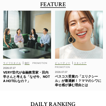
FEATURE
ライフスタイル
|
旅行
ビューティー
|
スキンケア
2026.07.27
VERY世代が金融教育家・田内
2026.07.07
ベスコス受賞の「エリクシー
学さんと考える「なぜ今、NOT
ル」が最適解！？ママのシワに
A HOTELなの？」
幸せ感が滲む理由とは
DAILY RANKING