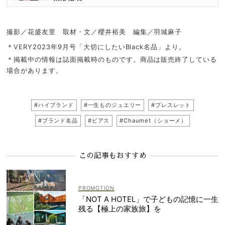
2026.06.15
撮影／花盛友里 取材・文／櫻井裕美 編集／羽城麻子
＊VERY2023年9月号「大切にしたいBlack名品」より。
＊掲載中の情報は誌面掲載時のものです。商品は販売終了している
場合があります。
#ハイブランド
#一生ものジュエリー
#ブレスレット
#ブランド名品
#ピアス
#Chaumet（ショーメ）
この記事もおすすめ
「NOT A HOTEL」で子どもの記憶に一生
残る【極上の家族旅】を