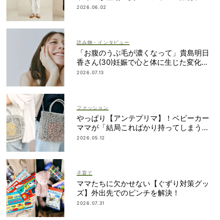
おすすめ
2026.06.02
読み物・インタビュー
「お腹のうぶ毛が濃くなって」貴島明日
香さん(30)妊娠で心と体に生じた変化も
「愛しいです」
2026.07.13
ファッション
やっぱり【アンテプリマ】！ベビーカー
ママが「結局こればかり持ってしまう」
納得の理由
2026.05.12
子育て
ママたちに欠かせない【ぐずり対策グッ
ズ】外出先でのピンチを解決！
2026.07.31