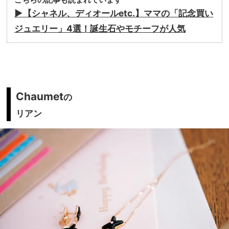
▶︎【シャネル、ディオールetc.】ママの「記念買い
ジュエリー」4選！誕生石やモチーフが人気
Chaumet
の
リアン