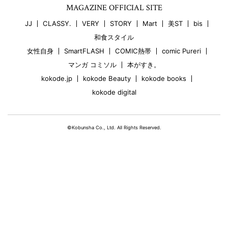
MAGAZINE OFFICIAL SITE
JJ
CLASSY.
VERY
STORY
Mart
美ST
bis
和食スタイル
女性自身
SmartFLASH
COMIC熱帯
comic Pureri
マンガ コミソル
本がすき。
kokode.jp
kokode Beauty
kokode books
kokode digital
©Kobunsha Co., Ltd. All Rights Reserved.