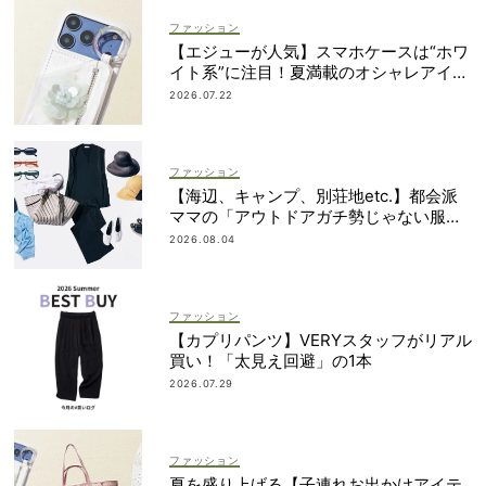
ファッション
【エジューが人気】スマホケースは“ホワ
イト系”に注目！夏満載のオシャレアイテ
ム４選
2026.07.22
ファッション
【海辺、キャンプ、別荘地etc.】都会派
ママの「アウトドアガチ勢じゃない服と
小物」集めました！
2026.08.04
ファッション
【カプリパンツ】VERYスタッフがリアル
買い！「太見え回避」の1本
2026.07.29
ファッション
夏を盛り上げる【子連れお出かけアイテ