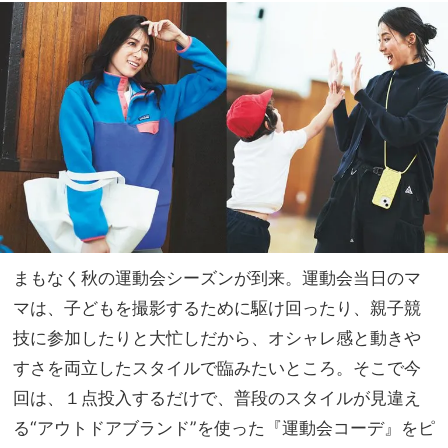
つけ
家族
られ
旅】
る
を
「ネ
イビ
ー」
が狙
い目
まもなく秋の運動会シーズンが到来。運動会当日のマ
マは、子どもを撮影するために駆け回ったり、親子競
技に参加したりと大忙しだから、オシャレ感と動きや
すさを両立したスタイルで臨みたいところ。そこで今
回は、１点投入するだけで、普段のスタイルが見違え
る“アウトドアブランド”を使った『運動会コーデ』をピ