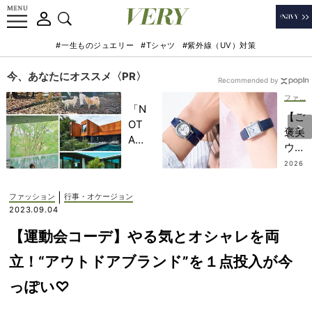
#一生ものジュエリー
#Tシャツ
#紫外線（UV）対策
今、あなたにオススメ〈PR〉
Recommended by
ファッション
「N
【ご
OT
褒美
A
ウォ
HO
ッ
2026
TEL
.07.0
チ】
9
」で
夏も
|
ファッション
行事・オケージョン
子ど
レザ
2023.09.04
もの
ーベ
記憶
【運動会コーデ】やる気とオシャレを両
ルト
に一
派
立！“アウトドアブランド”を１点投入が今
生残
に！
る
っぽい♡
軽や
【極
かに
上の