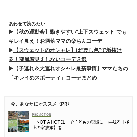
あわせて読みたい
▶︎
【秋の運動会】動きやすい“上下スウェット”でも
キレイ見え！お洒落ママの楽ちんコーデ
▶︎
【スウェットのオシャレ】は“差し色”で垢抜け
る！部屋着見えしないコーデ３選
▶︎
【子連れ＆犬連れオシャレ最新事情】ママたちの
「キレイめスポーティ」コーデまとめ
今、あなたにオススメ〈PR〉
「NOT A HOTEL」で子どもの記憶に一生残る【極
上の家族旅】を