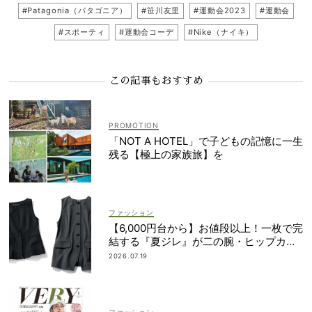
#Patagonia（パタゴニア）
#笹川友里
#運動会2023
#運動会
#スポーティ
#運動会コーデ
#Nike（ナイキ）
この記事もおすすめ
「NOT A HOTEL」で子どもの記憶に一生
残る【極上の家族旅】を
ファッション
【6,000円台から】お値段以上！一枚で完
結する『夏ジレ』が二の腕・ヒップカバ
ーに大活躍
2026.07.19
ファッション