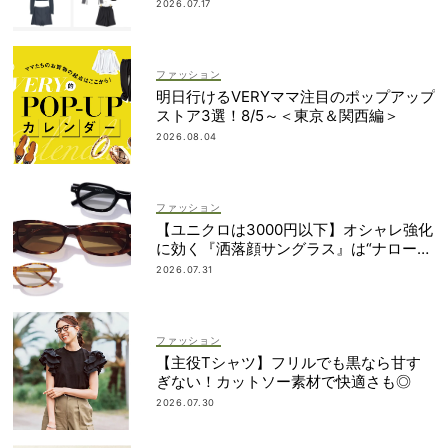
＆ショートパンツセット」6選！
2026.07.17
ファッション
明日行けるVERYママ注目のポップアップ
ストア3選！8/5～＜東京＆関西編＞
2026.08.04
ファッション
【ユニクロは3000円以下】オシャレ強化
に効く『洒落顔サングラス』は“ナローフ
ォルム”が最旬！
2026.07.31
ファッション
【主役Tシャツ】フリルでも黒なら甘す
ぎない！カットソー素材で快適さも◎
2026.07.30