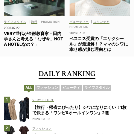
ライフスタイル
|
旅行
ビューティー
|
スキンケア
2026.07.27
VERY世代が金融教育家・田内
2026.07.07
ベスコス受賞の「エリクシー
学さんと考える「なぜ今、NOT
ル」が最適解！？ママのシワに
A HOTELなの？」
幸せ感が滲む理由とは
DAILY RANKING
ALL
ファッション
ビューティ
ライフスタイル
VERY STORE
【旅行・帰省にぴったり】シワになりにくい！1枚
で決まる「ワンピ&オールインワン」2選
2026.08.05
ファッション