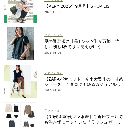
【VERY 2026年9月号】SHOP LIST
2026.08.06
ファッション
夏の通勤服に【黒Tシャツ】が万能！忙
しい朝も1枚でサマ見えが叶う
2026.08.02
ファッション
【ZARAが大ヒット】今季大豊作の「甘め
シューズ」カタログ！ゆるカジュアルの
鮮度アップに◎
2026.07.30
ファッション
【30代＆40代ママ水着】ご近所プールで
も浮かずにオシャレな「ラッシュガード