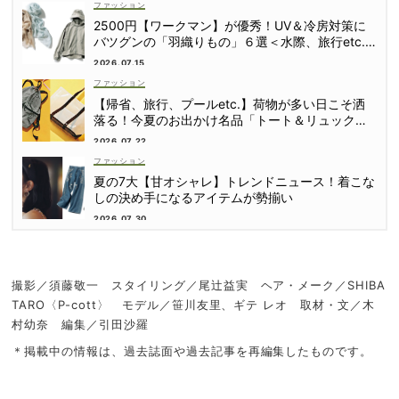
ファッション
2500円【ワークマン】が優秀！UV＆冷房対策に
バツグンの「羽織りもの」６選＜水際、旅行etc.
＞
2026.07.15
ファッション
【帰省、旅行、プールetc.】荷物が多い日こそ洒
落る！今夏のお出かけ名品「トート＆リュック」
５選
2026.07.22
ファッション
夏の7大【甘オシャレ】トレンドニュース！着こな
しの決め手になるアイテムが勢揃い
2026.07.30
撮影／須藤敬一 スタイリング／尾辻󠄀益実 ヘア・メーク／SHIBA
TARO〈P-cott〉 モデル／笹川友里、ギテ レオ 取材・文／木
村幼奈 編集／引田沙羅
＊掲載中の情報は、過去誌面や過去記事を再編集したものです。