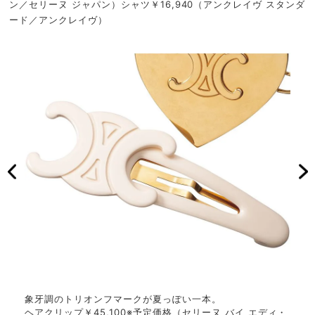
ン／セリーヌ ジャパン）シャツ￥16,940（アンクレイヴ スタンダ
ード／アンクレイヴ）
象牙調のトリオンフマークが夏っぽい一本。
鏡面
ディ・
ヘアクリップ￥45,100※予定価格（セリーヌ バイ エディ・
ヘア