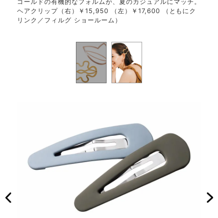
ゴールドの有機的なフォルムが、夏のカジュアルにマッチ。
,50
ムス
ヘアクリップ（右）￥15,950 （左）￥17,600 （ともにク
キ／
0（
リンク／フィルグ ショールーム）
）
ロー