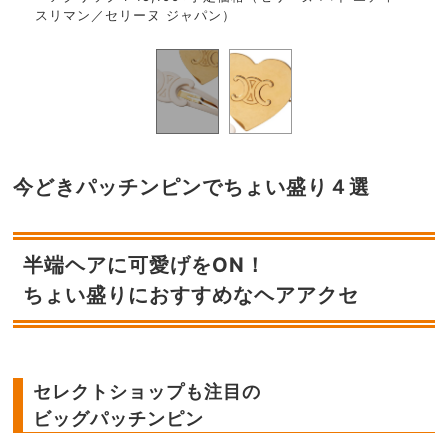
スリマン／セリーヌ ジャパン）
スリ
今どきパッチンピンでちょい盛り４選
半端ヘアに可愛げをON！
ちょい盛りにおすすめなヘアアクセ
セレクトショップも注目の
ビッグパッチンピン