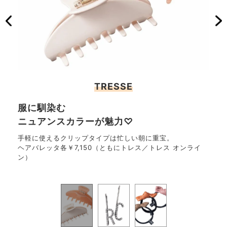
TRESSE
服に馴染む
ラ
ニュアンスカラーが魅力♡
イ
が完
手軽に使えるクリップタイプは忙しい朝に重宝。
自分
ヘアバレッタ各￥7,150（ともにトレス／トレス オンライ
フ。
ト／ザ
ン）
ヘア
アー