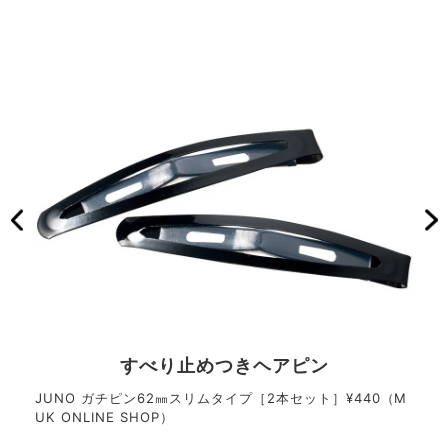
すべり止めつきヘアピン
ントゥ
JUNO ガチピン62㎜スリムタイプ［2本セット］¥440（M
un
UK ONLINE SHOP）
デイ