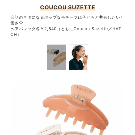
COUCOU SUZETTE
ット
バレッ
ード
￥3
会話のネタになるポップなモチーフは子どもと共有したい可
ス）
愛さ♡
ヘアバレッタ各￥2,640（ともにCoucou Suzette／HAT
CH）