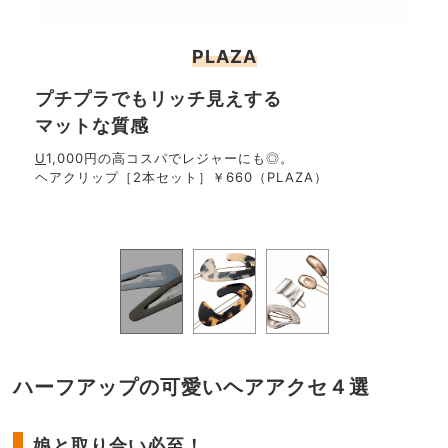
PLAZA
プチプラでもリッチ見えする
ミ
マットな質感
べ
ズなの
U
1,000円の高コスパでレジャーにも◎。
素材
ヘアクリップ［2本セット］￥660（PLAZA）
の、
5,4
ヘア
／ザ
ハーフアップの可愛いヘアアクセ４選
娘と取り合い必至！