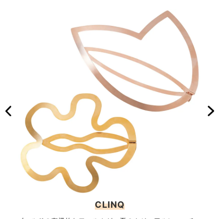
CLINQ
ルー
ヘア
 ビー
ム）