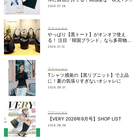
ャツ」7選
2026.07.28
ファッション
やっぱり【黒トート】がオンオフ使え
る！ 注目「韓国ブランド」なら多荷物派
もすっきり見え
2026.07.13
ファッション
Tシャツ感覚の【黒リブニット】で上品
に！夏の気張りすぎないオシャレに
2026.08.01
ファッション
【VERY 2026年9月号】SHOP LIST
2026.08.06