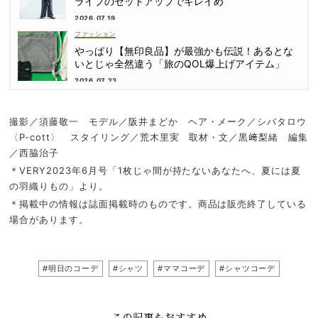
ライプのセットアップでキレイめ
2026.07.19
ファッション
やっぱり【無印良品】が最強かも伝説！あるとな
いとじゃ全然違う「旅のQOL爆上げアイテム」
2026.07.23
撮影／須藤敬一 モデル／阪井まどか ヘア・メーク／シバタロウ
〈P-cott〉 スタイリング／荒木里実 取材・文／黒﨑梨緒 編集
／西脇治子
＊VERY2023年6月号「1枚じゃ間が持たないあなたへ、夏には夏
の羽織りもの」より。
＊掲載中の情報は誌面掲載時のものです。商品は販売終了している
場合があります。
#明日のコーデ
#シャツ
#ママコーデ
#シャツコーデ