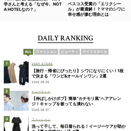
ベスコス受賞の「エリクシー
学さんと考える「なぜ今、NOT
ル」が最適解！？ママのシワに
A HOTELなの？」
幸せ感が滲む理由とは
DAILY RANKING
ALL
ファッション
ビューティ
ライフスタイル
VERY STORE
【旅行・帰省にぴったり】シワになりにくい！1枚
で決まる「ワンピ&オールインワン」2選
2026.08.05
ビューティー
【伸ばしかけボブ】簡単“カチモリ風”ヘアアレン
ジ！キャップを被っても潰れない
2026.08.07
ファッション
洗って干して、毎日着られる！イージーケアが助か