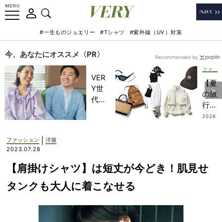
#一生ものジュエリー
#Tシャツ
#紫外線（UV）対策
今、あなたにオススメ〈PR〉
Recommended by
ファッション
VER
【夏
Y世
の旅
代が
行、
金融
何着
2026
教育
.07.19
て
家・
く？
|
ファッション
洋服
田内
】オ
2023.07.28
学さ
シャ
んと
【肩掛けシャツ】は短丈が今どき！肌見せ
レ賢
考え
者７
タンクも大人に着こなせる
る
人の
「な
『行
ぜ
き先
今、