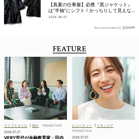
【真夏の仕事服】必携『黒ジャケット』
は“半袖”にシフト！かっちりして見えな
いデザインに注目
2026.08.07
Recommended by
FEATURE
ライフスタイル
|
旅行
ビューティー
|
スキンケア
2026.07.27
VERY世代が金融教育家・田内
2026.07.07