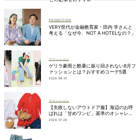
この記事もおすすめ
VERY世代が金融教育家・田内 学さんと
考える「なぜ今、NOT A HOTELなの？」
ファッション
ゲリラ豪雨と酷暑に振り回されない8月フ
ァッションとは？おすすめコーデ5選
2026.08.01
ファッション
【失敗しないアウトドア服】海辺のお呼
ばれは「甘めワンピ」基準のオシャレが
正解！
2026.07.28