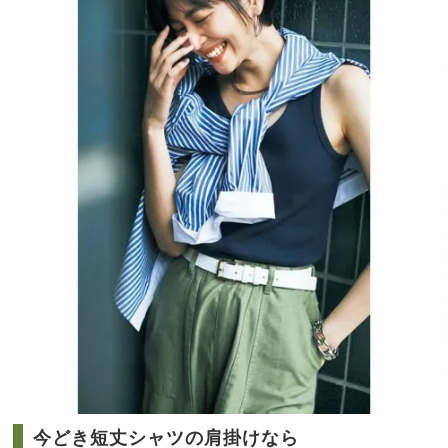
別ワ
NO
ード
T A
ロー
HO
ブプ
TEL
ラ
な
ン』
の？
大公
」
開！
今どき短丈シャツの肩掛けなら