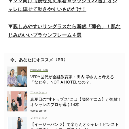
▼
ママ向け【痩せ見え水着＆ラッシュ22選】オシ
ャレに隠せて動きやすいものだけ！
▼
親しみやすいサングラスなら断然「薄色」！肌な
じみのいいブラウンフレーム４選
今、あなたにオススメ〈PR〉
VERY世代が金融教育家・田内 学さんと考える
「なぜ今、NOT A HOTELなの？」
ファッション
真夏日の“甘トップス”には【薄軽デニム】が無敵！
オシャレのプロが選ぶ14本
2026.07.12
ファッション
【イージーパンツ】で楽ちんオシャレ！ピンスト