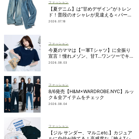
ファッション
【夏デニム】は“甘めデザイン”がトレン
ド！普段のオシャレが見違える＜パー
ル、レースetc.＞
2026.07.18
ファッション
今夏のママは【一軍Tシャツ】に全振り
宣言！憧れメゾン、甘T…ワンツーでキマ
るものだけ
2026.08.03
ファッション
8/6発売【H&M×WARDROBE.NYC】ルッ
ク＆全アイテムをチェック
2026.08.04
ファッション
【ジル サンダー、マルニetc.】カジュア
ルに自信が持てる！高感度な「映えTシ