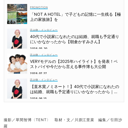
「NOT A HOTEL」で子どもの記憶に一生残る【極
上の家族旅】を
読み物・インタビュー
40代で小説家になれたのは結婚、就職も予定通り
にいかなかったから【朝倉かすみさん】
2026.05.30
読み物・インタビュー
VERYモデルの【2025年ハイライト】を発表！ベ
ストバイや今だから言える事件簿も大公開
2026.07.27
読み物・インタビュー
【直木賞ノミネート！】40代で小説家になれたの
は結婚、就職も予定通りにいかなかったから｜朝
倉かすみさん
2026.06.15
撮影／草間智博〈TENT〉 取材・文／川原江里菜 編集／引田沙
羅