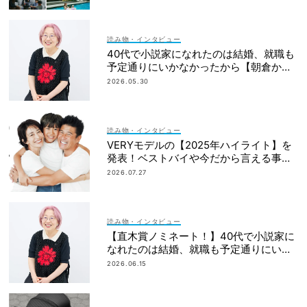
読み物・インタビュー
40代で小説家になれたのは結婚、就職も
予定通りにいかなかったから【朝倉かす
みさん】
2026.05.30
読み物・インタビュー
VERYモデルの【2025年ハイライト】を
発表！ベストバイや今だから言える事件
簿も大公開
2026.07.27
読み物・インタビュー
【直木賞ノミネート！】40代で小説家に
なれたのは結婚、就職も予定通りにいか
なかったから｜朝倉かすみさん
2026.06.15