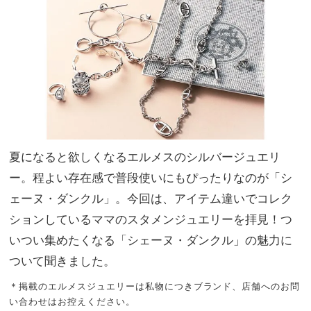
前提
家族
だか
旅】
ら投
を
資の
価値
あり
夏になると欲しくなるエルメスのシルバージュエリ
ー。程よい存在感で普段使いにもぴったりなのが「シ
ェーヌ・ダンクル」。今回は、アイテム違いでコレク
ションしているママのスタメンジュエリーを拝見！つ
いつい集めたくなる「シェーヌ・ダンクル」の魅力に
ついて聞きました。
＊掲載のエルメスジュエリーは私物につきブランド、店舗へのお問
い合わせはお控えください。