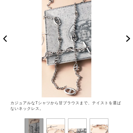
カジュアルなTシャツから甘ブラウスまで、テイストを選ば
モノ
ないネックレス。