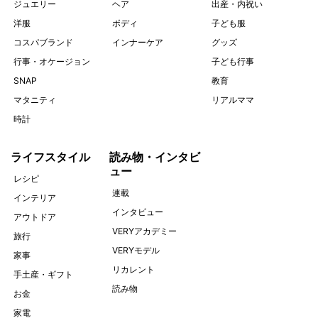
ジュエリー
ヘア
出産・内祝い
洋服
ボディ
子ども服
コスパブランド
インナーケア
グッズ
行事・オケージョン
子ども行事
SNAP
教育
マタニティ
リアルママ
時計
ライフスタイル
読み物・インタビ
ュー
レシピ
連載
インテリア
インタビュー
アウトドア
VERYアカデミー
旅行
VERYモデル
家事
リカレント
手土産・ギフト
読み物
お金
家電