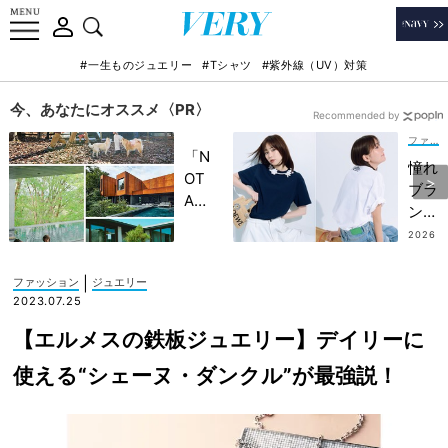
#一生ものジュエリー
#Tシャツ
#紫外線（UV）対策
今、あなたにオススメ〈PR〉
Recommended by
ファッション
「N
憧れ
OT
ブラ
A
ンド
HO
の
2026
TEL
.07.2
【一
7
」で
張羅
|
ファッション
ジュエリー
子ど
Tシ
2023.07.25
もの
ャ
記憶
【エルメスの鉄板ジュエリー】デイリーに
ツ】
に一
速
使える“シェーヌ・ダンクル”が最強説！
生残
報！
る
ヘビ
【極
ロテ
上の