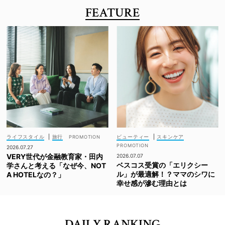
FEATURE
ライフスタイル
|
旅行
ビューティー
|
スキンケア
2026.07.27
VERY世代が金融教育家・田内
2026.07.07
ベスコス受賞の「エリクシー
学さんと考える「なぜ今、NOT
ル」が最適解！？ママのシワに
A HOTELなの？」
幸せ感が滲む理由とは
DAILY RANKING