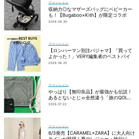
ファッション
収納力◎なマザーズバッグにベビーカー
も！【Bugaboo×Kith】が限定コラボ
2026.06.30
ファッション
【ロンハーマン別注パジャマ】「買って
よかった！」VERY編集者のベストバイ
2026.06.25
ファッション
やっぱり【無印良品】が最強かも伝説！
あるとないとじゃ全然違う「旅のQOL爆
上げアイテム」
2026.07.23
ファッション
6/3発売【CARAMEL×ZARA】に大人向け
ラインが登場！夏のレジャー・旅行にも