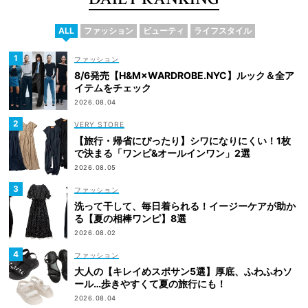
ALL
ファッション
ビューティ
ライフスタイル
ファッション
8/6発売【H&M×WARDROBE.NYC】ルック＆全ア
イテムをチェック
2026.08.04
VERY STORE
【旅行・帰省にぴったり】シワになりにくい！1枚
で決まる「ワンピ&オールインワン」2選
2026.08.05
ファッション
洗って干して、毎日着られる！イージーケアが助か
る【夏の相棒ワンピ】8選
2026.08.02
ファッション
大人の【キレイめスポサン5選】厚底、ふわふわソ
ール…歩きやすくて夏の旅行にも！
2026.08.04