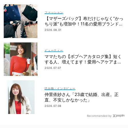
ファッション
【マザーズバッグ】布だけじゃなく“かっ
ちり派”も増加中！11名の愛用ブランド
は？
2026.08.01
ビューティー
ママたちの【ボブヘアカタログ集】短く
する人、増えてます！愛用ヘアケアまで
全部見せ
2026.07.07
読み物・インタビュー
仲里依紗さん「23歳で結婚、出産。正
直、不安しかなかった」
2026.07.08
Recommended by