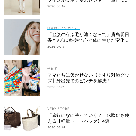
おすすめ
2026.06.02
読み物・インタビュー
「お腹のうぶ毛が濃くなって」貴島明日
香さん(30)妊娠で心と体に生じた変化も
「愛しいです」
2026.07.13
子育て
ママたちに欠かせない【ぐずり対策グッ
ズ】外出先でのピンチを解決！
2026.07.31
VERY STORE
「旅行になに持っていく？」水際にも使
える【軽量トートバッグ】4選
2026.08.01