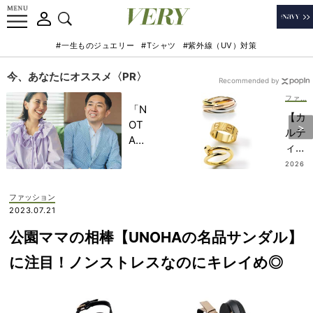
#一生ものジュエリー
#Tシャツ
#紫外線（UV）対策
今、あなたにオススメ〈PR〉
Recommended by
ファッション
「N
【カ
OT
ルテ
A
ィ
HO
エ】
2026
TEL
.08.0
やっ
9
」で
ぱり
ファッション
子ど
「地
2023.07.21
もの
金リ
記憶
公園ママの相棒【UNOHAの名品サンダル】
ン
に一
グ」
に注目！ノンストレスなのにキレイめ◎
生残
に人
る
気集
【極
中！
上の