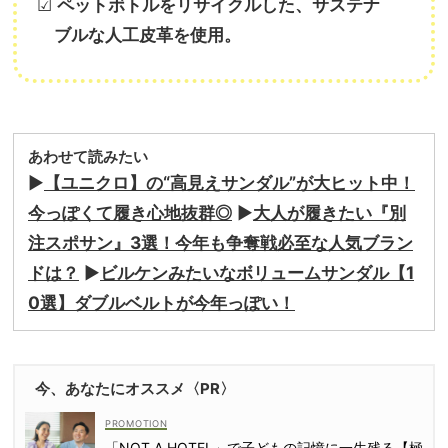
☑︎
ペットボトルをリサイクルした、サステナ
ブルな人工皮革を使用。
あわせて読みたい
▶︎
【ユニクロ】の“高見えサンダル”が大ヒット中！
今っぽくて履き心地抜群◎
▶︎
大人が履きたい『別
注スポサン』3選！今年も争奪戦必至な人気ブラン
ドは？
▶︎
ビルケンみたいなボリュームサンダル【1
0選】ダブルベルトが今年っぽい！
今、あなたにオススメ〈PR〉
「NOT A HOTEL」で子どもの記憶に一生残る【極