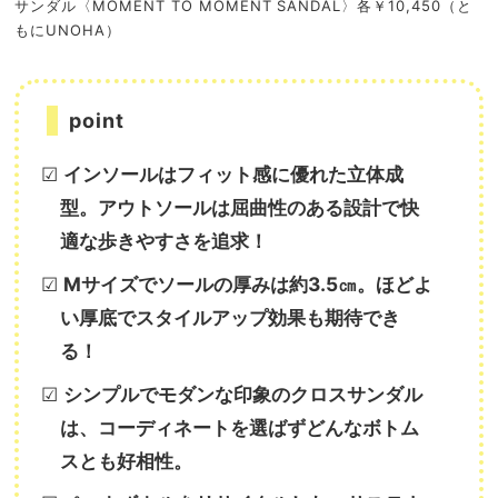
サンダル〈MOMENT TO MOMENT SANDAL〉各￥10,450（と
もにUNOHA）
point
☑︎
インソールはフィット感に優れた立体成
型。アウトソールは屈曲性のある設計で快
適な歩きやすさを追求！
☑︎
Mサイズでソールの厚みは約3.5㎝。ほどよ
い厚底でスタイルアップ効果も期待でき
る！
☑︎
シンプルでモダンな印象のクロスサンダル
は、コーディネートを選ばずどんなボトム
スとも好相性。