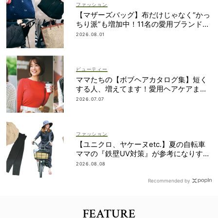
ファッション
【マザーズバッグ】布だけじゃなく“かっ
ちり派”も増加中！11名の愛用ブランド
は？
2026.08.01
ビューティー
ママたちの【ボブヘアカタログ集】短く
する人、増えてます！愛用ヘアケアまで
全部見せ
2026.07.07
ファッション
【ユニクロ、ヤケーヌetc.】夏の自転車
ママの『鉄壁UV対策』が参考になりすぎ
る！
2026.08.08
Recommended by
FEATURE