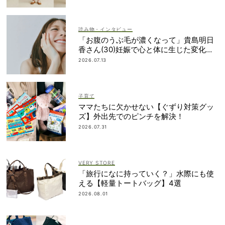
読み物・インタビュー
「お腹のうぶ毛が濃くなって」貴島明日
香さん(30)妊娠で心と体に生じた変化も
「愛しいです」
2026.07.13
子育て
ママたちに欠かせない【ぐずり対策グッ
ズ】外出先でのピンチを解決！
2026.07.31
VERY STORE
「旅行になに持っていく？」水際にも使
える【軽量トートバッグ】4選
2026.08.01