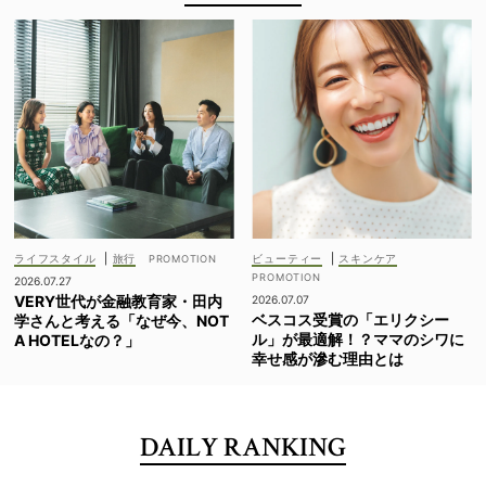
ライフスタイル
|
旅行
ビューティー
|
スキンケア
2026.07.27
VERY世代が金融教育家・田内
2026.07.07
ベスコス受賞の「エリクシー
学さんと考える「なぜ今、NOT
ル」が最適解！？ママのシワに
A HOTELなの？」
幸せ感が滲む理由とは
DAILY RANKING