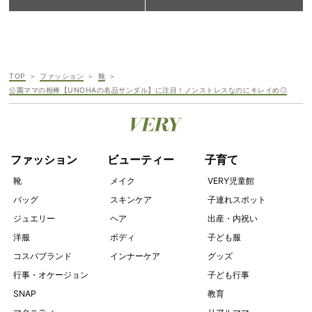
TOP
ファッション
靴
公園ママの相棒【UNOHAの名品サンダル】に注目！ノンストレスなのにキレイめ◎
ファッション
ビューティー
子育て
靴
メイク
VERY児童館
バッグ
スキンケア
子連れスポット
ジュエリー
ヘア
出産・内祝い
洋服
ボディ
子ども服
コスパブランド
インナーケア
グッズ
行事・オケージョン
子ども行事
SNAP
教育