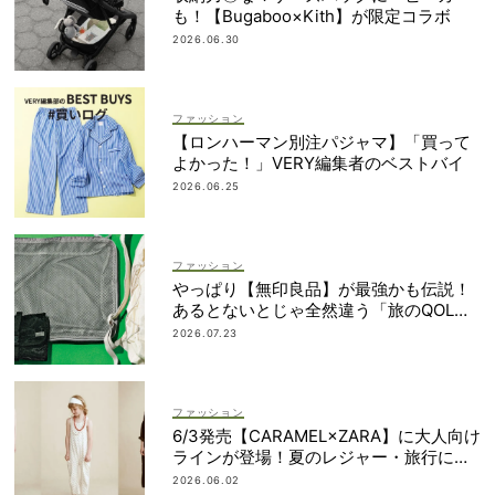
も！【Bugaboo×Kith】が限定コラボ
2026.06.30
ファッション
【ロンハーマン別注パジャマ】「買って
よかった！」VERY編集者のベストバイ
2026.06.25
ファッション
やっぱり【無印良品】が最強かも伝説！
あるとないとじゃ全然違う「旅のQOL爆
上げアイテム」
2026.07.23
ファッション
6/3発売【CARAMEL×ZARA】に大人向け
ラインが登場！夏のレジャー・旅行にも
おすすめ
2026.06.02