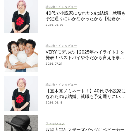
読み物・インタビュー
40代で小説家になれたのは結婚、就職も
予定通りにいかなかったから【朝倉かす
みさん】
2026.05.30
読み物・インタビュー
VERYモデルの【2025年ハイライト】を
発表！ベストバイや今だから言える事件
簿も大公開
2026.07.27
読み物・インタビュー
【直木賞ノミネート！】40代で小説家に
なれたのは結婚、就職も予定通りにいか
なかったから｜朝倉かすみさん
2026.06.15
ファッション
収納力◎なマザーズバッグにベビーカー