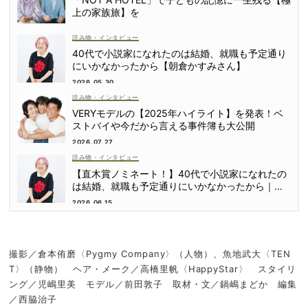
上の家族旅】を
読み物・インタビュー
40代で小説家になれたのは結婚、就職も予定通り
にいかなかったから【朝倉かすみさん】
2026.05.30
読み物・インタビュー
VERYモデルの【2025年ハイライト】を発表！ベ
ストバイや今だから言える事件簿も大公開
2026.07.27
読み物・インタビュー
【直木賞ノミネート！】40代で小説家になれたの
は結婚、就職も予定通りにいかなかったから｜朝
倉かすみさん
2026.06.15
撮影／倉本侑磨〈Pygmy Company〉（人物）、魚地武大〈TEN
T〉（静物） ヘア・メーク／高橋里帆〈HappyStar〉 スタイリ
ング／児嶋里美 モデル／前田敦子 取材・文／鍋嶋まどか 編集
／西脇治子