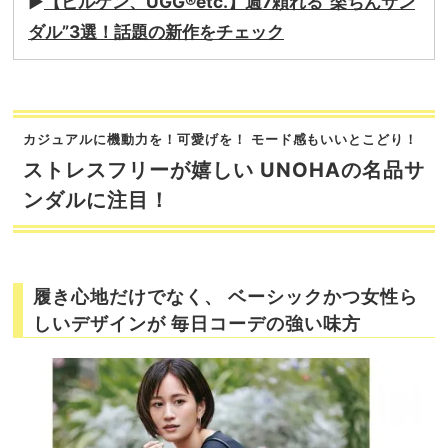
▶︎
【ビルケン、UGG®etc.】週7頼れる“楽ちんサン
ダル”3選！話題の新作をチェック
カジュアルに機動力を！可愛げを！ モード感もいいとこどり！
ストレスフリーが嬉しい UNOHAの名品サ
ンダルに注目！
履き心地だけでなく、 ベーシックかつ女性ら
しいデザインが 毎日コーデの強い味方