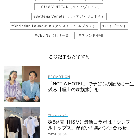
#LOUIS VUITTON（ルイ・ヴィトン）
#Bottega Veneta（ボッテガ・ヴェネタ）
#Christian Louboutin（クリスチャン ルブタン）
#ハイブランド
#CELINE（セリーヌ）
#ブランド小物
この記事もおすすめ
「NOT A HOTEL」で子どもの記憶に一生
残る【極上の家族旅】を
ファッション
8/6発売【H&M】最新コラボは「シンプ
ルトップス」が買い！黒パンツ合わせも
即サマ見え
2026.08.04