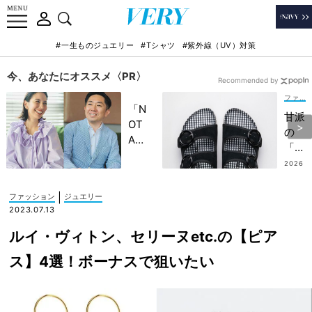
#一生ものジュエリー
#Tシャツ
#紫外線（UV）対策
今、あなたにオススメ〈PR〉
Recommended by
ファッション
「N
甘派
OT
の
A
「ビ
HO
ルケ
2026
TEL
.07.0
ンシ
7
」で
ュト
|
ファッション
ジュエリー
子ど
ッ
2023.07.13
もの
ク」
記憶
ルイ・ヴィトン、セリーヌetc.の【ピア
デビ
に一
ュー
ス】4選！ボーナスで狙いたい
生残
に♡
る
ワン
【極
ピに
上の