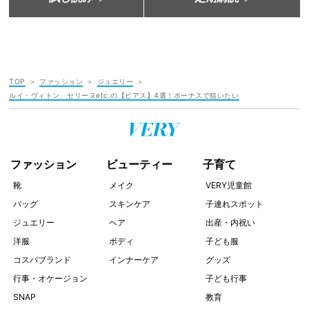
TOP
ファッション
ジュエリー
ルイ・ヴィトン、セリーヌetc.の【ピアス】4選！ボーナスで狙いたい
ファッション
ビューティー
子育て
靴
メイク
VERY児童館
バッグ
スキンケア
子連れスポット
ジュエリー
ヘア
出産・内祝い
洋服
ボディ
子ども服
コスパブランド
インナーケア
グッズ
行事・オケージョン
子ども行事
SNAP
教育