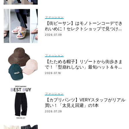
ファッション
【街ビーサン】はモノトーンコーデでき
れいめに！セレクトショップで見つける
ママ多数
2026.07.09
ファッション
【たためる帽子】リゾートから街歩きま
で！「型崩れしない」最旬ハット＆キャ
ップ
2026.07.16
ファッション
【カプリパンツ】VERYスタッフがリアル
買い！「太見え回避」の1本
2026.07.29