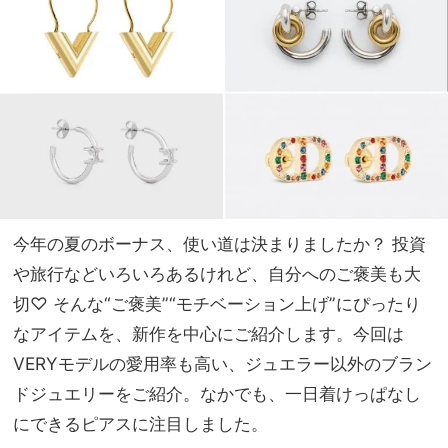
もカ
家族
プリ
旅】
にも
を
合う
注目
コラ
ボ
今年の夏のボーナス、使い道は決まりましたか？ 投資
や旅行などいろいろあるけれど、自分へのご褒美も大
切♡ そんな“ご褒美”“モチベーション上げ”にぴったり
なアイテムを、新作を中心にご紹介します。今回は
VERYモデルの愛用率も高い、ジュエラー以外のブラン
ドジュエリーをご紹介。なかでも、一日着けっぱなし
にできるピアスに注目しました。