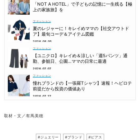
「NOT A HOTEL」で子どもの記憶に一生残る【極
上の家族旅】を
ファッション
夏のレジャーに！キレイめママの【社交アウトド
ア】最旬コーデ＆アイテム図鑑
2026.08.05
ファッション
【ユニクロ】キレイめ＆涼しい「週5パンツ」通
勤、参観日、公園…ママの日常に最適
2026.07.07
ファッション
憧れブランドの【一張羅Tシャツ】速報！ヘビロテ
前提だから投資の価値あり
2026.07.27
取材・文／有馬美穂
#ジュエリー
#ブランド
#ピアス