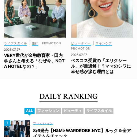
ライフスタイル
|
旅行
ビューティー
|
スキンケア
2026.07.27
VERY世代が金融教育家・田内
2026.07.07
ベスコス受賞の「エリクシー
学さんと考える「なぜ今、NOT
ル」が最適解！？ママのシワに
A HOTELなの？」
幸せ感が滲む理由とは
DAILY RANKING
ALL
ファッション
ビューティ
ライフスタイル
ファッション
8/6発売【H&M×WARDROBE.NYC】ルック＆全ア
イテムをチェック