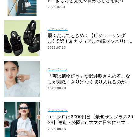
P！きちんと見え＆自分らしさを両立
2026.07.31
ファッション
履くだけでときめく【ビジューサンダ
ル】5選！夏カジュアルの脱マンネリに効
果大
2026.07.20
ファッション
「実は柄物好き」な武井咲さんの着こな
しが素敵！さりげなく取り入れるのが気
分
2026.08.06
ファッション
ユニクロは2000円台【最旬サングラス20
26】送迎・公園etc.ママの日常にハマる
「名品」を厳選！
2026.08.06