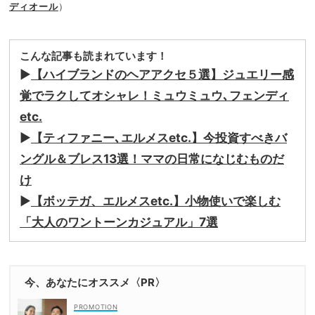
ディオール
）
こんな記事も読まれています！
▶
【ハイブランドのヘアアクセ５選】ジュエリー感
覚でラクしてオシャレ！ミュウミュウ､フェンディ
etc.
▶
【ティファニー､エルメスetc.】今投資すべきバ
ングル＆ブレス13選！ママの日常になじむものだ
け
▶
【ボッテガ、エルメスetc.】小物使いで楽しむ
「大人のワントーンカジュアル」7選
今、あなたにオススメ〈PR〉