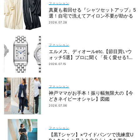
ファッション
真夏も着回せる『シャツセットアップ』5
選！自宅で洗えてアイロン不要が助かる
2026.07.28
ファッション
エルメス、ディオールetc.【節目買いウ
ォッチ5選】プロに聞く「長く愛せる1
本」の選び方
2026.07.15
ファッション
神戸ママがお手本！振り幅無限大の【今
どきネイビーオシャレ】図鑑
2026.07.06
ファッション
【黒Tシャツ】×ワイドパンツで洗練度U