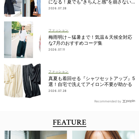
になる！夏でも“きちんと感”を崩さない
コツに注目
2026.07.28
ファッション
梅雨明け～猛暑まで！気温＆天候全対応
な7月のおすすめコーデ集
2026.07.11
ファッション
真夏も着回せる『シャツセットアップ』5
選！自宅で洗えてアイロン不要が助かる
2026.07.28
Recommended by
FEATURE