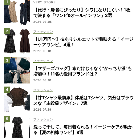
VERY STORE
【旅行・帰省にぴったり】シワになりにくい！1枚
で決まる「ワンピ&オールインワン」2選
2026.08.05
ファッション
【U1万円〜】技ありシルエットで着映える「イージ
ーケアワンピ」4選！
2026.08.01
ファッション
【マザーズバッグ】布だけじゃなく“かっちり派”も
増加中！11名の愛用ブランドは？
2026.08.01
ファッション
【甘Tシャツ最前線】体感はTシャツ、気分はブラウ
スな『主役級デザイン』7選
2026.07.29
ファッション
洗って干して、毎日着られる！イージーケアが助か
る【夏の相棒ワンピ】8選