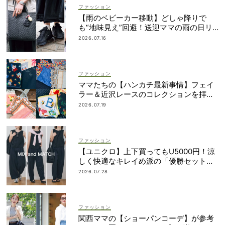
ファッション
【雨のベビーカー移動】どしゃ降りで
も“地味見え”回避！送迎ママの雨の日リ
アルSNAP
2026.07.16
ファッション
ママたちの【ハンカチ最新事情】フェイ
ラー＆近沢レースのコレクションを拝
見！
2026.07.19
ファッション
【ユニクロ】上下買ってもU5000円！涼
しく快適なキレイめ派の「優勝セット」
は着回し力も
2026.07.28
ファッション
関西ママの【ショーパンコーデ】が参考