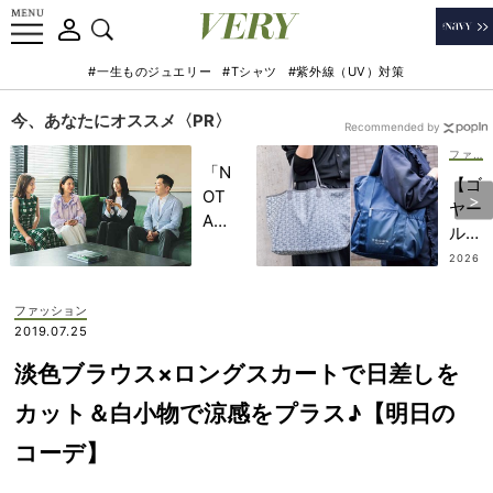
#一生ものジュエリー
#Tシャツ
#紫外線（UV）対策
今、あなたにオススメ〈PR〉
Recommended by
ファッション
「N
【ゴ
OT
ヤー
A
ル
HO
も！
2026
TEL
.07.12
】モ
」で
ノト
ファッション
子ど
ーン
2019.07.25
もの
上手
記憶
淡色ブラウス×ロングスカートで日差しを
なマ
に一
マの
カット＆白小物で涼感をプラス♪【明日の
生残
軽や
る
コーデ】
かト
【極
ート
上の