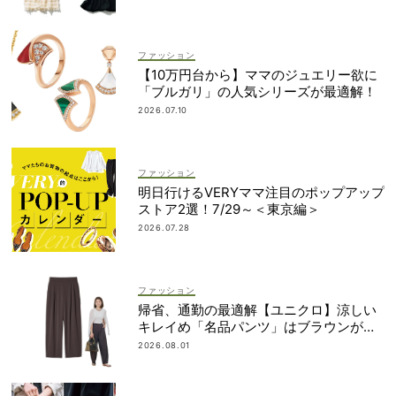
ファッション
【10万円台から】ママのジュエリー欲に
「ブルガリ」の人気シリーズが最適解！
2026.07.10
ファッション
明日行けるVERYママ注目のポップアップ
ストア2選！7/29～＜東京編＞
2026.07.28
ファッション
帰省、通勤の最適解【ユニクロ】涼しい
キレイめ「名品パンツ」はブラウンが使
える！
2026.08.01