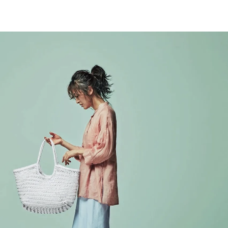
バッ
家族
グっ
旅】
て？
を