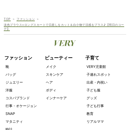
TOP
ファッション
淡色ブラウス×ロングスカートで日差しをカット＆白小物で涼感をプラス♪【明日のコー
デ】
ファッション
ビューティー
子育て
靴
メイク
VERY児童館
バッグ
スキンケア
子連れスポット
ジュエリー
ヘア
出産・内祝い
洋服
ボディ
子ども服
コスパブランド
インナーケア
グッズ
行事・オケージョン
子ども行事
SNAP
教育
マタニティ
リアルママ
時計