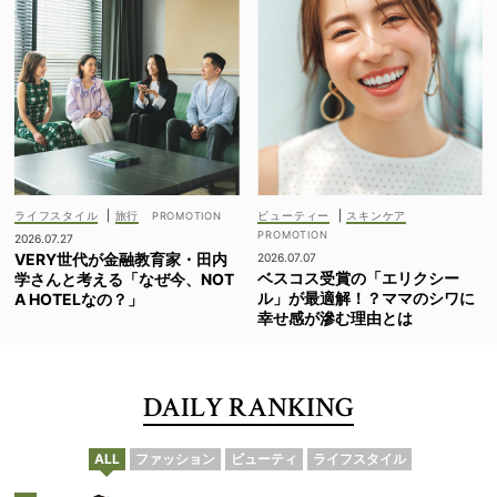
ライフスタイル
|
旅行
ビューティー
|
スキンケア
2026.07.27
VERY世代が金融教育家・田内
2026.07.07
ベスコス受賞の「エリクシー
学さんと考える「なぜ今、NOT
ル」が最適解！？ママのシワに
A HOTELなの？」
幸せ感が滲む理由とは
DAILY RANKING
ALL
ファッション
ビューティ
ライフスタイル