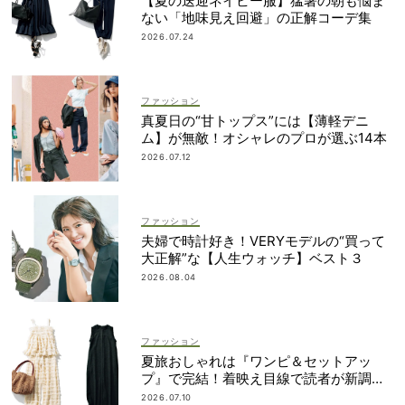
【夏の送迎ネイビー服】猛暑の朝も悩ま
ない「地味見え回避」の正解コーデ集
2026.07.24
ファッション
真夏日の“甘トップス”には【薄軽デニ
ム】が無敵！オシャレのプロが選ぶ14本
2026.07.12
ファッション
夫婦で時計好き！VERYモデルの“買って
大正解”な【人生ウォッチ】ベスト３
2026.08.04
ファッション
夏旅おしゃれは『ワンピ＆セットアッ
プ』で完結！着映え目線で読者が新調し
たのは？
2026.07.10